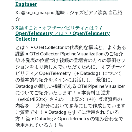
Engineer
X : @kn_to_maxpno 趣味：ジャズピアノ演奏 ⾃⼰紹
介
3 話すこと • オブザーバビリティとは？ /
OpenTelemetry とは？ • OpenTelemetry
Collector
とは？ • OTel Collector の代表的な構成と、よくある
課題 • OTel Collector Pipeline Visualization のご紹介
◎ 本発表の位置づけ 後続の登壇者の⽅々の事例セッ
ションをより楽しんでいただくために、 オブザーバ
ビリティ／OpenTelemetry （+ Datadog）について
の基本的な紹介をメインにお話しし、 最後に、
Datadog の新しい機能である OTel Pipeline Visualizer
についてご紹介いたします！ ※ 本資料は 逆井
（@k6s4i53rx）さんの 上記の（神）登壇資料の
内容を ⼤部分において参考にして作成しています
ご質問です！ • Datadog をすでに活⽤されている
⽅！ 🙋 • Datadog × OpenTelemetry の組み合わせで
活⽤されている⽅！ 🙋