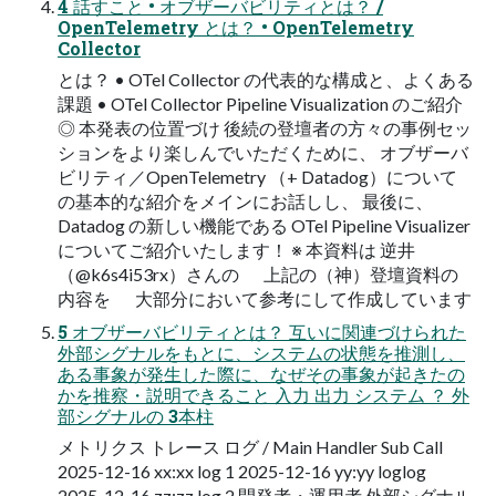
4 話すこと • オブザーバビリティとは？ /
OpenTelemetry とは？ • OpenTelemetry
Collector
とは？ • OTel Collector の代表的な構成と、よくある
課題 • OTel Collector Pipeline Visualization のご紹介
◎ 本発表の位置づけ 後続の登壇者の⽅々の事例セッ
ションをより楽しんでいただくために、 オブザーバ
ビリティ／OpenTelemetry （+ Datadog）について
の基本的な紹介をメインにお話しし、 最後に、
Datadog の新しい機能である OTel Pipeline Visualizer
についてご紹介いたします！ ※ 本資料は 逆井
（@k6s4i53rx）さんの 上記の（神）登壇資料の
内容を ⼤部分において参考にして作成しています
5 オブザーバビリティとは？ 互いに関連づけられた
外部シグナルをもとに、システムの状態を推測し、
ある事象が発⽣した際に、なぜその事象が起きたの
かを推察・説明できること ⼊⼒ 出⼒ システム ？ 外
部シグナルの 3本柱
メトリクス トレース ログ / Main Handler Sub Call
2025-12-16 xx:xx log 1 2025-12-16 yy:yy loglog
2025-12-16 zz:zz log 2 開発者・運⽤者 外部シグナル