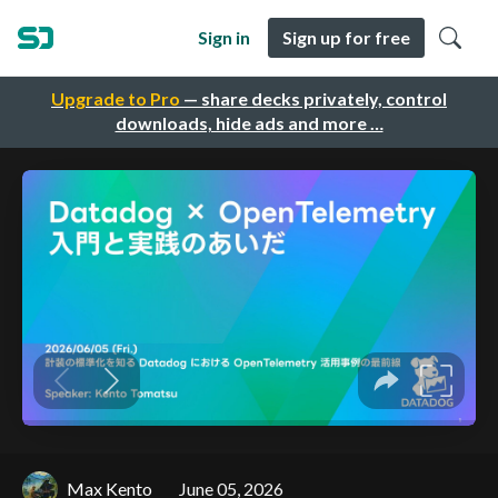
Sign in
Sign up for free
Upgrade to Pro
— share decks privately, control
downloads, hide ads and more …
Max Kento
June 05, 2026