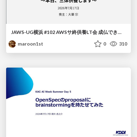
JAWS-UG横浜 #102 AWSサ終供養LT会 成仏できない AWS サービスたち 〜本日、三体供養します〜
maroon1st
0
310