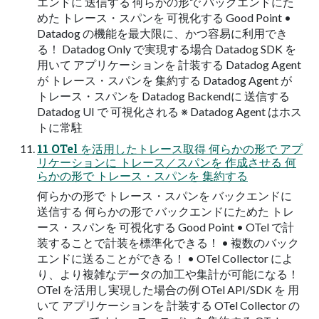
エンドに 送信する 何らかの形で バックエンドにた
めた トレース・スパンを 可視化する Good Point •
Datadog の機能を最⼤限に、かつ容易に利⽤でき
る！ Datadog Only で実現する場合 Datadog SDK を
⽤いて アプリケーションを 計装する Datadog Agent
が トレース・スパンを 集約する Datadog Agent が
トレース・スパンを Datadog Backendに 送信する
Datadog UI で 可視化される ※ Datadog Agent はホス
トに常駐
11 OTel を活⽤したトレース取得 何らかの形で アプ
リケーションに トレース／スパンを 作成させる 何
らかの形で トレース・スパンを 集約する
何らかの形で トレース・スパンを バックエンドに
送信する 何らかの形で バックエンドにためた トレ
ース・スパンを 可視化する Good Point • OTel で計
装することで計装を標準化できる！ • 複数のバック
エンドに送ることができる！ • OTel Collector によ
り、より複雑なデータの加⼯や集計が可能になる！
OTel を活⽤し実現した場合の例 OTel API/SDK を ⽤
いて アプリケーションを 計装する OTel Collector の