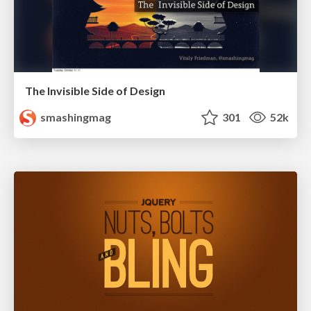
The Invisible Side of Design
smashingmag
301
52k