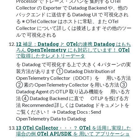
Processor で トレース・スパンを 集約する OTel
Collector の Exporter で Datadog Backend や、他の
バックエンド に送信する Datadog UI で 可視化され
る ※ OTel Collector はホストに常駐、また OTel
Collector について詳しくは後述します その他のツー
ルで 可視化される
12 補⾜：Datadog と OTelの連携 Datadog はもち
ろん OpenTelemetry にも対応しています！ OTel
で取得したテレメトリーデータ
を Datadog で可視化する上で ⼤きく 4 パターンの実
装⽅法があります ① Datadog Distribution of
OpenTelemetry Collector（DDOT）を ⽤いる⽅法
② 素の OpenTelemetry Collector を⽤いる⽅法 ③
Datadog Agent の OTLP 取り込み機能を ⽤いる⽅
法 ④ Datadog Backend に直で OTLP を投げる⽅
法 Recommended 詳しくは Datadog ドキュメントを
ご覧ください！ → Datadog Docs : Send
OpenTelemetry Data to Datadog
13 OTel Collector・・・？ OTel を活⽤し実現した
場合の例 OTel API/SDK を ⽤いて アプリケーショ