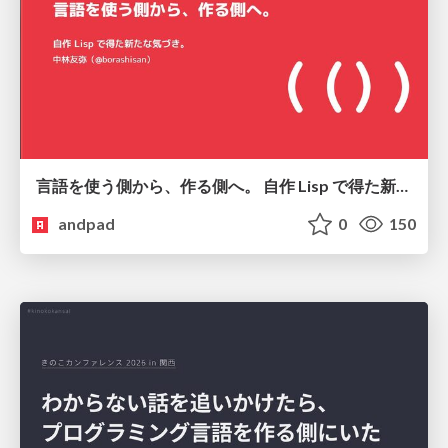
言語を使う側から、作る側へ。 自作 Lisp で得た新たな気づき。
andpad
0
150