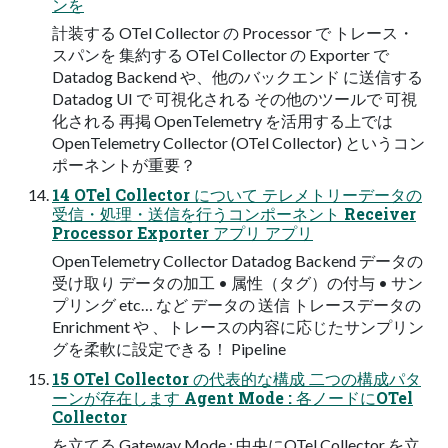
ンを
計装する OTel Collector の Processor で トレース・
スパンを 集約する OTel Collector の Exporter で
Datadog Backend や、他のバックエンド に送信する
Datadog UI で 可視化される その他のツールで 可視
化される 再掲 OpenTelemetry を活⽤する上では
OpenTelemetry Collector (OTel Collector) というコン
ポーネントが重要？
14 OTel Collector について テレメトリーデータの
受信・処理・送信を⾏うコンポーネント Receiver
Processor Exporter アプリ アプリ
OpenTelemetry Collector Datadog Backend データの
受け取り データの加⼯ • 属性（タグ）の付与 • サン
プリング etc… など データの 送信 トレースデータの
Enrichment や 、トレースの内容に応じたサンプリン
グを柔軟に設定できる！ Pipeline
15 OTel Collector の代表的な構成 ⼆つの構成パタ
ーンが存在します Agent Mode : 各ノードにOTel
Collector
を⽴てる Gateway Mode : 中央にOTel Collector を⽴