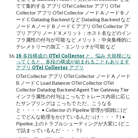
てて集約する アプリ OTel Collector アプリ OTel
Collector アプリ OTel Collector ノード A ノード B ノ
ード C Datadog Backend など Datadog Backend など
ノード A ノード B ノード C アプリ OTel Collector ア
プリ アプリ ノード X メリット：ホスト名などのイン
フラ属性の付与が可能 など メリット：中央集権的に
テレメトリーの加⼯・エンリッチが可能 など
16 多段構成の OTel Collector と、悩み ⼤規模にな
ってくると、多段の構成が組まれることもあります
アプリ OTel Collector アプリ
OTel Collector アプリ OTel Collector ノード A ノード
B ノード C Load Balancer OTel Collector OTel
Collector Datadog Backend Agent Tier Gateway Tier
インフラ属性の付与はこっちで トレース内容に応じ
たサンプリングは こっちで ただ、こうなる
と・・・・ • Collector の Pipeline 管理が煩雑に (ど
こでどんな処理をかけているんだっけ・・・？) •
Pipeline 上のトラブルシューティングが⼤変に (どこ
で詰まっているんだ・・・？)