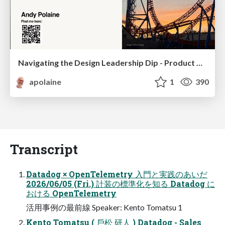
Navigating the Design Leadership Dip - Product Design Week Design Leaders+ Conference 2024
apolaine
1
390
Transcript
Datadog × OpenTelemetry ⼊⾨と実践のあいだ
2026/06/05 (Fri.) 計装の標準化を知る Datadog に
おける OpenTelemetry
活⽤事例の最前線 Speaker: Kento Tomatsu 1
Kento Tomatsu ( ⼾松 研⼈ ) Datadog - Sales