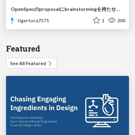
OpenSpecのproposalにbrainstormingを持たせてみた
tigertora7571
1
200
Featured
See All Featured