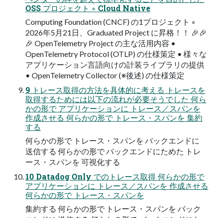
OSS プロジェクト ◦ Cloud Native
Computing Foundation (CNCF) の1プロジェクト ◦
2026年5⽉21⽇、Graduated Project に昇格！！ 🎉🎉
🎉 OpenTelemetry Project の主な活⽤内容 •
OpenTelemetry Protocol (OTLP) の仕様策定 • 様々な
アプリケーション⾔語向けの計装ライブラリの提供
• OpenTelemetry Collector (※後述) の仕様策定
9 トレース取得の⽅法を具体的に考える トレースを
取得するためには以下の流れが必要そうでした 何ら
かの形で アプリケーションに トレース／スパンを
作成させる 何らかの形で トレース・スパンを 集約
する
何らかの形で トレース・スパンを バックエンドに
送信する 何らかの形で バックエンドにためた トレ
ース・スパンを 可視化する
10 Datadog Only でのトレース取得 何らかの形で
アプリケーションに トレース／スパンを 作成させる
何らかの形で トレース・スパンを
集約する 何らかの形で トレース・スパンを バック