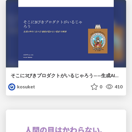
そこに3びきプロダクトがいるじゃろう——生成AI時代における“価値が届かない理由”の構造
kosuket
0
410