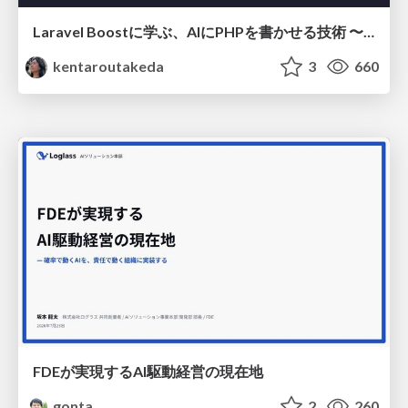
Laravel Boostに学ぶ、AIにPHPを書かせる技術 〜OSSの実装から蒸留するエージェント制御の王道〜
kentaroutakeda
3
660
FDEが実現するAI駆動経営の現在地
gonta
2
260