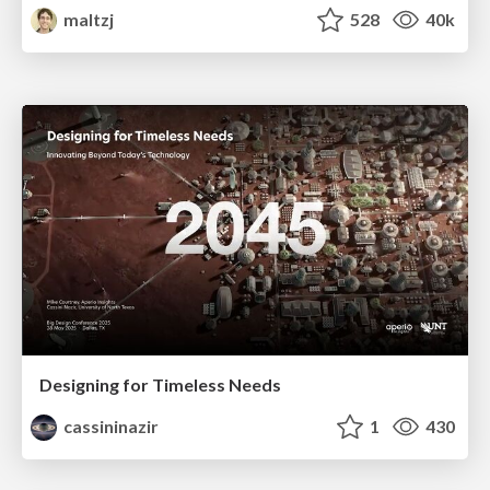
maltzj
528
40k
Designing for Timeless Needs
cassininazir
1
430