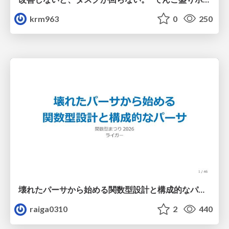
krm963
0
250
壊れたパーサから始める関数型設計と構成的なパーサ #fp_matsuri
raiga0310
2
440