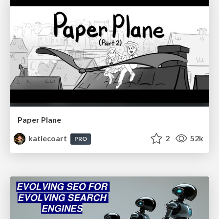
Paper Plane
katiecoart
2
52k
PRO