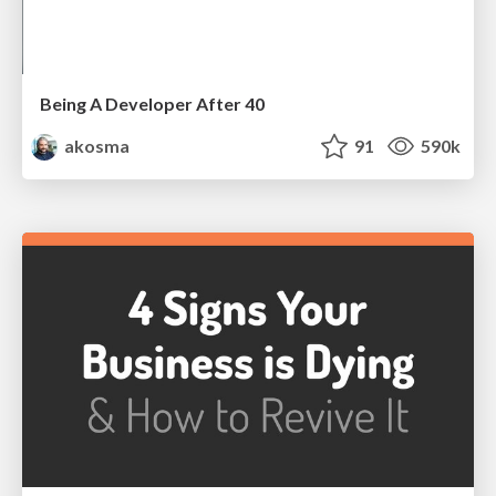
Being A Developer After 40
akosma
91
590k