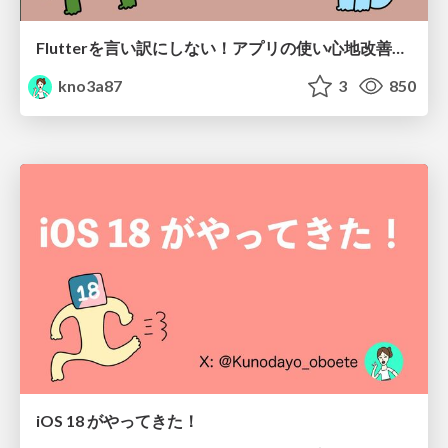
Flutterを言い訳にしない！アプリの使い心地改善テクニック5選🔥
kno3a87
3
850
iOS 18 がやってきた！