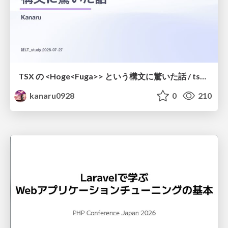
TSX の <Hoge<Fuga>> という構文に驚いた話 / tsx-type-argument-syntax
kanaru0928
0
210