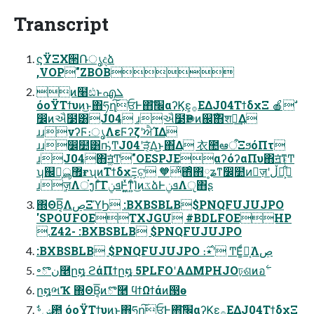
Transcript
ϛΫΞΧ੒Ռൃදձ
,VOP"ZBOB
ͷ໨ඪͱഎܠ
όοΫΤϯυͷ͜ͱ΋ཧղ͠ਓͰ΋׬݁ͨ͠αʔϏε͕࡞ΕΔJ04ΤϯδχΞ 🍎ࣗ
෼ͷઐ໳͸J04 ɹઐ໳Ҏ֎ͷ஌ࣝ΋शಘ͢Δ
ɹɹνʔϜ։ൃΛεϜʔζʹਐΊΔ
ɹɹ෼໺͸ҧ͑ͲJ04ʹੜ͔ͤΔ͜ͱ΋͋Δ ⾐಺ఆऀΞϧόΠτ
ɹJ04΋ॻ͚͘Ͳ"OESPJEαʔόʔαΠυ΋ॻ͘ͳͲ
ʮ஌͕ࣝ޿ൣғʯͷΤϯδχΞ͕ଟ͍ 🧡ͦ΋ͦ΋༷ʑͳ෼໺ͷٕज़ʹڵຯ͕͋ͬͨ
ɹ֤ٕज़ΛਂງΓͨ͠ΓܦݧͰ͖͍ͯͳ͍ͨΊ͜ͷػձͰܦݧΛੵ΋͏ʂ
΍ΘΒ͔͞Λڝ͏ΞϓϦ :BXBSBLB$PNQFUJUJPO
'SPOUFOETXJGU #BDLFOEHP
.Z42- :BXBSBLB $PNQFUJUJPO
:BXBSBLB $PNQFUJUJPO ։٭࣌ʹ ͲΕ͚ͩ։͔͘Λڝ͏
ը໘ભҠ ΍ΘΒ͔͞ͷొ࿥ ϥϯΩϯάͷ൓ө
ࣗݾ࠾఺ όοΫΤϯυͷ͜ͱ΋ཧղ͠ਓͰ΋׬݁ͨ͠αʔϏε͕࡞ΕΔJ04ΤϯδχΞ