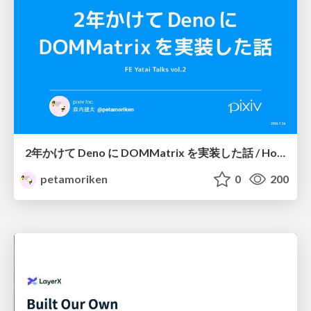
2年かけて Deno に DOMMatrix を実装した話 / How I implemented DOMMatrix in Deno over two years
petamoriken
0
200