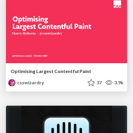
Optimising Largest Contentful Paint
csswizardry
37
3.9k