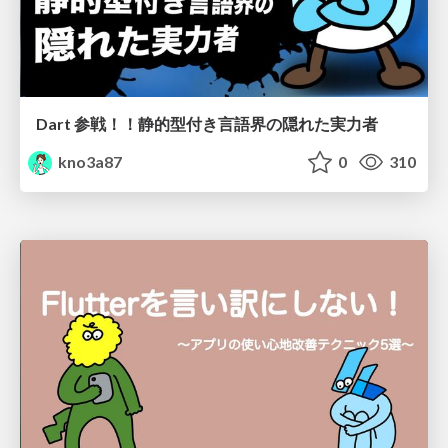
Dart 参戦！！静的型付き言語界の隠れた実力者
kno3a87
0
310