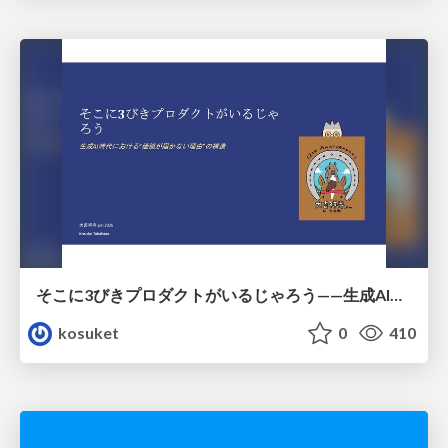
そこに3びきプロダクトがいるじゃろう——生成AI時代における“価値が届かない理由”の構造
kosuket
0
410