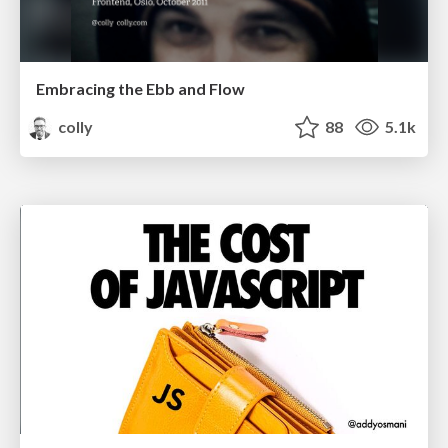
Embracing the Ebb and Flow
colly
88
5.1k