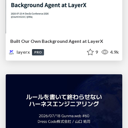
Built Our Own Background Agent at LayerX
layerx
9
4.9k
PRO