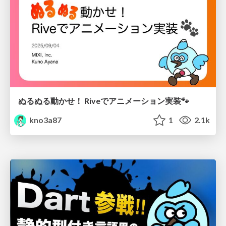
ぬるぬる動かせ！ Riveでアニメーション実装🐾
kno3a87
1
2.1k