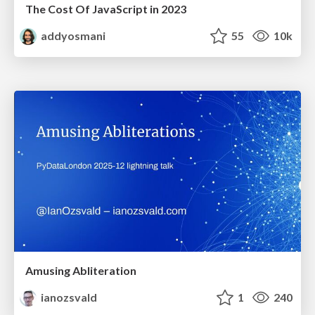
The Cost Of JavaScript in 2023
addyosmani
55
10k
Amusing Abliteration
ianozsvald
1
240