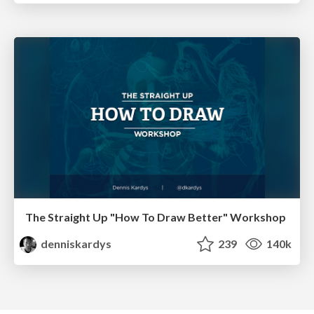
The Straight Up "How To Draw Better" Workshop
denniskardys
239
140k