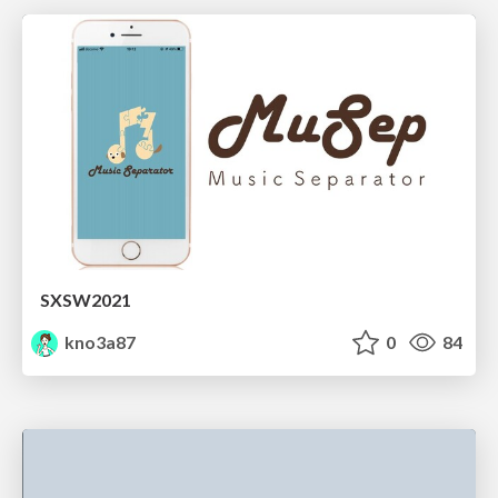
SXSW2021
kno3a87
0
84