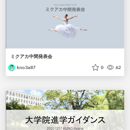
ミクアカ中間発表会
kno3a87
0
62