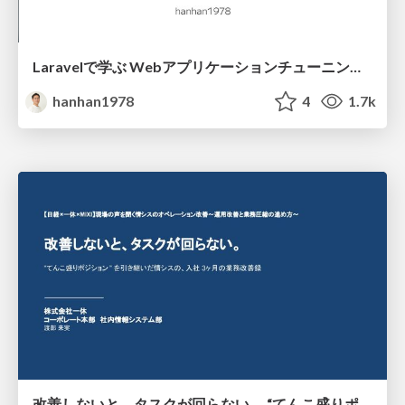
Laravelで学ぶ Webアプリケーションチューニング入門/web_application_tuning_101
hanhan1978
4
1.7k
改善しないと、タスクが回らない。 “てんこ盛りポジション” を引き継いだ情シスの、入社3ヶ月の業務改善録