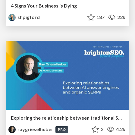
4 Signs Your Business is Dying
shpigford
187
22k
Exploring the relationship between traditional SERPs and Gen AI search
raygrieselhuber
2
4.2k
PRO