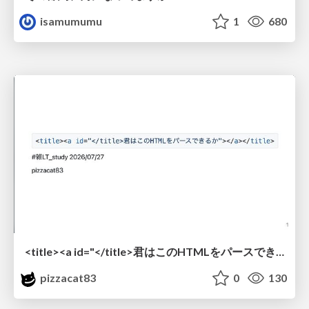
isamumumu
1
680
<title><a id="</title>君はこのHTMLをパースできるか"></a></title> #雑LT_study
pizzacat83
0
130