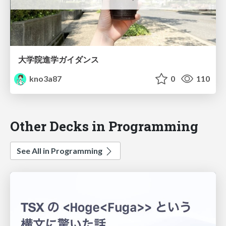
大学院進学ガイダンス
kno3a87
0
110
Other Decks in Programming
See All in Programming