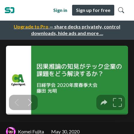
Sign in
Sign up for free
Upgrade to Pro
— share decks privately, control
downloads, hide ads and more …
Komei Fujita
May 30, 2020