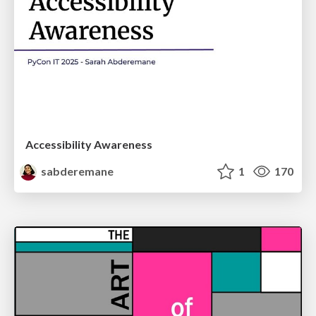
Accessibility Awareness
sabderemane
1
170