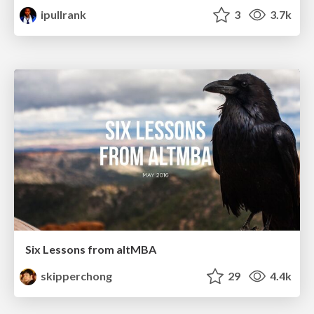
ipullrank
3
3.7k
Six Lessons from altMBA
skipperchong
29
4.4k