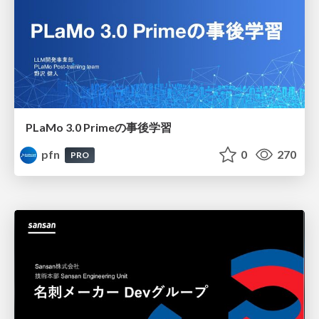
PLaMo 3.0 Primeの事後学習
pfn
0
270
PRO