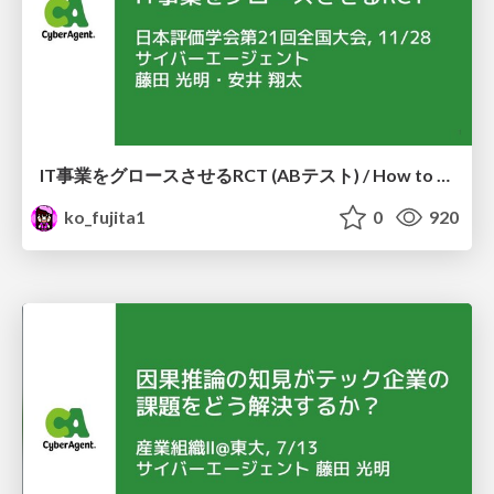
IT事業をグロースさせるRCT (ABテスト) / How to Grow Our IT Business with Randomized Controlled Trials
ko_fujita1
0
920