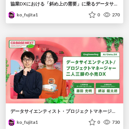
協業DXにおける「斜め上の需要」に乗るデータサイエンスとその先 / Unexpected Demand in DX
ko_fujita1
0
270
データサイエンティスト・プロジェクトマネージャー二人三脚の小売DX
ko_fujita1
0
730