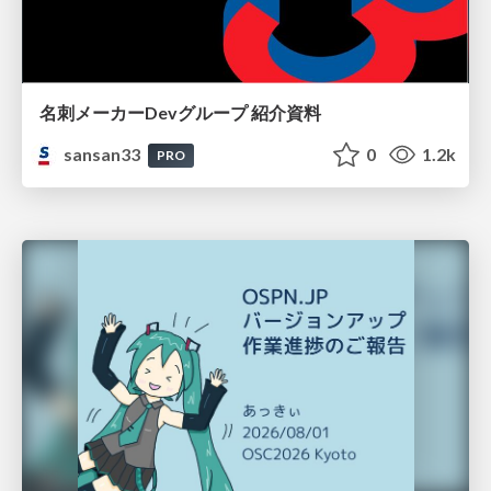
名刺メーカーDevグループ 紹介資料
sansan33
0
1.2k
PRO