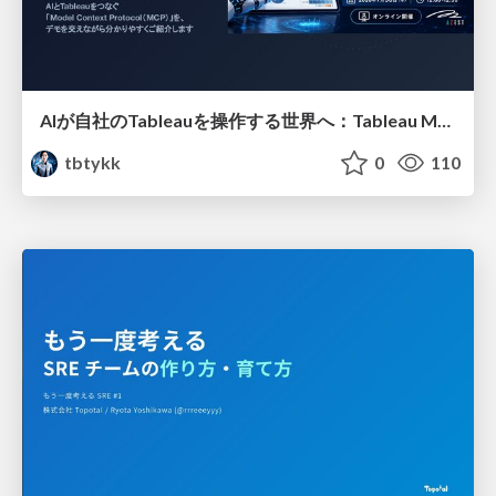
AIが自社のTableauを操作する世界へ：Tableau MCP超入門
tbtykk
0
110