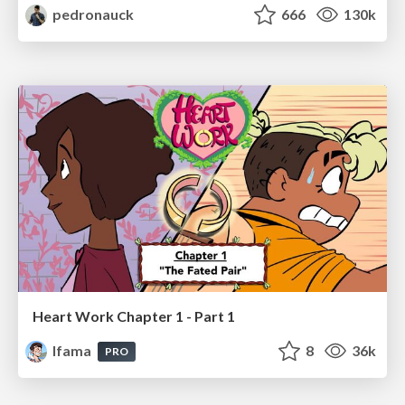
pedronauck
666
130k
Heart Work Chapter 1 - Part 1
lfama
8
36k
PRO