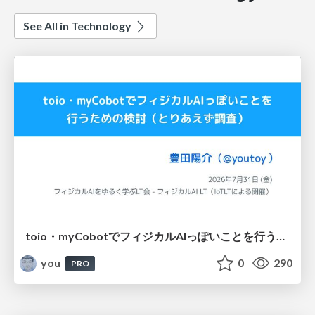
See All in Technology
toio・myCobotでフィジカルAIっぽいことを行うための検討（とりあえず調査） / フィジカルAI LT（IoTLTによる開催）
you
0
290
PRO