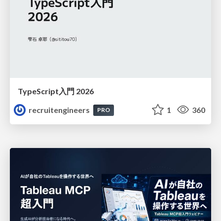
TypeScript入門 2026
recruitengineers
1
360
PRO