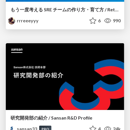
もう一度考える SRE チームの作り方・育て方 / Rethinking SRE #1: Building and Growing SRE Teams
rrreeeyyy
6
990
研究開発部の紹介 / Sansan R&D Profile
sansan33
4
24k
PRO