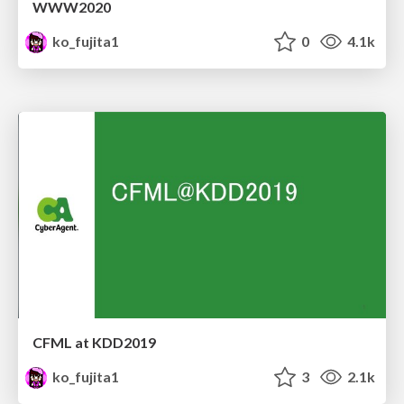
WWW2020
ko_fujita1
0
4.1k
CFML at KDD2019
ko_fujita1
3
2.1k