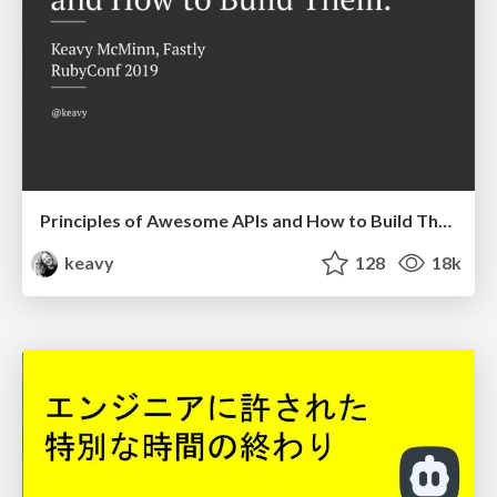
Principles of Awesome APIs and How to Build Them.
keavy
128
18k