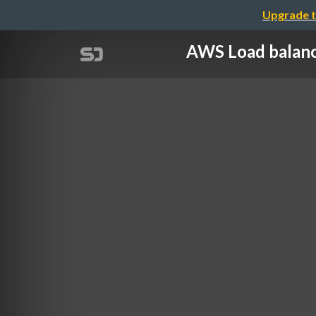
Upgrade t
AWS Load b