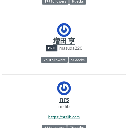
179 followers
8 decks
増田 亨
masuda220
PRO
260 followers
51 decks
nrs
nrslib
https://nrslib.com
68 followers
78 decks