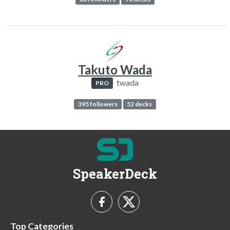
Takuto Wada
twada
PRO
395 followers
52 decks
SpeakerDeck
Top Categories