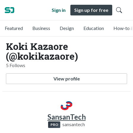
Sign in
Sign up for free
Featured
Business
Design
Education
How-to &
Koki Kazaore
(@kokikazaore)
5 Follows
View profile
SansanTech
sansantech
PRO