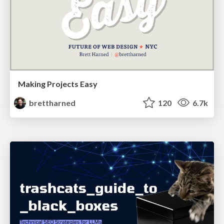
Making Projects Easy
brettharned
120
6.7k