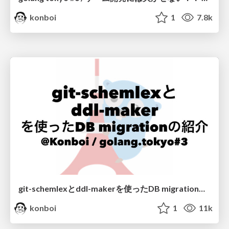
konboi
1
7.8k
git-schemlexとddl-makerを使ったDB migrationの紹介 / git-schemalex and ddl-maker migration #golangtokyo
konboi
1
11k