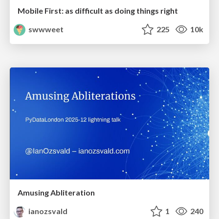
Mobile First: as difficult as doing things right
swwweet
225
10k
Amusing Abliteration
ianozsvald
1
240