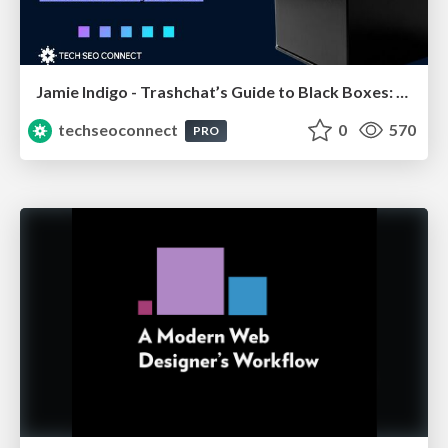
Jamie Indigo - Trashchat’s Guide to Black Boxes: Technical SEO Tactics for LLMs
techseoconnect
0
570
PRO