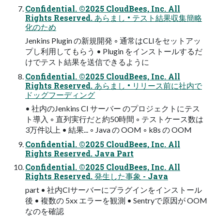
Confidential. ©2025 CloudBees, Inc. All
Rights Reserved. あらまし • テスト結果収集簡略
化のため
Jenkins Plugin の新規開発 ◦ 通常はCLIをセットアッ
プし利用してもらう • Plugin をインストールするだ
けでテスト結果を送信できるように
Confidential. ©2025 CloudBees, Inc. All
Rights Reserved. あらまし • リリース前に社内で
ドッグフーディング
• 社内のJenkins CI サーバー のプロジェクトにテス
ト導入 ◦ 直列実行だと約50時間 ◦ テストケース数は
3万件以上 • 結果... ◦ Java の OOM ◦ k8s の OOM
Confidential. ©2025 CloudBees, Inc. All
Rights Reserved. Java Part
Confidential. ©2025 CloudBees, Inc. All
Rights Reserved. 発生した事象 - Java
part • 社内CIサーバーにプラグインをインストール
後 • 複数の 5xx エラーを観測 • Sentryで原因が OOM
なのを確認