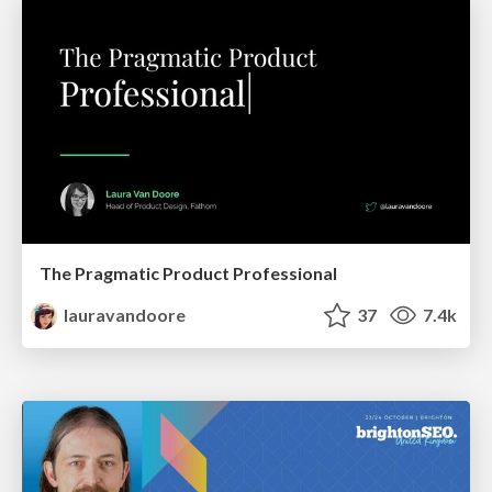
The Pragmatic Product Professional
lauravandoore
37
7.4k