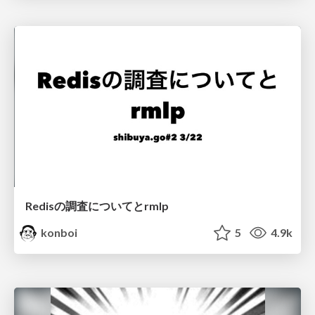
Redisの調査についてとrmlp
konboi
5
4.9k