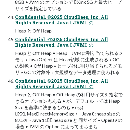
8GB • JVM の オプションで Xmx 5G と最大ヒープ
サイズを指定している
Confidential. ©2025 CloudBees, Inc. All
Rights Reserved. Java JVM の
Heap と Off Heap
Confidential. ©2025 CloudBees, Inc. All
Rights Reserved. Java JVM の
Heap と Off Heap • Heap ◦ JVMに割り当てられるメ
モリ ◦ Java Object は Heap領域 に生成される ◦ GC
の対象 • Off Heap ◦ ヒープ外に割り当てられるメモ
リ ◦ GC の対象外 ◦ 大規模なデータ処理に使われる
Confidential. ©2025 CloudBees, Inc. All
Rights Reserved. Java JVM の
Heap と Off Heap • Off Heap の利用サイズを指定で
きるオプションもある • が、デフォルトでは Heap
Size を基準に決まるものも • e.g.)
XXMaxDirectMemorySize ◦ ~ Java 8: heap size の
87.5% ◦ Java 11 heap size と 同サイズ ▪ OpenJ9 の
場合 • JVM の Option によってまちまち