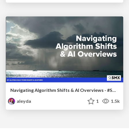
Navigating Algorithm Shifts & AI Overviews - #SMXNext
aleyda
1
1.5k