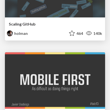
Scaling GitHub
holman
464
140k