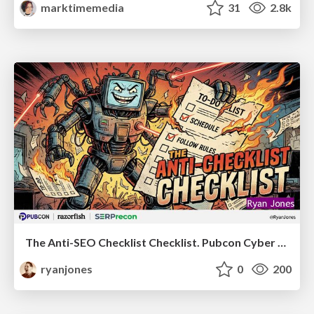
marktimemedia
31
2.8k
The Anti-SEO Checklist Checklist. Pubcon Cyber Week
ryanjones
0
200