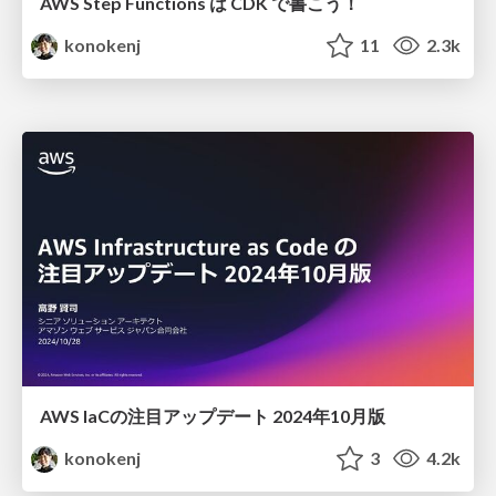
AWS Step Functions は CDK で書こう！
konokenj
11
2.3k
AWS IaCの注目アップデート 2024年10月版
konokenj
3
4.2k