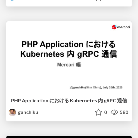
PHP Application における Kubernetes 内 gRPC 通信
ganchiku
0
580