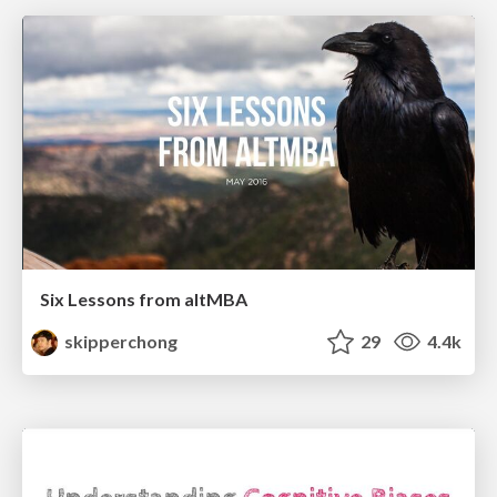
Six Lessons from altMBA
skipperchong
29
4.4k