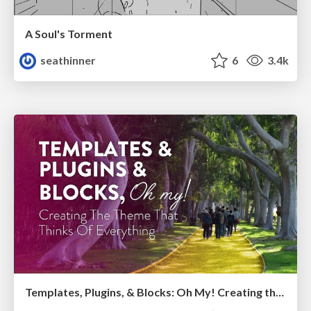
A Soul's Torment
seathinner
6
3.4k
Templates, Plugins, & Blocks: Oh My! Creating the theme that thinks of everything