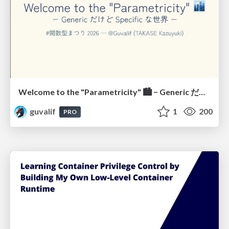
Welcome to the "Parametricity" 🏙️ − Generic だけど Specific な世界 −
guvalif
1
200
PRO