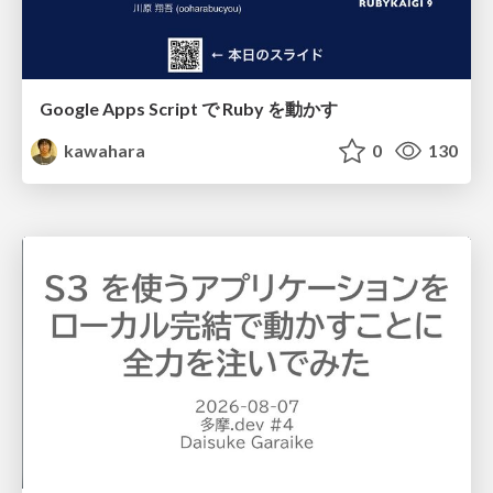
Google Apps Script で Ruby を動かす
kawahara
0
130