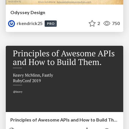
Odyssey Design
rkendrick25
2
750
PRO
Principles of Awesome APIs and How to Build Them.