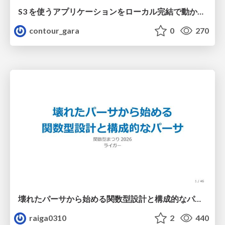
S3 を使うアプリケーションをローカル完結で動かすことに全力を注いでみた / Running S3 Apps Offline
contour_gara
0
270
壊れたパーサから始める関数型設計と構成的なパーサ #fp_matsuri
raiga0310
2
440