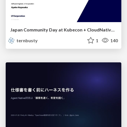
Japan Community Day at Kubecon + CloudNativeCon Japan 2026: Learning Container Privilege Control by Building My Own Low-Level Container Runtime
ternbusty
1
140