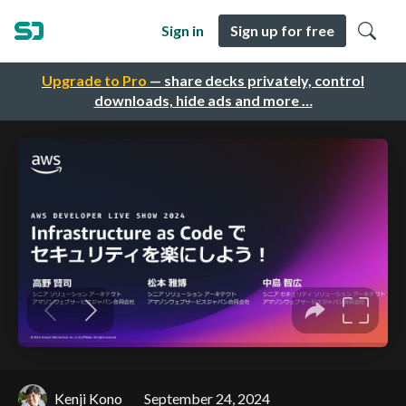
Sign in
Sign up for free
Upgrade to Pro
— share decks privately, control
downloads, hide ads and more …
Kenji Kono
September 24, 2024