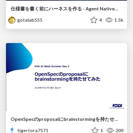
仕様書を書く前にハーネスを作る - Agent Native開発は「探索を速く、判定を固く」
gotalab555
4
1.5k
OpenSpecのproposalにbrainstormingを持たせてみた
tigertora7571
1
200