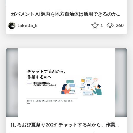
ガバメント AI 源内を地方自治体は活用できるのか 可能性と課題、期待について
takeda_h
1
260
[しろおび夏祭り2026] チャットするAIから、作業するAIへ - 使われ方の変化と、その裏側で起きていること