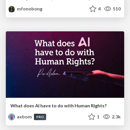
mfonobong
4
510
What does AI have to do with Human Rights?
axbom
1
2.3k
PRO