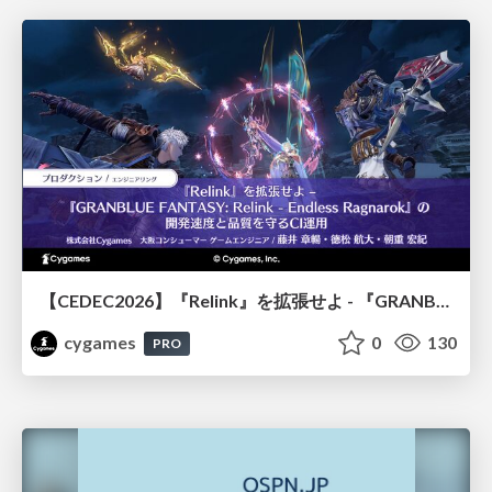
【CEDEC2026】『Relink』を拡張せよ - 『GRANBLUE FANTASY: Relink - Endless Ragnarok』の開発速度と品質を守るCI運用
cygames
0
130
PRO