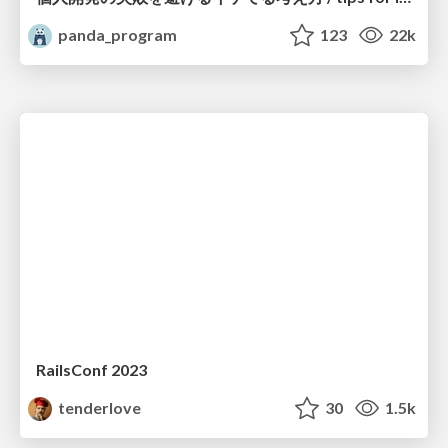
panda_program
123
22k
RailsConf 2023
tenderlove
30
1.5k