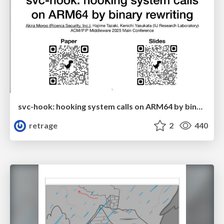
svc-hook: hooking system calls on ARM64 by binary rewriting
retrage
2
440