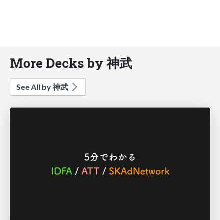
More Decks by 神武
See All by 神武