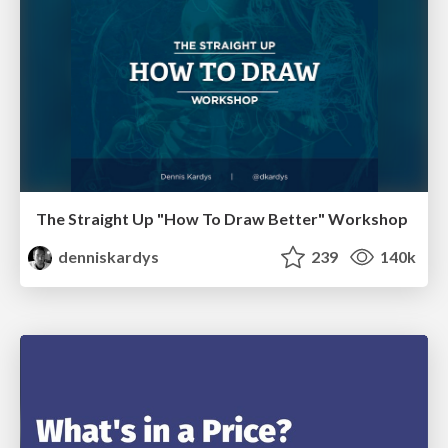
The Straight Up "How To Draw Better" Workshop
denniskardys
239
140k