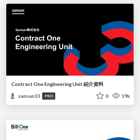
Contract One Engineering Unit 紹介資料
sansan33
0
19k
PRO