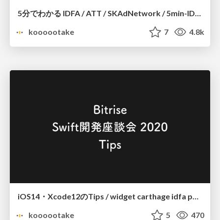
5分でわかる IDFA / ATT / SKAdNetwork / 5min-IDFA-ATT-SKAdNetwork
koooootake
7
4.8k
iOS14・Xcode12のTips / widget carthage idfa phpicker
koooootake
5
470