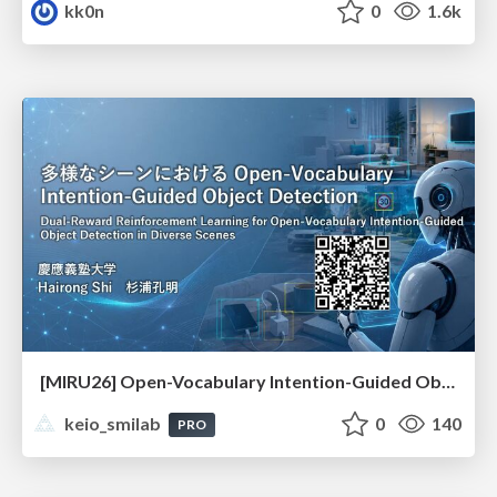
kk0n
0
1.6k
[MIRU26] Open-Vocabulary Intention-Guided Object Detection in Diverse Scenes
keio_smilab
0
140
PRO