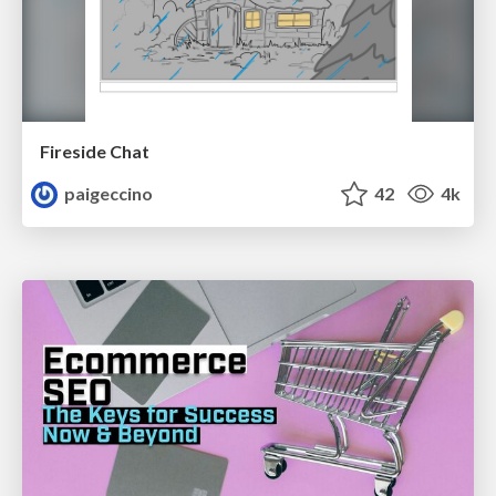
Fireside Chat
paigeccino
42
4k