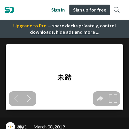
Sign in
Sign up for free
Upgrade to Pro
— share decks privately, control
downloads, hide ads and more …
神武
March 08, 2019