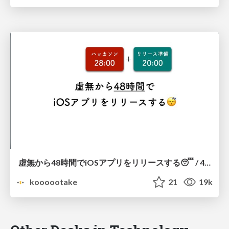
虚無から48時間でiOSアプリをリリースする😴 / 48 hours ios app
koooootake
21
19k