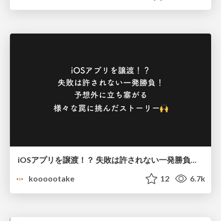
iOSアプリを譲渡！？ 失敗は許されない一発勝負！ 予想外に立ち塞がる 様々な罠に挑んだストーリー / ios app transfer
koooootake
12
6.7k