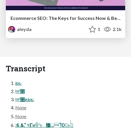
Ecommerce SEO: The Keys for Success Now & Beyond - #SERPConf2024
aleyda
1
2.1k
Transcript
ະ౿
ਆ෢
ਆ෢ͷະ౿
None
None
:6.&," पΓͷਓʹେ޷ධ ΊͬͪΌྑ͍ͱࢥͬͯͨ