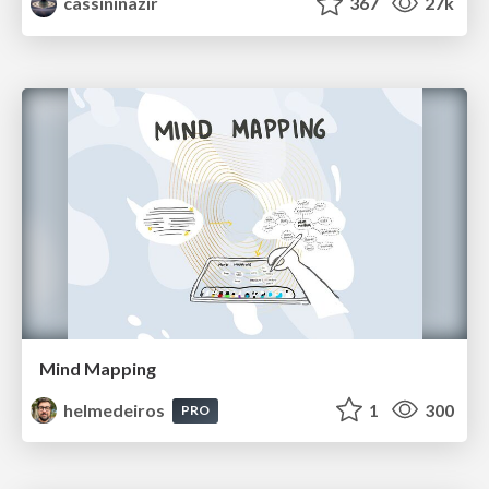
cassininazir
367
27k
Mind Mapping
helmedeiros
1
300
PRO