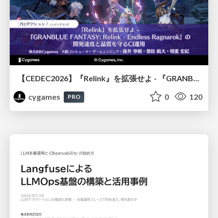
【CEDEC2026】『Relink』を拡張せよ - 『GRANBLUE FANTASY: Relink - Endless Ragnarok』の開発速度と品質を守るCI運用
cygames
0
120
PRO