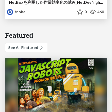
NetBoxを利用した作業効率化の試み_NetDevNight4
tnoha
0
460
Featured
See All Featured