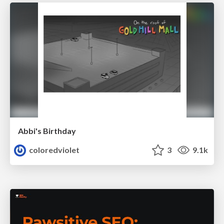
Abbi's Birthday
coloredviolet
3
9.1k