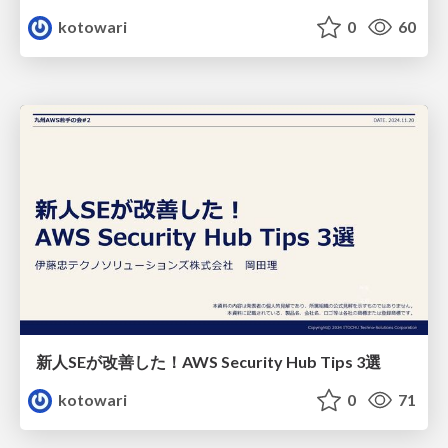
kotowari
0
60
新人SEが改善した！AWS Security Hub Tips 3選
kotowari
0
71