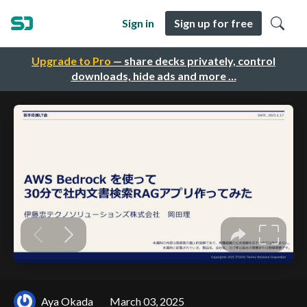
Sign in
Sign up for free
Upgrade to Pro
— share decks privately, control
downloads, hide ads and more …
Aya Okada
March 03, 2025