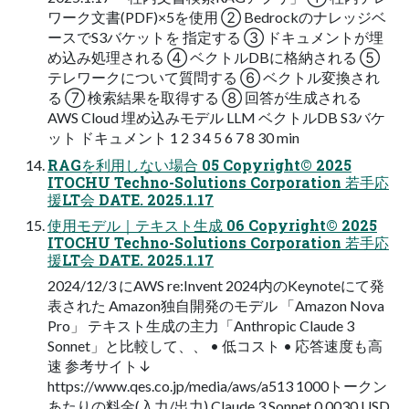
ワーク文書(PDF)×5を使用 ② Bedrockのナレッジベ
ースでS3バケットを 指定する ③ ドキュメントが埋
め込み処理される ④ ベクトルDBに格納される ⑤
テレワークについて質問する ⑥ ベクトル変換され
る ⑦ 検索結果を取得する ⑧ 回答が生成される
AWS Cloud 埋め込みモデル LLM ベクトルDB S3バケ
ット ドキュメント 1 2 3 4 5 6 7 8 30 min
RAGを利用しない場合 05 Copyright© 2025
ITOCHU Techno-Solutions Corporation 若手応
援LT会 DATE. 2025.1.17
使用モデル｜テキスト生成 06 Copyright© 2025
ITOCHU Techno-Solutions Corporation 若手応
援LT会 DATE. 2025.1.17
2024/12/3 にAWS re:Invent 2024内のKeynoteにて発
表された Amazon独自開発のモデル 「Amazon Nova
Pro」 テキスト生成の主力「Anthropic Claude 3
Sonnet」と比較して、、 • 低コスト • 応答速度も高
速 参考サイト↓
https://www.qes.co.jp/media/aws/a513 1000トークン
あたりの料金(入力/出力) Claude 3 Sonnet 0.0030 USD