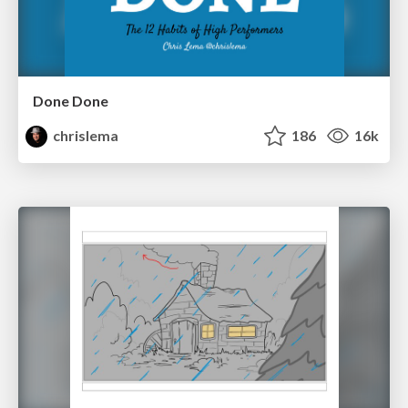
Done Done
chrislema
186
16k