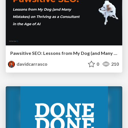
Pawsitive SEO: Lessons from My Dog (and Many Mistakes) on Thriving as a Consultant in the Age of AI
davidcarrasco
0
210