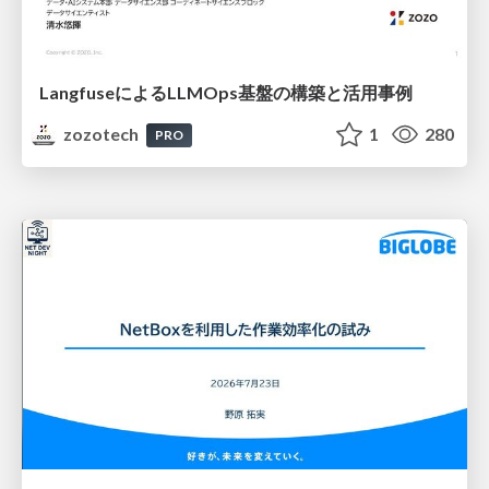
LangfuseによるLLMOps基盤の構築と活用事例
zozotech
1
280
PRO