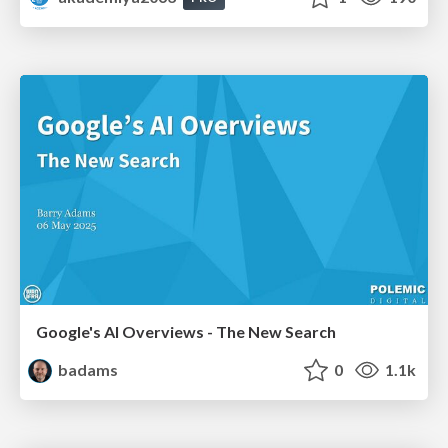
Google's AI Overviews - The New Search
badams
0
1.1k