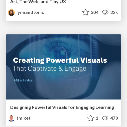
Art, The Web, and Tiny UX
lynnandtonic
304
22k
Designing Powerful Visuals for Engaging Learning
tmiket
1
470