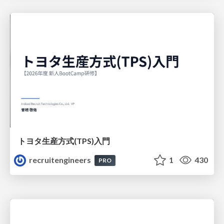
トヨタ⽣産⽅式(TPS)⼊⾨
recruitengineers
1
430
PRO