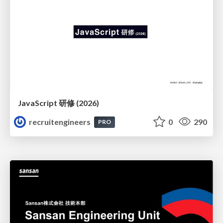
JavaScript 研修 (2026)
recruitengineers
0
290
PRO