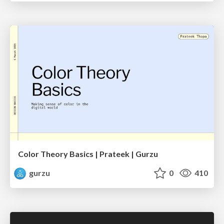
Color Theory Basics | Prateek | Gurzu
gurzu
0
410