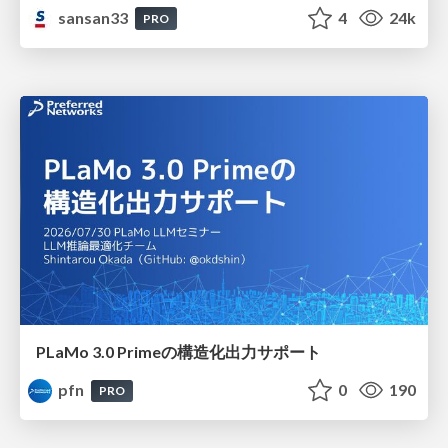
sansan33
4
24k
PRO
PLaMo 3.0 Primeの構造化出力サポート
pfn
0
190
PRO