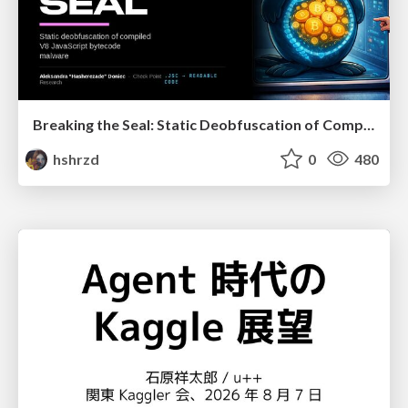
Breaking the Seal: Static Deobfuscation of Compiled V8 JavaScript Bytecode Malware
hshrzd
0
480