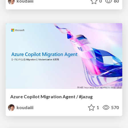
koudaiii
0
60
Azure Copilot Migration Agent / #jazug
koudaiii
1
570