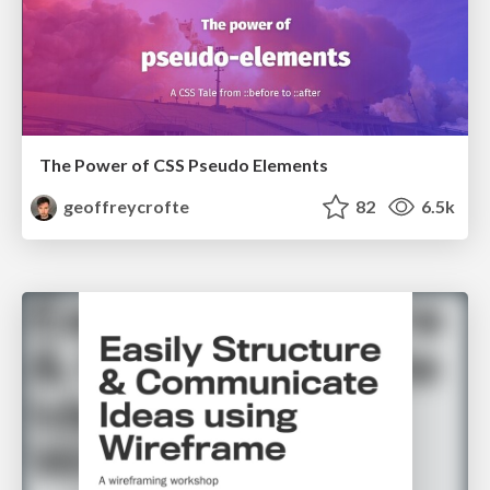
The Power of CSS Pseudo Elements
geoffreycrofte
82
6.5k