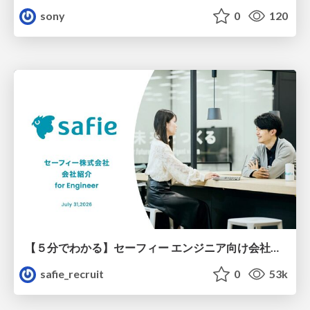
sony
0
120
【５分でわかる】セーフィー エンジニア向け会社紹介
safie_recruit
0
53k