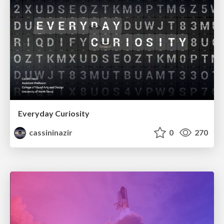
Everyday Curiosity
cassininazir
0
270