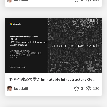
[INF-4] 改めて学ぶ Immutable Infrastructure Golden Image編
koudaiii
0
120