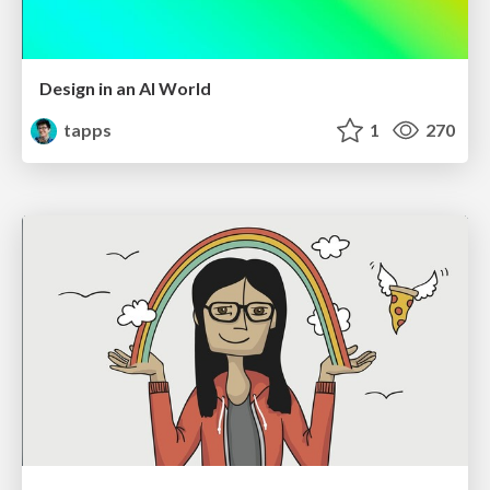
Design in an AI World
tapps
1
270