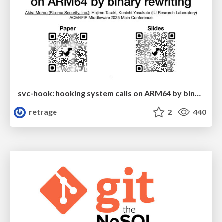
svc-hook: hooking system calls on ARM64 by binary rewriting
retrage
2
440