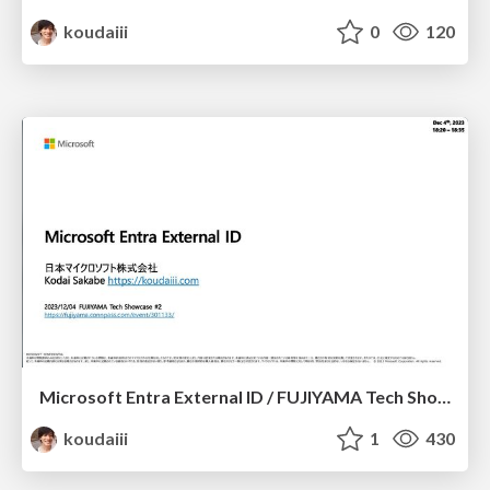
koudaiii
0
120
Microsoft Entra External ID / FUJIYAMA Tech Showcase #fujishow
koudaiii
1
430