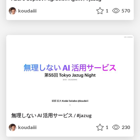
koudaiii
1
570
無理しない AI 活用サービス / #jazug
koudaiii
1
230