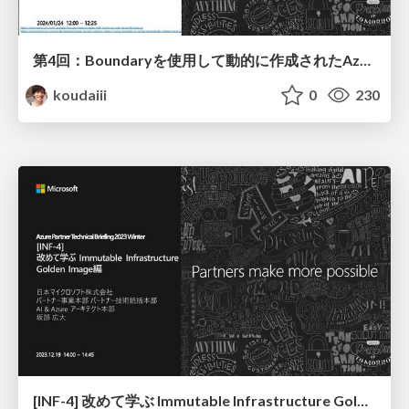
第4回：Boundaryを使用して動的に作成されたAzureリソースにアクセスする / Using Boundary to access dynamically created azure
koudaiii
0
230
[INF-4] 改めて学ぶ Immutable Infrastructure Golden Image編