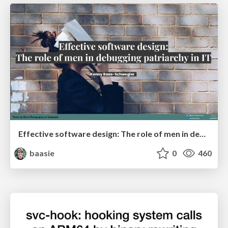
Effective software design: The role of men in debugging patriarchy in IT @ Voxxed Days AMS
baasie
0
460