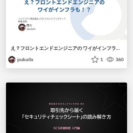
え？フロントエンドエンジニアの ワイがインフラも！？
puku0x
1
360