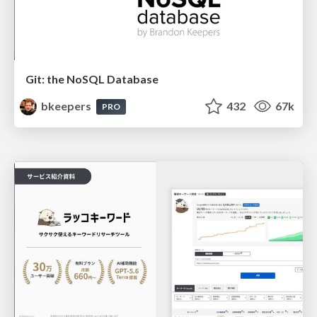
Git: the NoSQL Database
bkeepers
432
67k
PRO