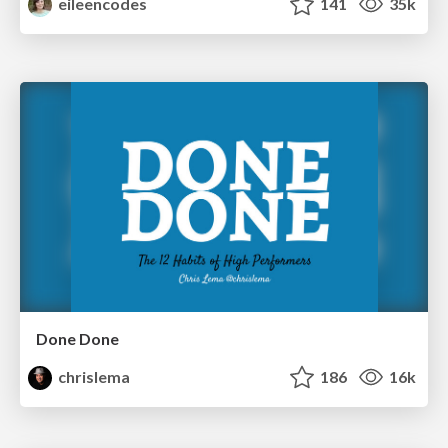
eileencodes
141
35k
Done Done
chrislema
186
16k