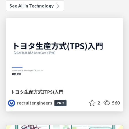
See All in Technology
トヨタ⽣産⽅式(TPS)⼊⾨
recruitengineers
2
560
PRO