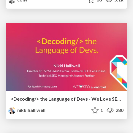
<Decoding/> the Language of Devs - We Love SEO 2024
nikkihalliwell
1
280