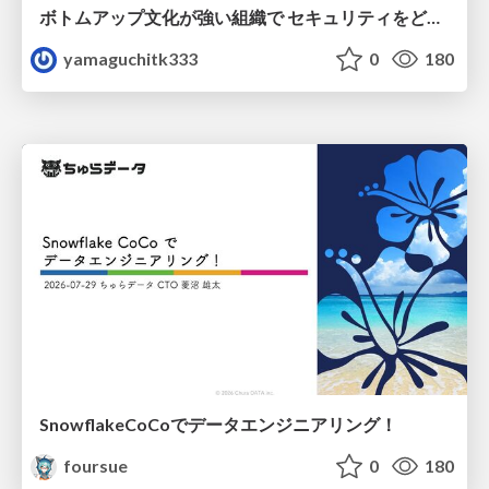
ボトムアップ文化が強い組織で セキュリティをどう根付かせていくかの現在進行形の話 / Making Security Stick in a Bottom-Up Organization
yamaguchitk333
0
180
SnowflakeCoCoでデータエンジニアリング！
foursue
0
180