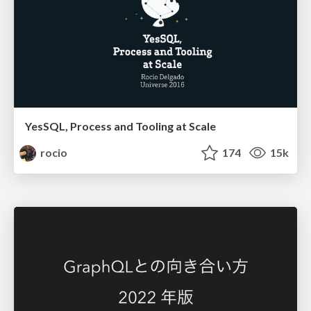
YesSQL, Process and Tooling at Scale
rocio
174
15k