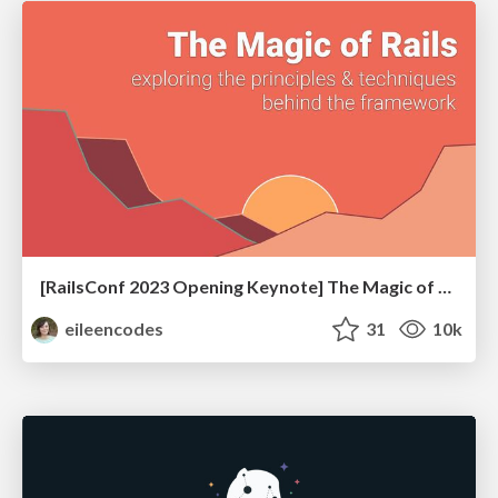
[RailsConf 2023 Opening Keynote] The Magic of Rails
eileencodes
31
10k