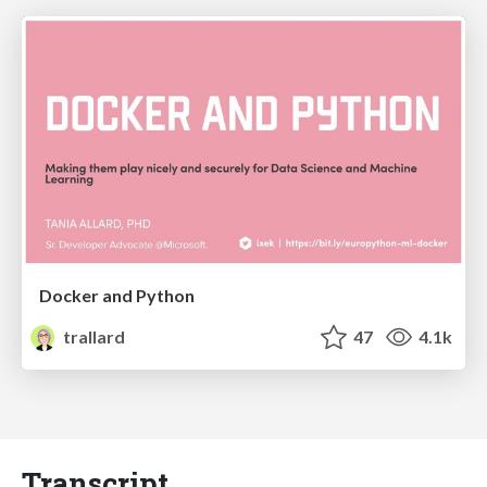
Docker and Python
trallard
47
4.1k
Transcript