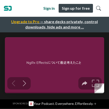
Sign in
Sign up for free
Upgrade to Pro
— share decks privately, control
downloads, hide ads and more …
·
Your Podcast. Everywhere. Effortlessly.
→
SPONSORED