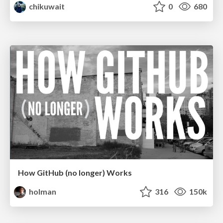
chikuwait
0
680
How GitHub (no longer) Works
holman
316
150k