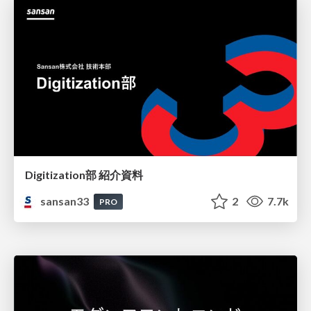
Digitization部 紹介資料
sansan33
2
7.7k
PRO