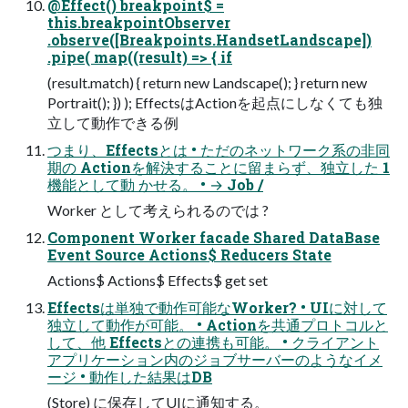
@Effect() breakpoint$ =
this.breakpointObserver
.observe([Breakpoints.HandsetLandscape])
.pipe( map((result) => { if
(result.match) { return new Landscape(); } return new
Portrait(); }) ); EffectsはActionを起点にしなくても独
立して動作できる例
つまり、Effectsとは • ただのネットワーク系の非同
期の Actionを解決することに留まらず、独立した 1
機能として動 かせる。 • → Job /
Worker として考えられるのでは ?
Component Worker facade Shared DataBase
Event Source Actions$ Reducers State
Actions$ Actions$ Effects$ get set
Effectsは単独で動作可能なWorker? • UIに対して
独立して動作が可能。 • Actionを共通プロトコルと
して、他 Effectsとの連携も可能。 • クライアント
アプリケーション内のジョブサーバーのようなイメ
ージ • 動作した結果はDB
(Store) に保存してUIに通知する。