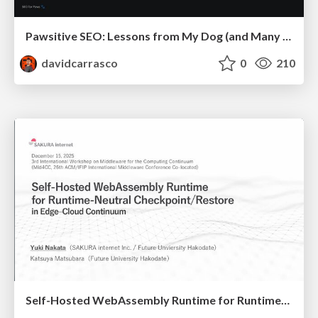
Pawsitive SEO: Lessons from My Dog (and Many Mistakes) on Thriving as a Consultant in the Age of AI
davidcarrasco
0
210
Self-Hosted WebAssembly Runtime for Runtime-Neutral Checkpoint/Restore in Edge–Cloud Continuum