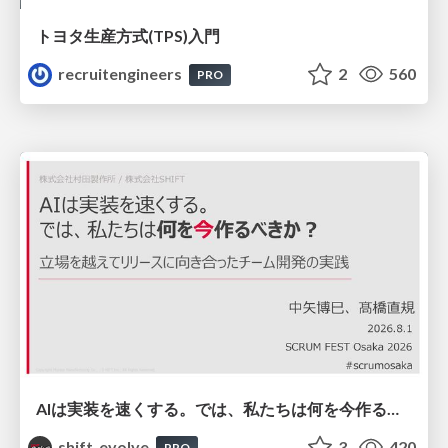
トヨタ⽣産⽅式(TPS)⼊⾨
recruitengineers
2
560
PRO
AIは実装を速くする。では、私たちは何を今作るべきか？－立場を越えてリリースに向き合ったチーム開発の実践 / 20260801 Hiromi Nakaya and Naoki Takahashi
shift_evolve
3
420
PRO