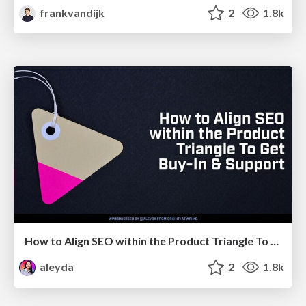
frankvandijk
2
1.8k
How to Align SEO within the Product Triangle To Get Buy-In & Support - #RIMC
aleyda
2
1.8k