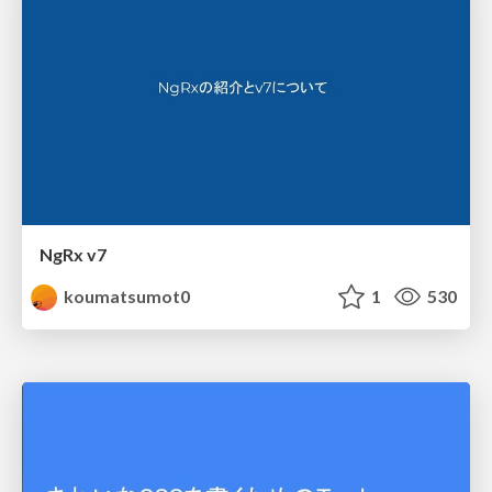
NgRx v7
koumatsumot0
1
530