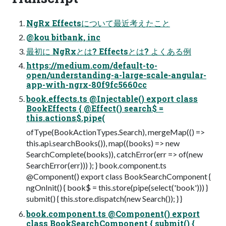
NgRx Effectsについて最近考えたこと
@kou bitbank, inc
最初に NgRxとは? Effectsとは? よくある例
https://medium.com/default-to-
open/understanding-a-large-scale-angular-
app-with-ngrx-80f9fc5660cc
book.effects.ts @Injectable() export class
BookEffects { @Effect() search$ =
this.actions$.pipe(
ofType(BookActionTypes.Search), mergeMap(() =>
this.api.searchBooks()), map((books) => new
SearchComplete(books)), catchError(err => of(new
SearchError(err))) ); } book.component.ts
@Component() export class BookSearchComponent {
ngOnInit() { book$ = this.store(pipe(select('book'))) }
submit() { this.store.dispatch(new Search()); } }
book.component.ts @Component() export
class BookSearchComponent { submit() {