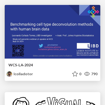
WCS-LA-2024
lcolladotor
0
790