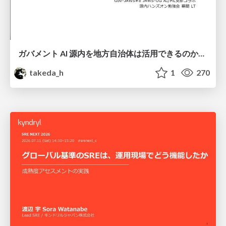
ガバメント AI 源内を地方自治体は活用できるのか 可能性と課題、期待について
takeda_h
1
270