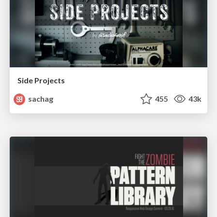
Side Projects
sachag
455
43k