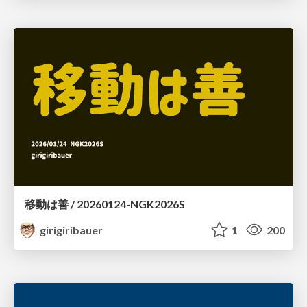
移動は善 / 20260124-NGK2026S
girigiribauer
1
200