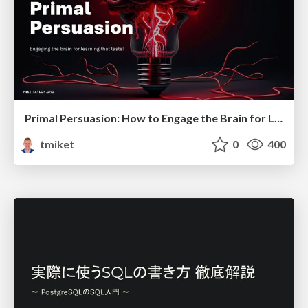
Primal Persuasion: How to Engage the Brain for Learning That Lasts
tmiket
0
400