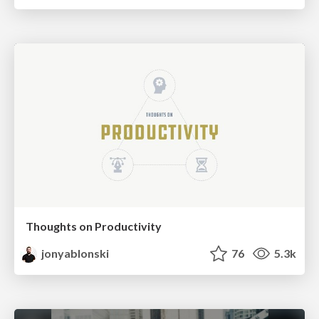
Thoughts on Productivity
jonyablonski
76
5.3k