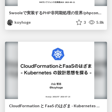
Swooleで実装するPHP非同期処理の世界/phpcondo2019-swoole
koyhoge
3
5.8k
CloudFormation と FaaS のはざま - Kubernetes の設計思想を探る -/cf-faas-k8s