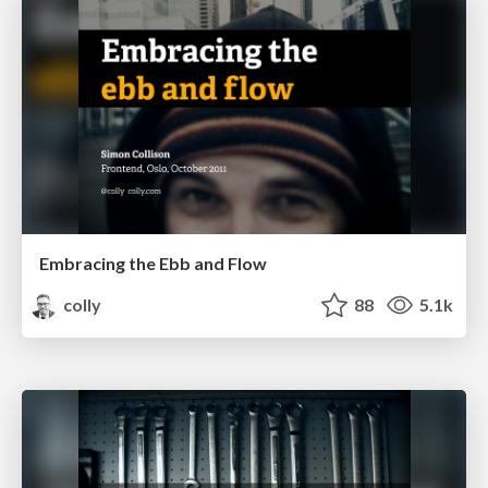
Embracing the Ebb and Flow
colly
88
5.1k