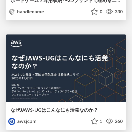
ボードゲーム × 専用収納 〜3Dプリントで埋めるニッチな隙間〜 / Board Games × Custom Storage
handlename
0
330
なぜJAWS-UGはこんなにも活発なのか？
awsjcpm
1
260