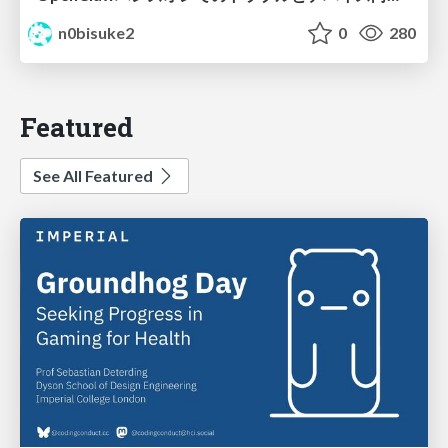
n0bisuke2
0
280
Featured
See All Featured