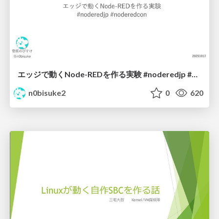
エッジで動くNode-REDを作る実験 #noderedjp #noderedcon
n0bisuke2
0
620