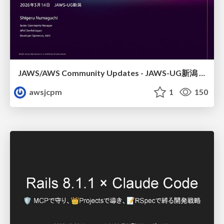
JAWS/AWS Community Updates - JAWS-UG新潟 #29
awsjcpm
1
150