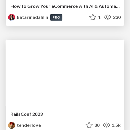
How to Grow Your eCommerce with AI & Automation
katarinadahlin
1
230
PRO
RailsConf 2023
tenderlove
30
1.5k