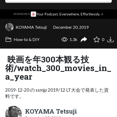
·
Your Podcast. Everywhere. Effortlessly.
→
SPONSORED
KOYAMA Tetsuji
December 20, 2019
How-to & DIY
1.3k
0
映画を年300本観る技
術/watch_300_movies_in_
a_year
2019-12-20 の ssmjp 2019/12 LT大会で発表した資
料です。
KOYAMA Tetsuji