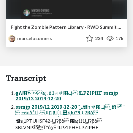
Fight the Zombie Pattern Library - RWD Summit 2016
marcelosomers
234
17k
Transcript
өըΛ೥ʹຊ؍Δٕज़ খࢁ఩ࢤ !LPZIPHF ssmjp
2019/12 2019-12-20
ssmjp 2019/12 2019-12-20 ࣗݾ঺հ খࢁ఩ࢤ ͜΍·ͯͭ͡
 ߹ಉձࣾ΄ٕ͛ݚ Ϣʔβձ͍͔ͭ͘ ೔ຊ6/*9Ϣʔβձ
೔ຊ1PTUHSF42-Ϣʔβձ ೔ຊ1)1Ϣʔβձ
SBLVNPגࣜձࣾΤϯδχΞ !LPZIPHF LPZIPHF