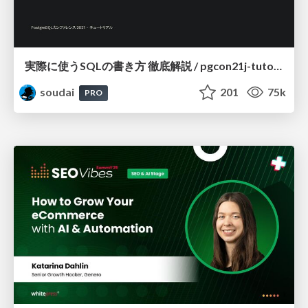
実際に使うSQLの書き方 徹底解説 / pgcon21j-tutorial
soudai
201
75k
PRO