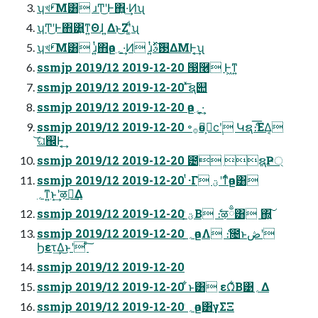
ʮখࢁ͞Μ͸ ɹͲ͜ʹͰ΋͍·͢Ͷʯ
ʮͲ͜ʹͰ΋͸͍ͳ͍Θɺ ͍Δͱ͜Ζʹ͚ͩʯ
ʮখࢁ͞Μ͸ ɹ͍ͭ΋өը؍ͯ·͢Ͷ ɹ͍ͭ࢓ࣄͯ͠ΔΜͰ͔͢ʯ
ssmjp 2019/12 2019-12-20 ൓࿦ Ͱ͖ͳ͍
ssmjp 2019/12 2019-12-20 ͯ͞ຊ୊
ssmjp 2019/12 2019-12-20 өը؍ͯ·͔͢
ssmjp 2019/12 2019-12-20 ৽࡞өը͕ϲ݄ʹ Կຊެ։͞ΕΔ͔
͝ଘ஌Ͱ͔͢
ssmjp 2019/12 2019-12-20 ౴ ຊҎ্
ssmjp 2019/12 2019-12-20 ͭ·Γ ؾʹͳͬͨөը͸
؍ͳ͍ͱ͙͢ʹऴྃ͢Δ
ssmjp 2019/12 2019-12-20 ؾ͕͍ͭͨΒ ެ։ऴྃ͸ ͘΍͍͠
ssmjp 2019/12 2019-12-20 ؍͍ͨөըΛ ެ։೔ͱڞʹ
Ϧετ͢Δ͜ͱʹ ͨ͠
ssmjp 2019/12 2019-12-20
ssmjp 2019/12 2019-12-20 ͋ͱ͸ εΩ͋Β͹؍Δ
ssmjp 2019/12 2019-12-20 ؍ͨөը͸γΣΞ