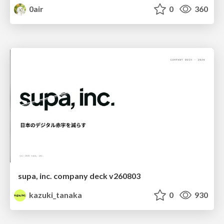
0air
0
360
supa, inc. company deck v260803
kazuki_tanaka
0
930