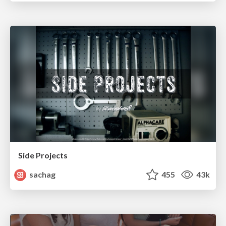
Side Projects
sachag
455
43k