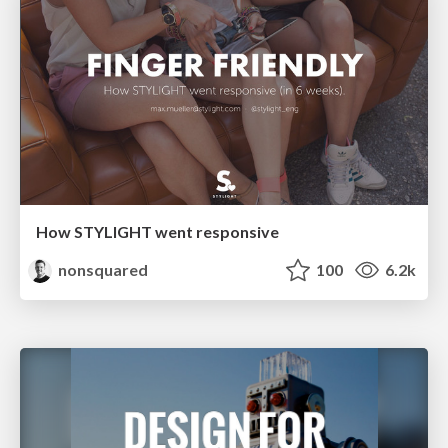
How STYLIGHT went responsive
nonsquared
100
6.2k