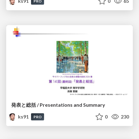
ks91
0
65
PRO
発表と総括 / Presentations and Summary
ks91
0
230
PRO