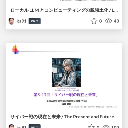
ローカル LLM とコンピューティングの脱領土化 / Local LLMs and Deterritorialization of Computing
ks91
0
43
PRO
サイバー戦の現在と未来 / The Present and Future of Cyber Warfare
ks91
0
100
PRO