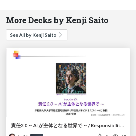
More Decks by Kenji Saito
See All by Kenji Saito
責任2.0 ∼ AI が主体となる世界で ∼ / Responsibility 2.0: In a World Where AI Takes Responsibilities