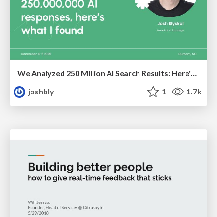
We Analyzed 250 Million AI Search Results: Here's What I Found
joshbly
1
1.7k