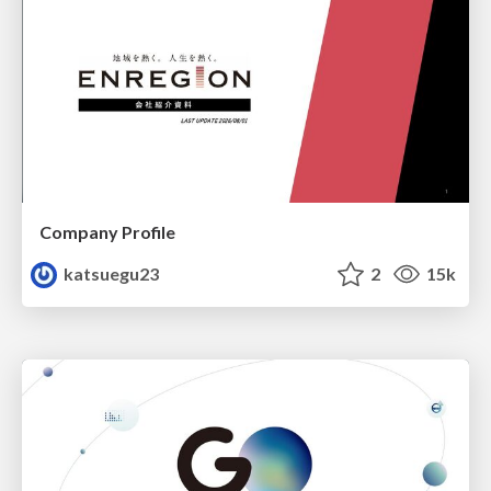
Company Profile
katsuegu23
2
15k