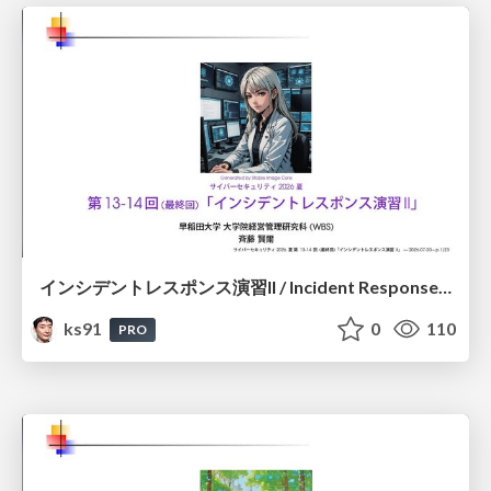
インシデントレスポンス演習II / Incident Response Exercise II
ks91
0
110
PRO