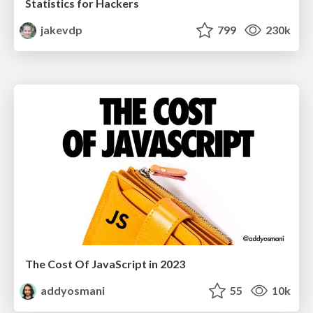
Statistics for Hackers
jakevdp
799
230k
The Cost Of JavaScript in 2023
addyosmani
55
10k