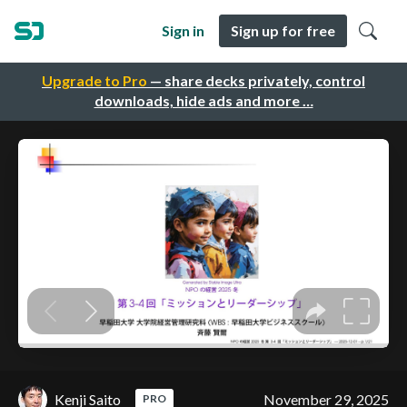
Sign in
Sign up for free
Upgrade to Pro
— share decks privately, control
downloads, hide ads and more …
Kenji Saito
November 29, 2025
PRO