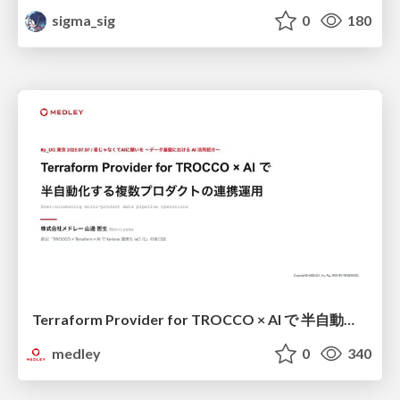
sigma_sig
0
180
Terraform Provider for TROCCO × AI で 半自動化する複数プロダクトの連携運用 / Semi-Automating Multi-Product Data Integration Ops with the Terraform Provider for TROCCO × AI
medley
0
340