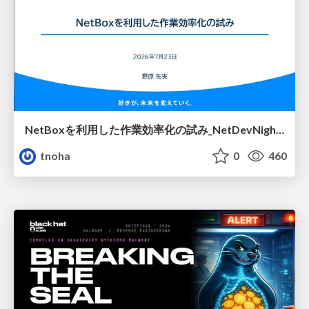
NetBoxを利用した作業効率化の試み_NetDevNight4
tnoha
0
460