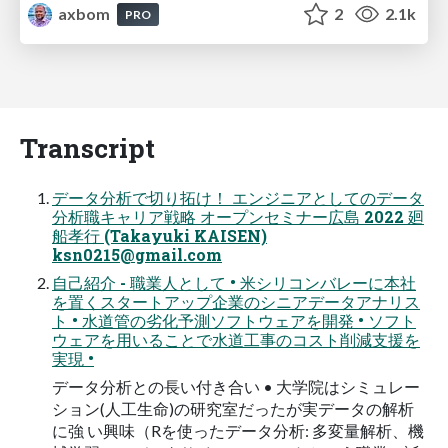
axbom
2
2.1k
PRO
Transcript
データ分析で切り拓け！ エンジニアとしてのデータ
分析職キャリア戦略 オープンセミナー広島 2022 廻
船孝行 (Takayuki KAISEN)
ksn0215@gmail.com
自己紹介 - 職業人として • 米シリコンバレーに本社
を置くスタートアップ企業のシニアデータアナリス
ト • 水道管の劣化予測ソフトウェアを開発 • ソフト
ウェアを用いることで水道工事のコスト削減支援を
実現 •
データ分析との長い付き合い • 大学院はシミュレー
ション(人工生命)の研究室だったが実データの解析
に強 い興味（Rを使ったデータ分析: 多変量解析、機