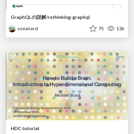
GraphQLの誤解/rethinking-graphql
sonatard
75
12k
HDC tutorial