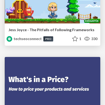
Jess Joyce - The Pitfalls of Following Frameworks
techseoconnect
1
330
PRO