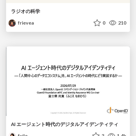
ラジオの科学
frievea
0
210
AI エージェント時代のデジタルアイデンティティ
fujie
3
1.4k