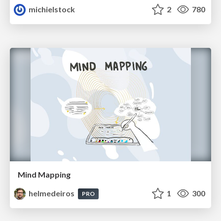
michielstock
2
780
Mind Mapping
helmedeiros
1
300
PRO