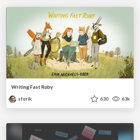
Writing Fast Ruby
sferik
630
63k