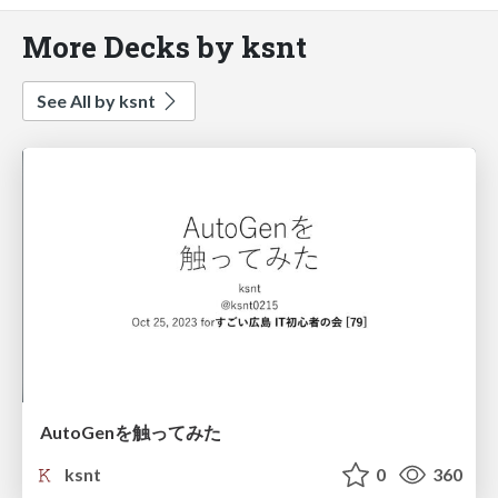
More Decks by ksnt
See All by ksnt
AutoGenを触ってみた
ksnt
0
360