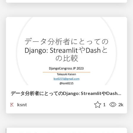
データ分析者にとってのDjango: StreamlitやDashとの比較
ksnt
1
2k