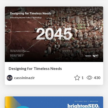
Designing for Timeless Needs
cassininazir
1
430