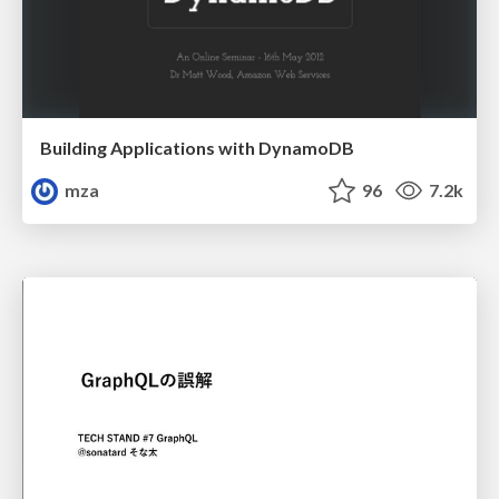
Building Applications with DynamoDB
mza
96
7.2k