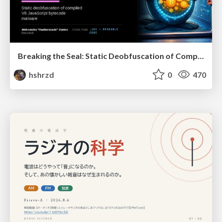
Breaking the Seal: Static Deobfuscation of Compiled V8 JavaScript Bytecode Malware
hshrzd
0
470