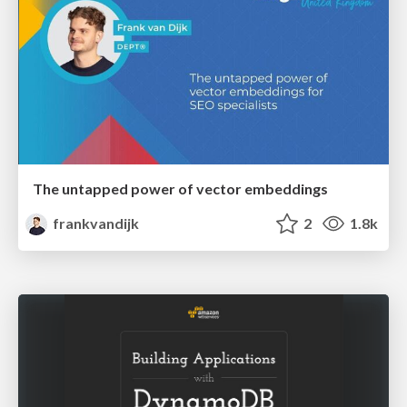
The untapped power of vector embeddings
frankvandijk
2
1.8k