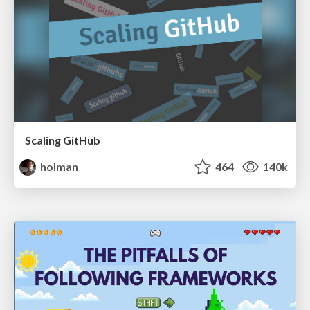
Scaling GitHub
holman
464
140k