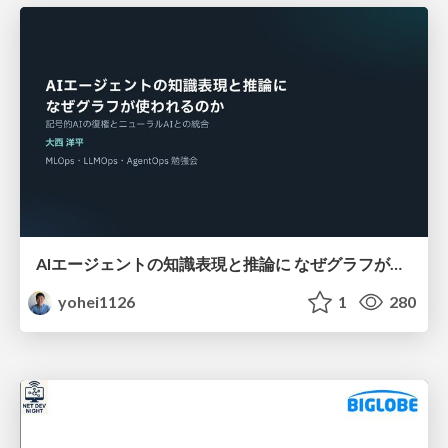
AIエージェントの知識表現と推論に なぜグラフが使われるのか - 記号的AIの復権とニューラルAIとの統合
yohei1126
1
280