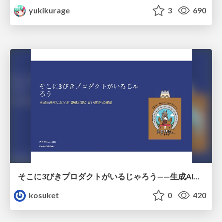
yukikurage
3
690
そこに3びきプロダクトがいるじゃろう——生成AI時代における“価値が届かない理由”の構造
kosuket
0
420