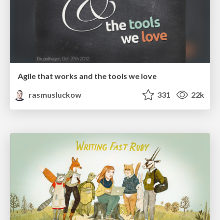
Agile that works and the tools we love
rasmusluckow
331
22k