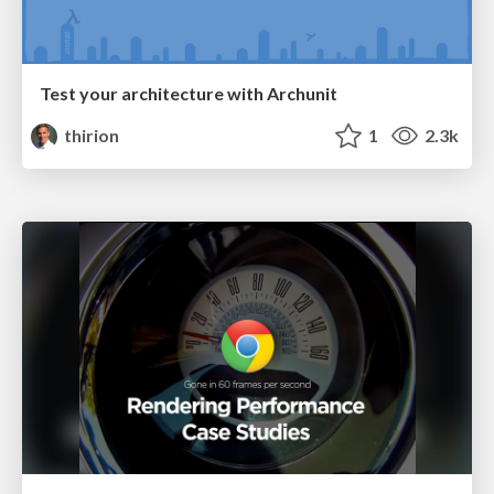
Test your architecture with Archunit
thirion
1
2.3k