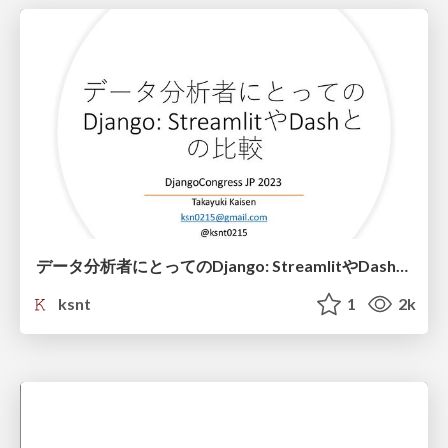
データ分析者にとってのDjango: StreamlitやDashとの比較
ksnt
1
2k