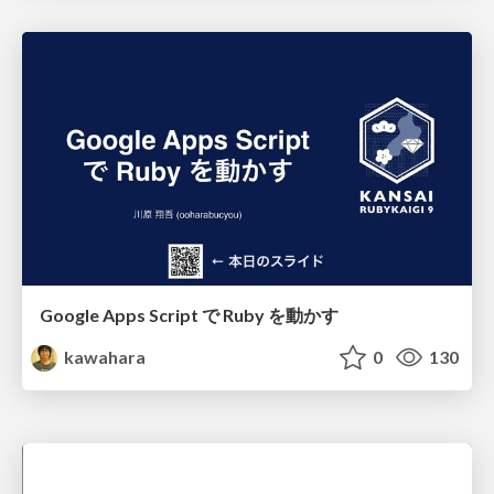
Google Apps Script で Ruby を動かす
kawahara
0
130