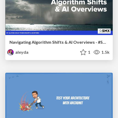
Navigating Algorithm Shifts & AI Overviews - #SMXNext
aleyda
1
1.5k