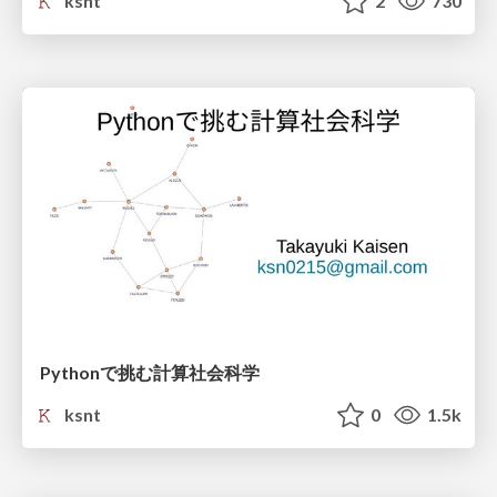
ksnt
2
730
Pythonで挑む計算社会科学
ksnt
0
1.5k