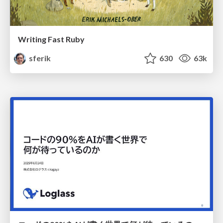
Writing Fast Ruby
sferik
630
63k