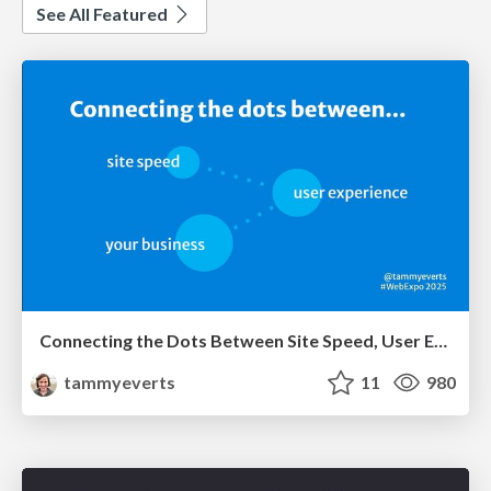
See All Featured
Connecting the Dots Between Site Speed, User Experience & Your Business [WebExpo 2025]
tammyeverts
11
980