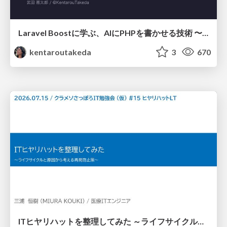
Laravel Boostに学ぶ、AIにPHPを書かせる技術 〜OSSの実装から蒸留するエージェント制御の王道〜
kentaroutakeda
3
670
ITヒヤリハットを整理してみた ～ライフサイクルと原因から考える再発防止策～