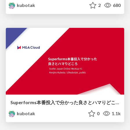
kubotak
2
680
Superforms本番投入で分かった良さとハマりどころ
kubotak
0
1.1k