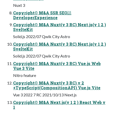
Nuxt 3
Copyright© M&A SSR SEO話
DeveloperExperience
Copyright© M&A Nuxt(v 3 RC) Next.js(v 1 2 )
SvelteKit
Solid.js 2022/07 Qwik City Astro
Copyright© M&A Nuxt(v 3 RC) Next.js(v 1 2 )
SvelteKit
Solid.js 2022/07 Qwik City Astro
Copyright© M&A Nuxt(v 3 RC) Vue.js Web
Vue 3 Vite
Nitro feature
Copyright© M&A Nuxt(v 3 RC) v 2
+TypeScript(CompositionAPI) Vue.js Vite
Vue 3 2022 7 RC 2021/10/13 Next.js
Copyright© M&A Next.js(v 1 2 ) React Web v
1