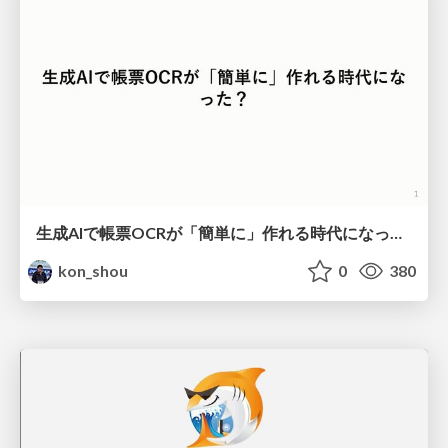
生成AIで帳票OCRが「簡単に」作れる時代になった？
kon_shou
0
380