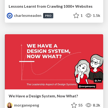
Lessons Learnt from Crawling 1000+ Websites
charlesmeaden
1
1.5k
PRO
We Have a Design System, Now What?
morganepeng
55
8.2k