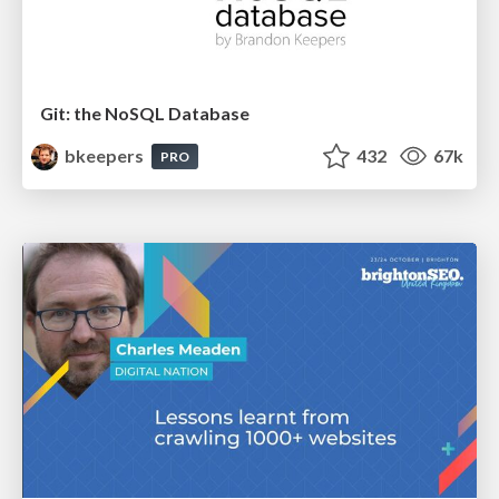
Git: the NoSQL Database
bkeepers
432
67k
PRO