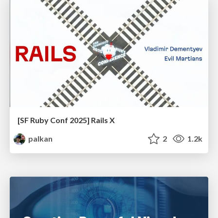
[SF Ruby Conf 2025] Rails X
palkan
2
1.2k