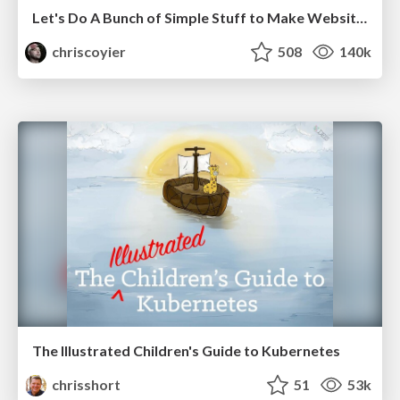
Let's Do A Bunch of Simple Stuff to Make Websites Faster
chriscoyier
508
140k
The Illustrated Children's Guide to Kubernetes
chrisshort
51
53k