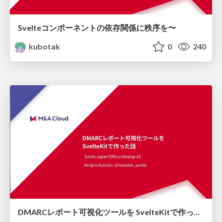
Svelteコンポーネントの依存関係に秩序を〜
kubotak
0
240
DMARCレポート可視化ツールを SvelteKitで作った話