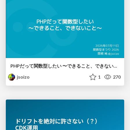
PHPだって関数型したい 〜できること、できないこと〜 / fp-in-php
jsoizo
1
270