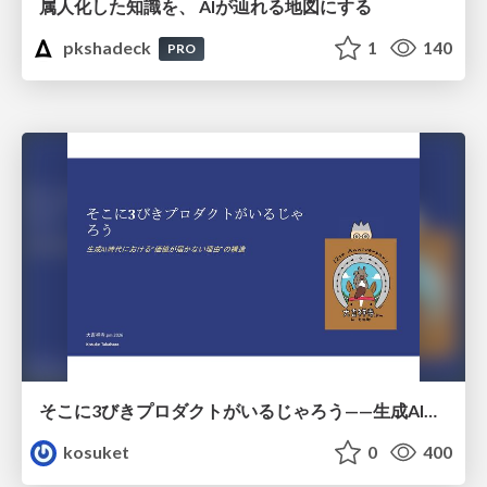
属人化した知識を、 AIが辿れる地図にする
pkshadeck
1
140
PRO
そこに3びきプロダクトがいるじゃろう——生成AI時代における“価値が届かない理由”の構造
kosuket
0
400