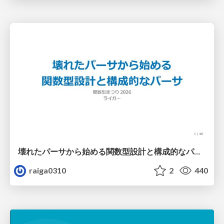
壊れたパーサから始める関数型設計と構成的なパーサ #fp_matsuri
raiga0310
2
440