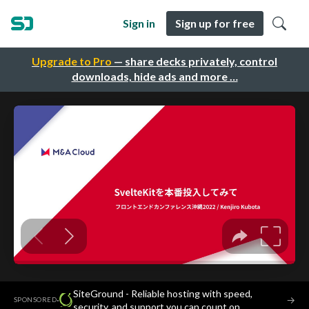
Sign in
Sign up for free
Upgrade to Pro
— share decks privately, control
downloads, hide ads and more …
SiteGround - Reliable hosting with speed,
·
→
SPONSORED
security, and support you can count on.