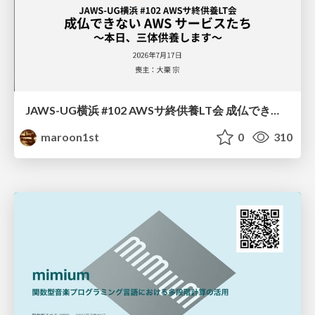
JAWS-UG横浜 #102 AWSサ終供養LT会 成仏できない AWS サービスたち 〜本日、三体供養します〜
maroon1st
0
310