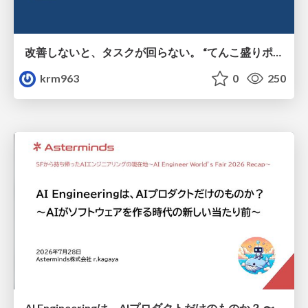
改善しないと、タスクが回らない。 “てんこ盛りポジション” を引き継いだ情シスの、入社3ヶ月の業務改善録
krm963
0
250
AI Engineeringは、AIプロダクトだけのものか？ 〜AIがソフトウェアを作る時代の新しい当たり前〜 / No AI in your product. AI Engineering in your development.