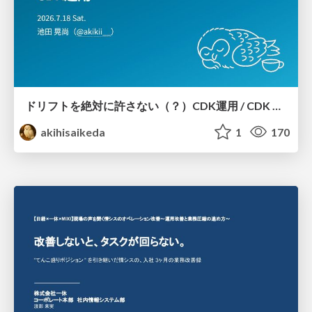
ドリフトを絶対に許さない（？）CDK運用 / CDK Ops with Zero Tolerance for Drifts (?)
akihisaikeda
1
170