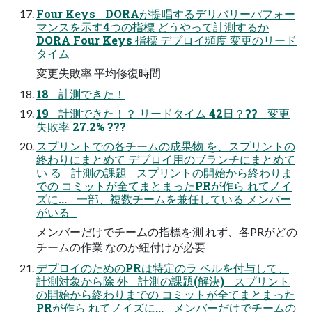
Four Keys DORAが提唱するデリバリーパフォー
マンスを示す4つの指標 どうやって計測するか
DORA Four Keys 指標 デプロイ頻度 変更のリード
タイム
変更失敗率 平均修復時間
18 計測できた！
19 計測できた！？ リードタイム 42日？?? 変更
失敗率 27.2% ???
スプリントでの各チームの成果物 を、スプリントの
終わりにまとめて デプロイ用のブランチにまとめて
い る 計測の課題 スプリントの開始から終わりま
での コミットが全てまとまったPRが作ら れてノイ
ズに... 一部、複数チームを兼任している メンバー
がいる
メンバーだけでチームの指標を測 れず、各PRがどの
チームの作業 なのか紐付けが必要
デプロイのためのPRは特定のラ ベルを付与して、
計測対象から除 外 計測の課題(解決) スプリント
の開始から終わりまでの コミットが全てまとまった
PRが作ら れてノイズに... メンバーだけでチームの