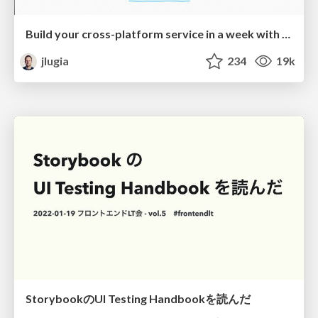
Build your cross-platform service in a week with App Engine
jlugia
234
19k
StorybookのUI Testing Handbookを読んだ