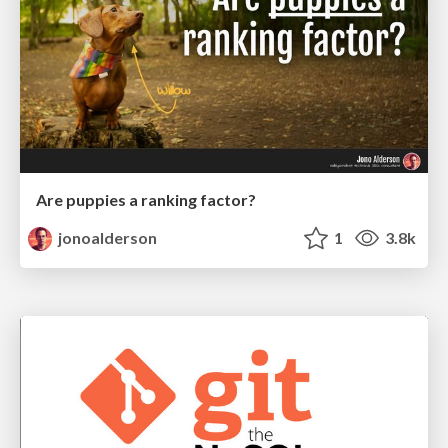
Are puppies a ranking factor?
jonoalderson
1
3.8k