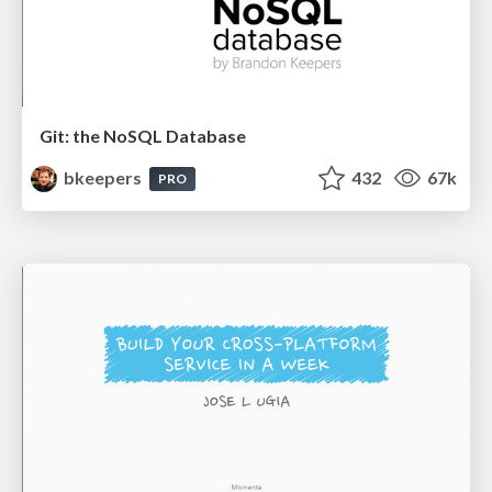
Git: the NoSQL Database
bkeepers
432
67k
PRO