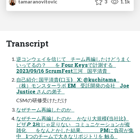
tamaranovitovic
3
1.1k
Transcript
逆コンウェイを信じて チーム再編したけどうまく
いってるの？ を Four Keysで計測する
2023/09/16 ScrumFest三河 国平清貴
自己紹介: 国平清貴(口玉) X: @kuchitama
（株）モンスターラボ EM 受託開発の会社 Joe
Justice さんの弟子
CSMの研修受けただけ
なぜチーム再編したのか
なぜチーム再編したのか かなり大規模(当社比)
ピザ🍕 2枚じゃ足りない コミュニケーションが複
雑化 をなんとかした結果、 PMに負荷が集
中 1つのチームで大きなリポジトリを 触る