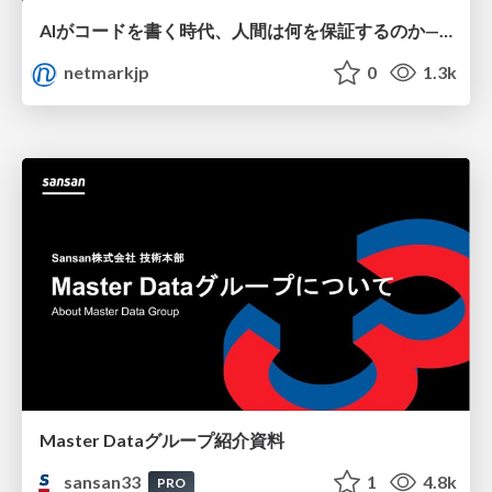
AIがコードを書く時代、人間は何を保証するのか———馬場さんと考える、開発者に求められる新しい責任と価値 - TECH PLAY
netmarkjp
0
1.3k
Master Dataグループ紹介資料
sansan33
1
4.8k
PRO