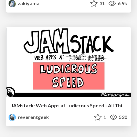
zakiyama
31
6.9k
JAMstack: Web Apps at Ludicrous Speed - All Things Open 2022
reverentgeek
1
530