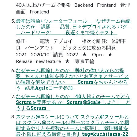
40人以上のチームで開発 Backend Frontend 管理
画面 Frontend
最初は請負+ウォーターフォール なぜチーム再編
したのか 課題 品質: 日々デプロイされる バグ
ハードワーク: 夜遅くまで続くテスト
修正 電話 デプロイ 相次ぐ離任: 体調不
良 バーンアウト ビッタビタに攻める開発
2021 2020/10 請負 2022 ★ Open ★
Release new feature ★ 東京五輪
なぜチーム再編したのか 弊社の偉い人からの提
案 ちゃんと体制を整えないとお客さまとサービ ス
の課題を解決できない Scrumをちゃんとやろ
う 結果Agileコーチ参加
なぜチーム再編したのか 40人超えのチームでどう
Scrumを実践する か Scrum@Scale しよう！ ど
うするScrum
スクラム@スケールについて スクラム@スケールと
は スクラム@スケールは単一のスクラムチームで機
能するやり方を複数のチームに拡張し、管理機能を
最小 限に抑える構造を目指す tag=kuchitama-22