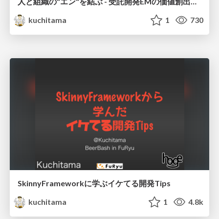
人と組織の"エン"を結ぶ - 受託開発EMの価値創出と潜在力の引き出し
kuchitama
1
730
SkinnyFrameworkに学ぶイケてる開発Tips
kuchitama
1
4.8k