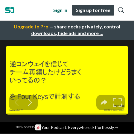
Sign in
Sign up for free
Upgrade to Pro
— share decks privately, control
downloads, hide ads and more …
·
Your Podcast. Everywhere. Effortlessly.
→
SPONSORED