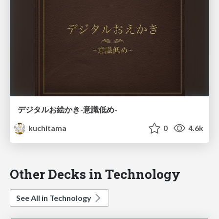
デジタルお絵かき-意識低め-
kuchitama
0
4.6k
Other Decks in Technology
See All in Technology