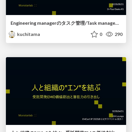
Engineering managerのタスク管理/Task management of Engineering manager
kuchitama
0
290