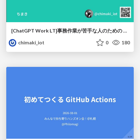
[ChatGPT Work LT]事務作業が苦手な人のための バックオフィスの「半」自動化
chimaki_iot
0
180