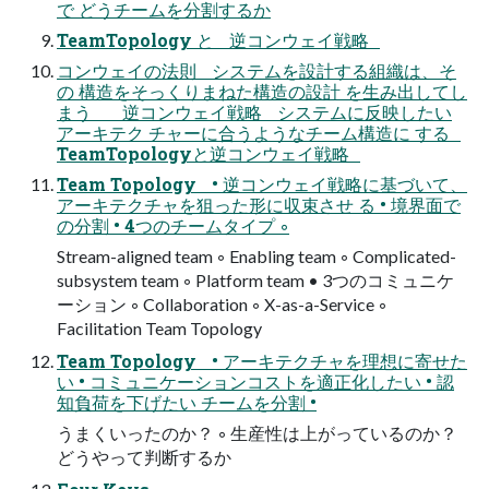
で どうチームを分割するか
TeamTopology と 逆コンウェイ戦略
コンウェイの法則 システムを設計する組織は、そ
の 構造をそっくりまねた構造の設計 を生み出してし
まう 逆コンウェイ戦略 システムに反映したい
アーキテク チャーに合うようなチーム構造に する
TeamTopologyと逆コンウェイ戦略
Team Topology • 逆コンウェイ戦略に基づいて、
アーキテクチャを狙った形に収束させ る • 境界面で
の分割 • 4つのチームタイプ ◦
Stream-aligned team ◦ Enabling team ◦ Complicated-
subsystem team ◦ Platform team • 3つのコミュニケ
ーション ◦ Collaboration ◦ X-as-a-Service ◦
Facilitation Team Topology
Team Topology • アーキテクチャを理想に寄せた
い • コミュニケーションコストを適正化したい • 認
知負荷を下げたい チームを分割 •
うまくいったのか？ ◦ 生産性は上がっているのか？
どうやって判断するか