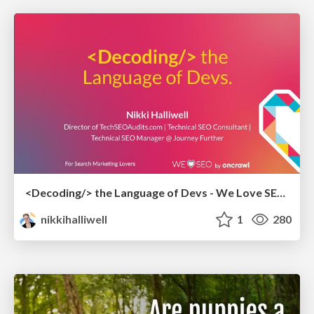
<Decoding/> the Language of Devs - We Love SEO 2024
nikkihalliwell
1
280