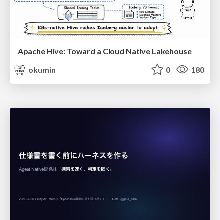
Apache Hive: Toward a Cloud Native Lakehouse
okumin
0
180