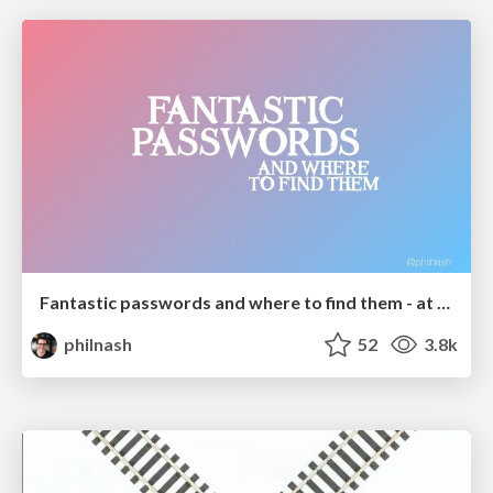
Fantastic passwords and where to find them - at NoRuKo
philnash
52
3.8k