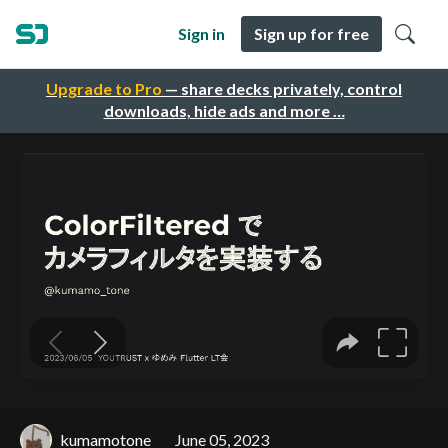
Sign in
Sign up for free
Upgrade to Pro
— share decks privately, control
downloads, hide ads and more …
kumamotone
June 05, 2023