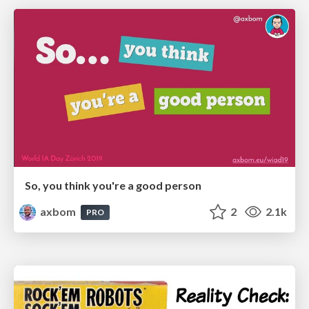
So, you think you're a good person
axbom
2
2.1k
PRO