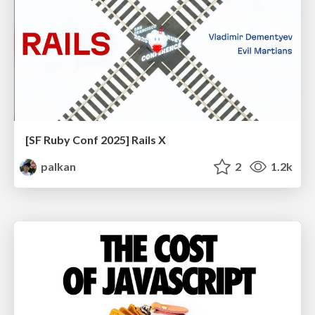
[SF Ruby Conf 2025] Rails X
palkan
2
1.2k