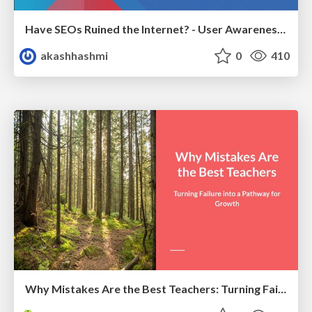
Have SEOs Ruined the Internet? - User Awareness of SEO in 2025
akashhashmi
0
410
Why Mistakes Are the Best Teachers: Turning Failure into a Pathway for Growth