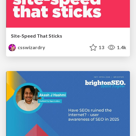
Site-Speed That Sticks
csswizardry
13
1.4k