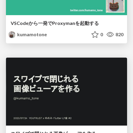
VSCodeから一発でProxymanを起動する
kumamotone
0
820