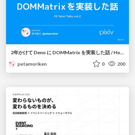
2年かけて Deno に DOMMatrix を実装した話 / How I implemented DOMMatrix in Deno over two years
petamoriken
0
200