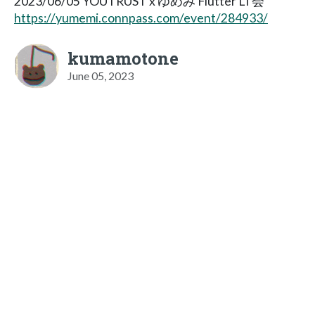
2023/06/05 YOUTRUST x ゆめみ Flutter LT会
https://yumemi.connpass.com/event/284933/
kumamotone
June 05, 2023