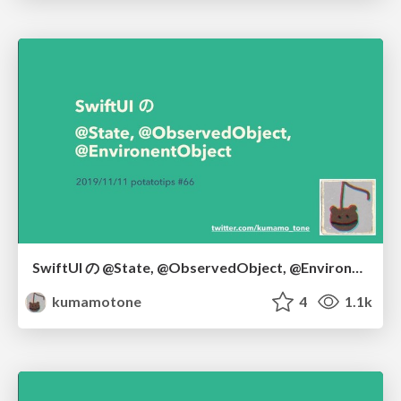
SwiftUI の @State, @ObservedObject, @EnvironmentObject
kumamotone
4
1.1k