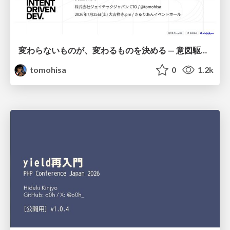
変わらないものが、変わるものを決める — 意図駆動開発 × イベントソーシング × イミュータブル | What Doesn't Change Decides What Can — IDD × Event Sourcing × Immutability
tomohisa
0
1.2k