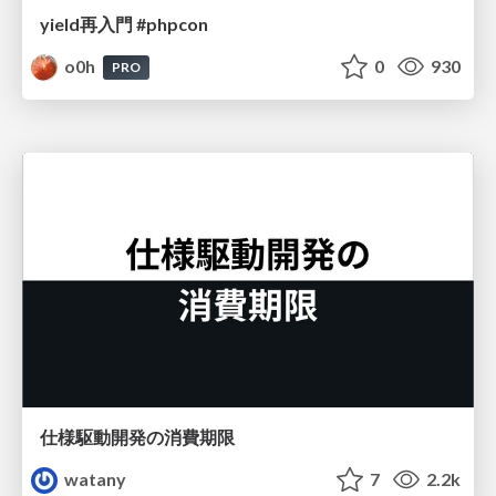
yield再入門 #phpcon
o0h
0
930
PRO
仕様駆動開発の消費期限
watany
7
2.2k