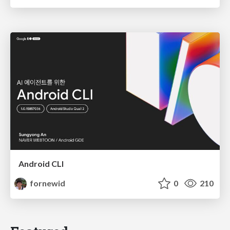
Android CLI
fornewid
0
210