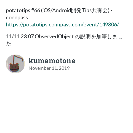
potatotips #66 (iOS/Android開発Tips共有会) -
connpass
https://potatotips.connpass.com/event/149806/
11/11 23:07 ObservedObject の説明を加筆しまし
た
kumamotone
November 11, 2019