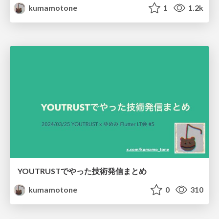
kumamotone
1
1.2k
YOUTRUSTでやった技術発信まとめ
kumamotone
0
310