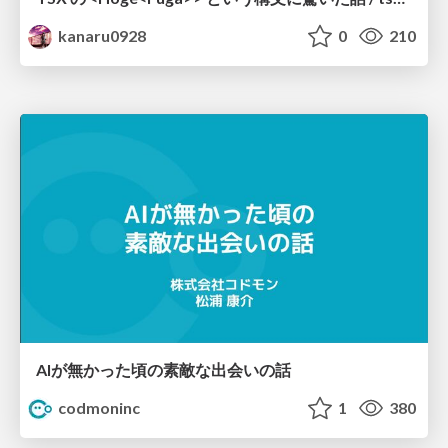
kanaru0928
0
210
AIが無かった頃の素敵な出会いの話
codmoninc
1
380