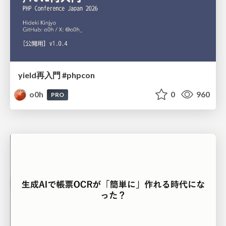
yield再入門 #phpcon
o0h
0
960
PRO