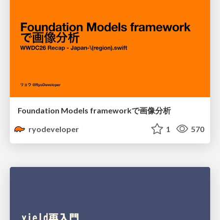
Foundation Models frameworkで画像分析
ryodeveloper
1
570