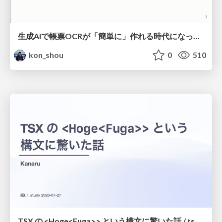
生成AIで帳票OCRが「簡単に」作れる時代になった？
kon_shou
0
510
TSX の <Hoge<Fuga>> という構文に驚いた話 / tsx-type-argument-syntax