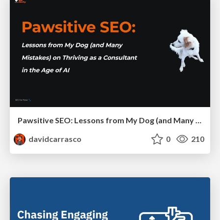
Pawsitive SEO: Lessons from My Dog (and Many Mistakes) on Thriving as a Consultant in the Age of AI
davidcarrasco
0
210