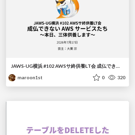
JAWS-UG横浜 #102 AWSサ終供養LT会 成仏できない AWS サービスたち 〜本日、三体供養します〜
maroon1st
0
320