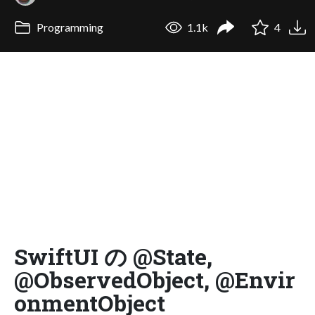
Programming
1.1k
4
SwiftUI の @State,
@ObservedObject, @Envir
onmentObject