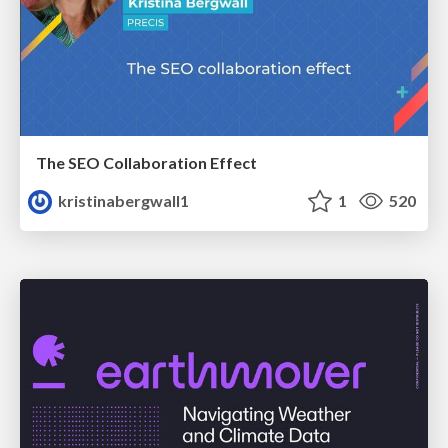
The SEO Collaboration Effect
kristinabergwall1
1
520