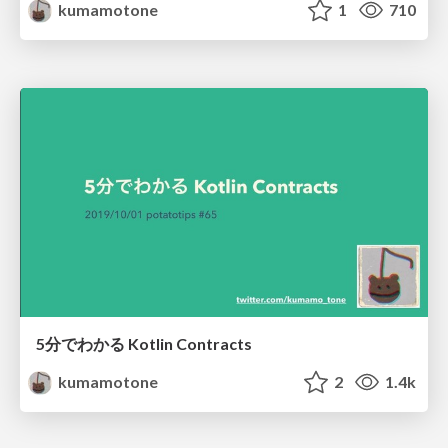
kumamotone
1
710
5分でわかる Kotlin Contracts
kumamotone
2
1.4k