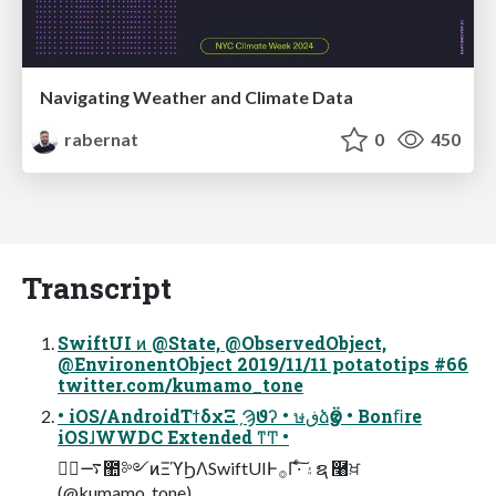
Navigating Weather and Climate Data
rabernat
0
450
Transcript
SwiftUI ͷ @State, @ObservedObject,
@EnvironentObject 2019/11/11 potatotips #66
twitter.com/kumamo_tone
• iOS/AndroidΤϯδχΞˏϠϑʔ • ษڧձӡӦ • Bonﬁre
iOSɺWWDC Extended ͳͲ •
࠷ۙࣾ಺༻ͷΞϓϦΛSwiftUIͰ࡞Γ·ͨ͠ ۽ຊ ࿨ਖ਼
(@kumamo_tone)