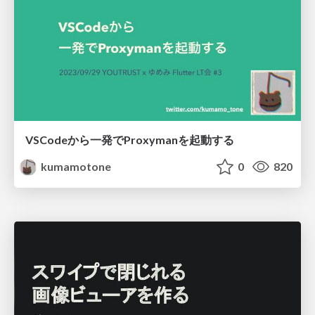
VSCodeから一発でProxymanを起動する
kumamotone
0
820