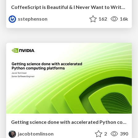
CoffeeScript is Beautiful & I Never Want to Write Plain JavaScript Again
sstephenson
162
16k
Getting science done with accelerated Python computing platforms
jacobtomlinson
2
390