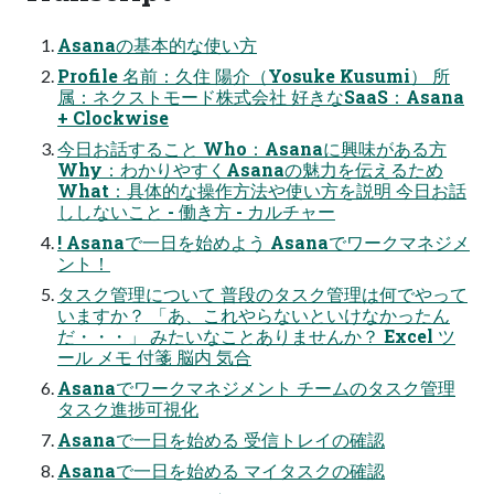
Asanaの基本的な使い方
Profile 名前：久住 陽介（Yosuke Kusumi） 所
属：ネクストモード株式会社 好きなSaaS：Asana
+ Clockwise
今日お話すること Who：Asanaに興味がある方
Why：わかりやすくAsanaの魅力を伝えるため
What：具体的な操作方法や使い方を説明 今日お話
ししないこと - 働き方 - カルチャー
! Asanaで一日を始めよう Asanaでワークマネジメ
ント！
タスク管理について 普段のタスク管理は何でやって
いますか？ 「あ、これやらないといけなかったん
だ・・・」 みたいなことありませんか？ Excel ツ
ール メモ 付箋 脳内 気合
Asanaでワークマネジメント チームのタスク管理
タスク進捗可視化
Asanaで一日を始める 受信トレイの確認
Asanaで一日を始める マイタスクの確認