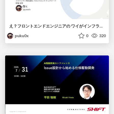
え？フロントエンドエンジニアの ワイがインフラも！？
puku0x
0
320