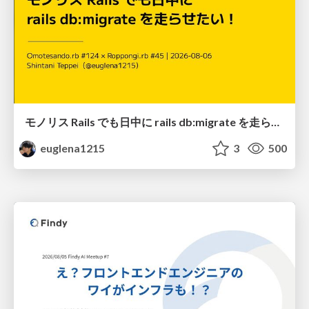
モノリス Rails でも日中に rails db:migrate を走らせたい！ / Daytime rails db:migrate on Monolithic Rails!
euglena1215
3
500