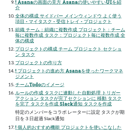
! Asanaの画面の見方 Asanaの使いやすいUIを紹
介
全体の構成 サイドバー メインウィンドウ よく使う
項目 - マイタスク - 受信トレイ - プロジェクト
組織 チーム：組織に複数作成 プロジェクト：チーム
毎に複数作成 タスク：プロジェクト毎に複数作成 全
体の構成
プロジェクトの構成 チーム プロジェクト セクショ
ン タスク
プロジェクトの作り方
! プロジェクトの進め方 Asanaを使ったワークマネ
ジメント
チームTodoのイメージ
ルールの作成 タスクに連動した自動処理 トリガー
アクション タスクが完了セクションに 移動 タスク
を完了 タスクを作成 Slack通知 タスクを作成
特定のメンバーをコラボ レーターに設定 タスクが期
日を３日超過 Slack通知
! 個人的おすすめ機能 プロジェクトを使いこなした