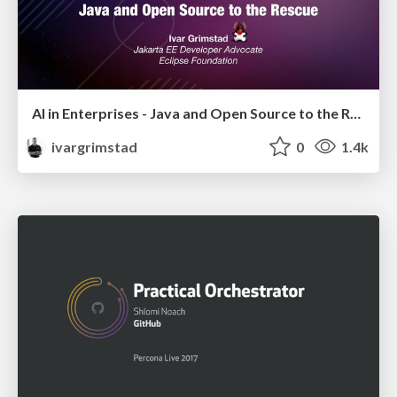
AI in Enterprises - Java and Open Source to the Rescue
ivargrimstad
0
1.4k