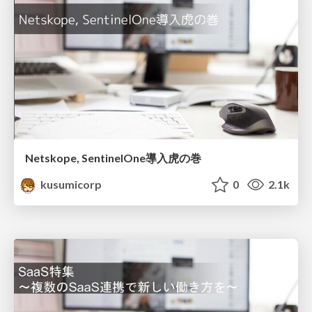
Netskope, SentinelOne導入虎の巻
kusumicorp
0
2.1k