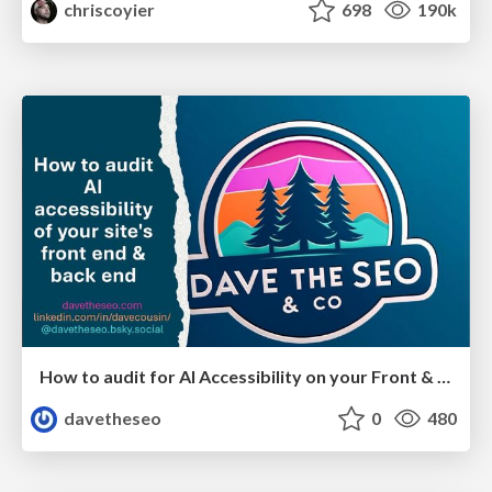
chriscoyier
698
190k
How to audit for AI Accessibility on your Front & Back End
davetheseo
0
480