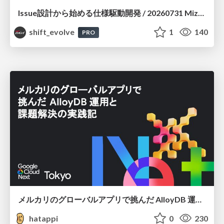
Issue設計から始める仕様駆動開発 / 20260731 Mizuki Hirata
shift_evolve
1
140
PRO
メルカリのグローバルアプリで挑んだ AlloyDB 運用と課題解決の実践記
hatappi
0
230