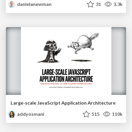
danielanewman
31
3.3k
Large-scale JavaScript Application Architecture
addyosmani
515
110k