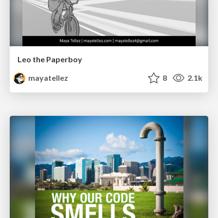
Leo the Paperboy
mayatellez
8
2.1k