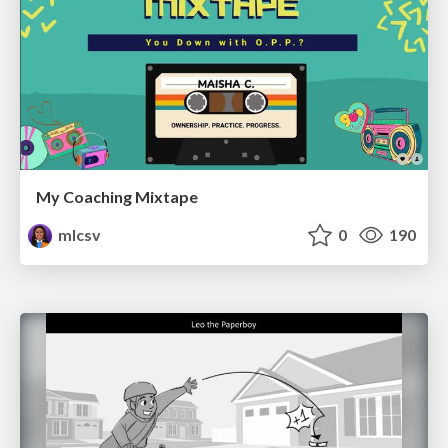
My Coaching Mixtape
mlcsv
0
190