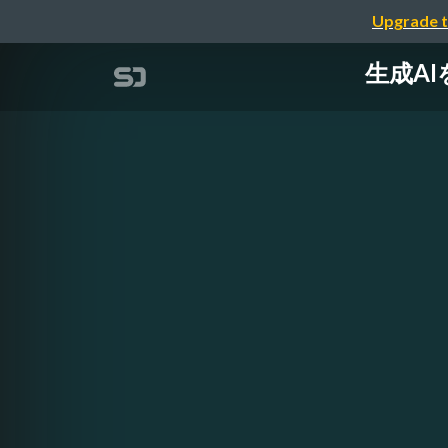
Upgrade t
生成A