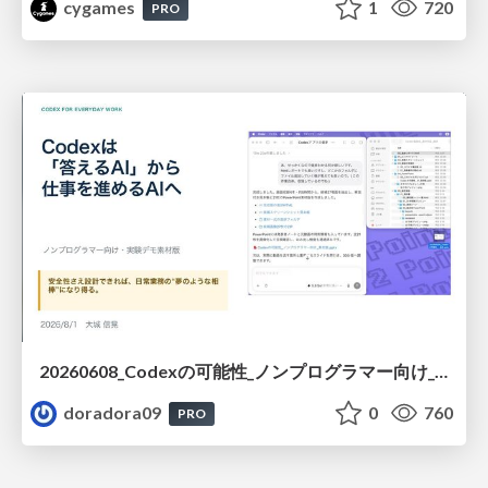
cygames
1
720
PRO
20260608_Codexの可能性_ノンプログラマー向け_大城追記
doradora09
0
760
PRO