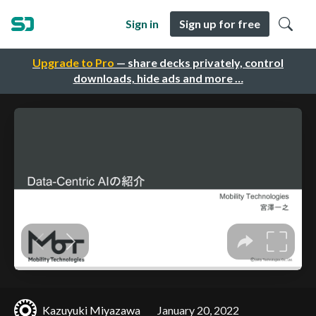
Sign in
Sign up for free
Upgrade to Pro
— share decks privately, control
downloads, hide ads and more …
Kazuyuki Miyazawa
January 20, 2022