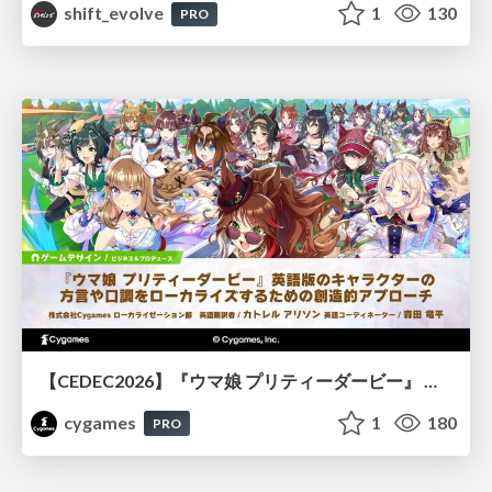
shift_evolve
1
130
PRO
【CEDEC2026】『ウマ娘 プリティーダービー』 英語版のキャラクターの方言や口調をローカライズするための創造的アプローチ
cygames
1
180
PRO