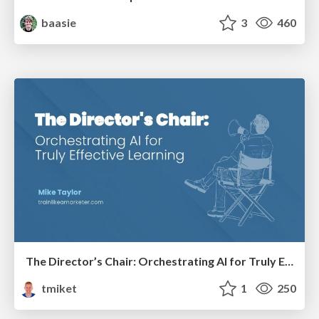
baasie
3
460
The Director’s Chair: Orchestrating AI for Truly Effective Learning
tmiket
1
250