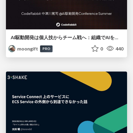
AI駆動開発は個人技からチーム戦へ：組織でAIを使いこなすための実践設計
moongift
0
440
PRO