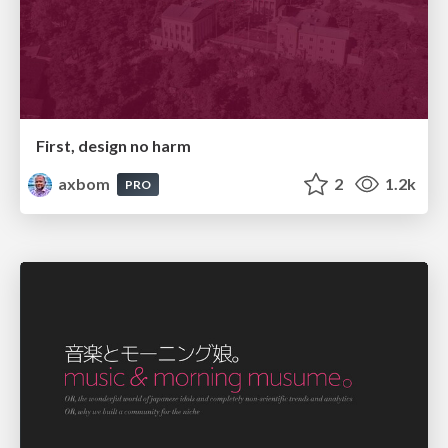
First, design no harm
axbom
2
1.2k
PRO