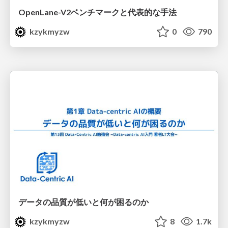
OpenLane-V2ベンチマークと代表的な手法
kzykmyzw
0
790
データの品質が低いと何が困るのか
kzykmyzw
8
1.7k