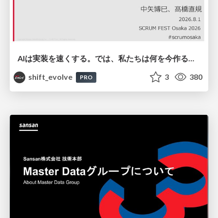
AIは実装を速くする。では、私たちは何を今作るべきか？－立場を越えてリリースに向き合ったチーム開発の実践 / 20260801 Hiromi Nakaya and Naoki Takahashi
shift_evolve
3
380
PRO