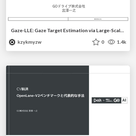
Gaze-LLE: Gaze Target Estimation via Large-Scale Learned Encoders
kzykmyzw
0
1.4k