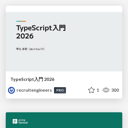
TypeScript入門 2026
recruitengineers
1
300
PRO