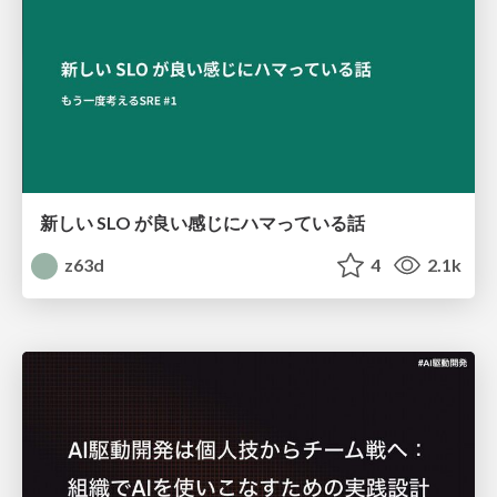
新しい SLO が良い感じにハマっている話
z63d
4
2.1k