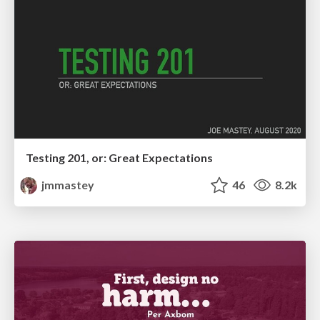
Testing 201, or: Great Expectations
jmmastey
46
8.2k