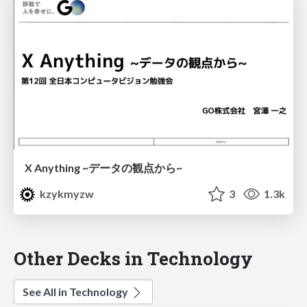
X Anything ~データの観点から~
kzykmyzw
3
1.3k
Other Decks in Technology
See All in Technology