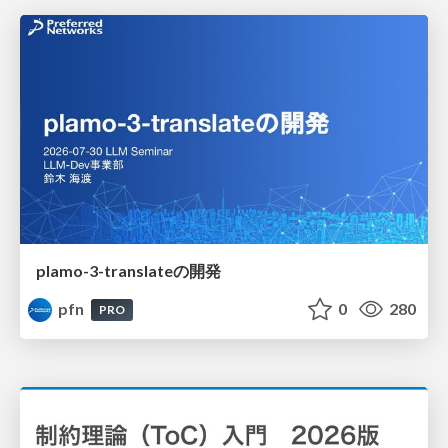
plamo-3-translateの開発
pfn
0
280
PRO