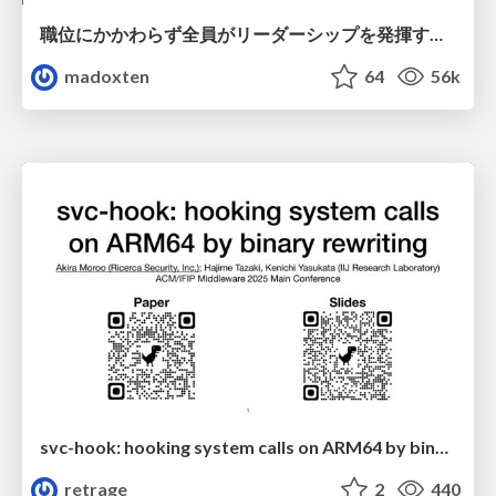
職位にかかわらず全員がリーダーシップを発揮するチーム作り / Building a team where everyone can demonstrate leadership regardless of position
madoxten
64
56k
svc-hook: hooking system calls on ARM64 by binary rewriting
retrage
2
440