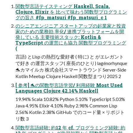
関数型言語テイスティング Haskell, Scala,
Clojure, Elixir を 比べて味わう関数型プログラミン
グの旨さ #fp_matsuri #fp_matsuri_c 1
のシニアエンジニア スタートアップの起業家と投資
家のための業務効 率化/ 連携プラットフォームを開
発している 主要技術スタック: Kotlin &
TypeScript の運営にも協力 関数型プログラミング
(
言語) とLisp の熱烈な愛好者 ( 特に) と がエレガント
で好き の運営スタッフ( 座長のひとり) lagénorhynque
🐬カマイルカ 株式会社スマートラウンド Server-Side
Kotlin Meetup Clojure Haskell 関数型まつり2025 2
[ 参考] 🐬の関数型言語学習/ 利用経験 Most Used
Languages Clojure 42.14% Haskell
19.94% Scala 10.82% Python 5.10% TypeScript 5.03%
Java 4.95% Elixir 4.10% Ruby 2.98% Common Lisp
2.56% Kotlin 2.38% GitHub でのコード量 × リポジト
リ数 3
関数型言語経験: 約12 年 cf. プログラミング経験: 約