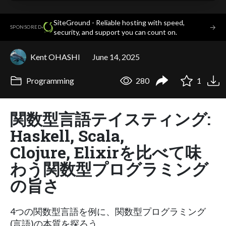
SiteGround - Reliable hosting with speed,
·
→
SPONSORED
security, and support you can count on.
Kent OHASHI
June 14, 2025
Programming
280
1
関数型言語テイスティング:
Haskell, Scala,
Clojure, Elixirを比べて味
わう関数型プログラミング
の旨さ
4つの関数型言語を例に、関数型プログラミング
(言語)の本質を探ろう。