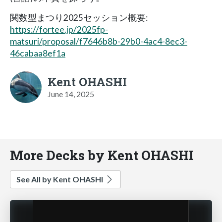
関数型まつり2025セッション概要:
https://fortee.jp/2025fp-
matsuri/proposal/f7646b8b-29b0-4ac4-8ec3-
46cabaa8ef1a
Kent OHASHI
June 14, 2025
More Decks by Kent OHASHI
See All by Kent OHASHI