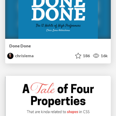
Done Done
chrislema
186
16k