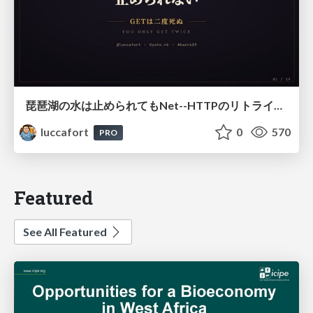
琵琶湖の水は止められてもNet--HTTPのリトライは止められない / You might be able to stop the water flow of Lake Biwa but you can't stop Net::HTTP retries
luccafort
0
570
PRO
Featured
See All Featured