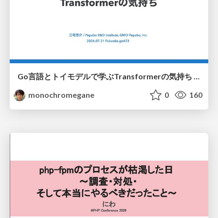
Go言語とトイモデルで学ぶTransformerの気持ち / fukuokago23-transformer
monochromegane
0
160