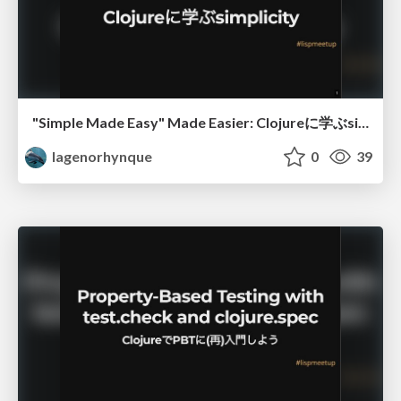
"Simple Made Easy" Made Easier: Clojureに学ぶsimplicity
lagenorhynque
0
39