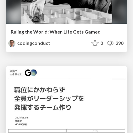
Ruling the World: When Life Gets Gamed
codingconduct
0
290