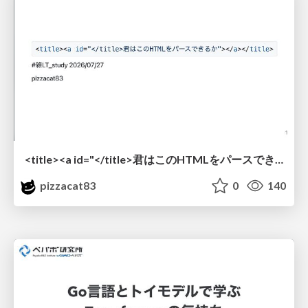
<title><a id="</title>君はこのHTMLをパースできるか"></a></title> #雑LT_study
pizzacat83
0
140