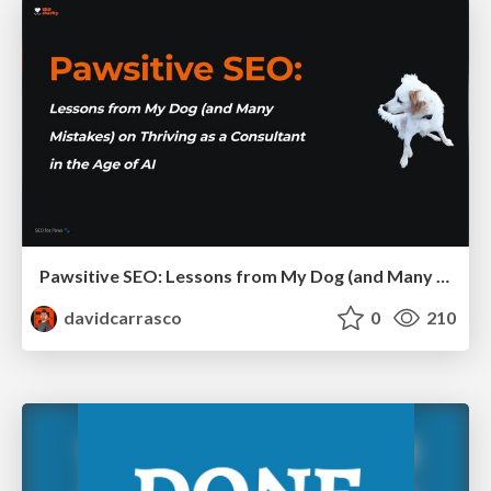
Pawsitive SEO: Lessons from My Dog (and Many Mistakes) on Thriving as a Consultant in the Age of AI
davidcarrasco
0
210