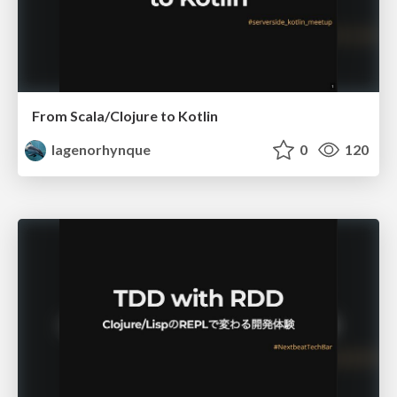
From Scala/Clojure to Kotlin
lagenorhynque
0
120