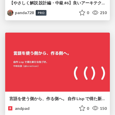
【やさしく解説 設計編・中級 #6】良いアーキテクチャとは ～ 一本の登り道の、行き先 ～
panda728
0
210
PRO
言語を使う側から、作る側へ。 自作 Lisp で得た新たな気づき。
andpad
0
150