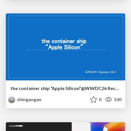
the container ship “Apple Silicon”@WWDC26 Recap -Japan-\(region).swift
shingangan
0
100