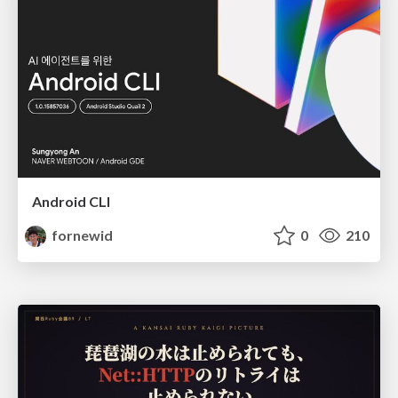
Android CLI
fornewid
0
210