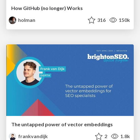
How GitHub (no longer) Works
holman
316
150k
The untapped power of vector embeddings
frankvandijk
2
1.8k