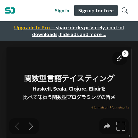
Sign in
Sign up for free
Upgrade to Pro
— share decks privately, control
downloads, hide ads and more …