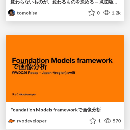
変わらないものが、変わるものを決める — 意図駆動開発 × イベントソーシング × イミュータブル | What Doesn't Change Decides What Can — IDD × Event Sourcing × Immutability
tomohisa
0
1.2k
Foundation Models frameworkで画像分析
ryodeveloper
1
570