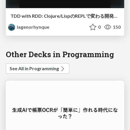
TDD with RDD: Clojure/LispのREPLで変わる開発体験
lagenorhynque
0
150
Other Decks in Programming
See All in Programming