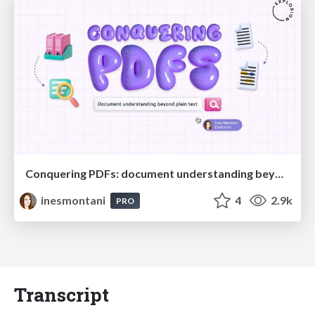
Conquering PDFs: document understanding beyond plain text
inesmontani
4
2.9k
PRO
Transcript