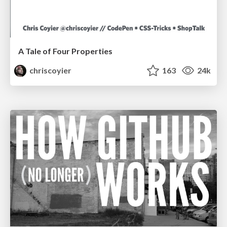
A Tale of Four Properties
chriscoyier
163
24k