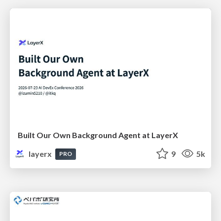
Built Our Own Background Agent at LayerX
layerx
9
5k
PRO