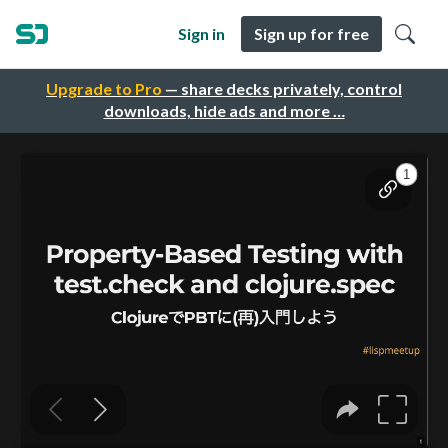
Sign in
Sign up for free
Upgrade to Pro
— share decks privately, control
downloads, hide ads and more …