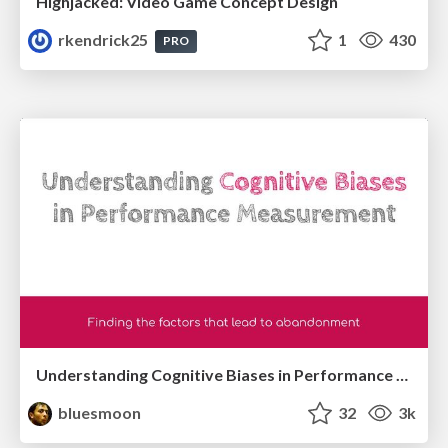
Highjacked: Video Game Concept Design
rkendrick25
1
430
PRO
Understanding Cognitive Biases in Performance Measurement
bluesmoon
32
3k