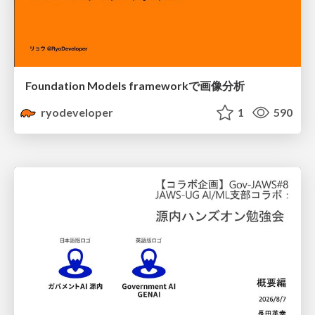
Foundation Models frameworkで画像分析
ryodeveloper
1
590