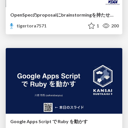
OpenSpecのproposalにbrainstormingを持たせてみた
tigertora7571
1
200
Google Apps Script で Ruby を動かす