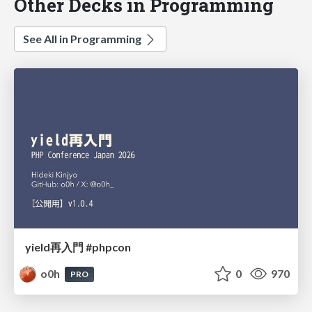
Other Decks in Programming
See All in Programming
yield再入門 #phpcon
o0h
0
970
PRO