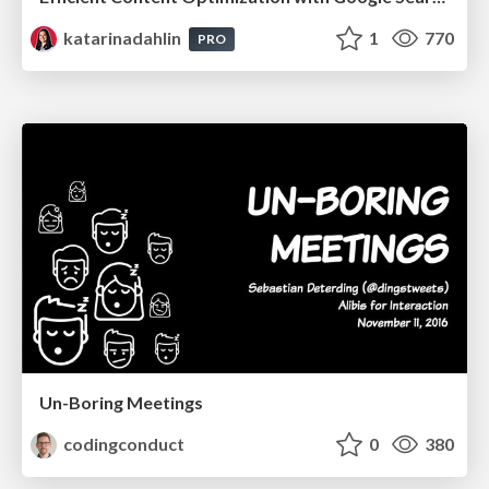
katarinadahlin
1
770
PRO
Un-Boring Meetings
codingconduct
0
380