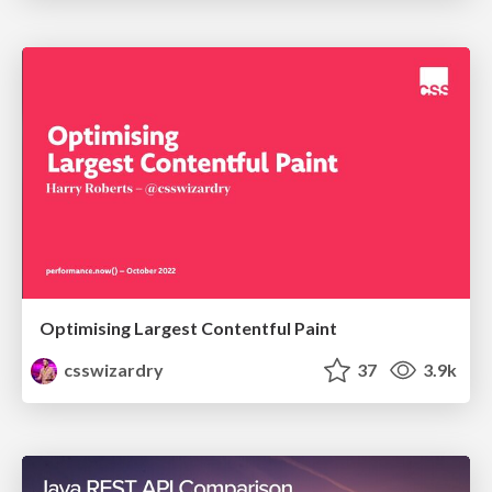
Optimising Largest Contentful Paint
csswizardry
37
3.9k