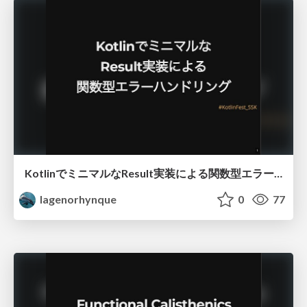
KotlinでミニマルなResult実装による関数型エラーハンドリング
lagenorhynque
0
77