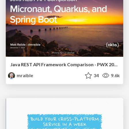
Java REST API Framework Comparison - PWX 2021
mraible
34
9.6k