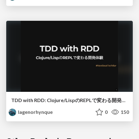
TDD with RDD: Clojure/LispのREPLで変わる開発体験
lagenorhynque
0
150