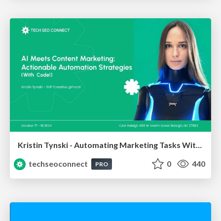
Kristin Tynski - Automating Marketing Tasks With AI
techseoconnect
0
440
PRO