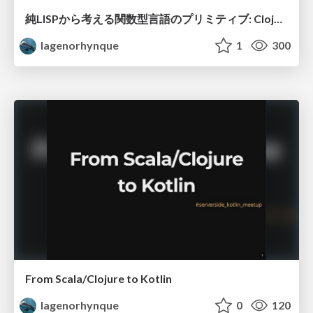
純LISPから考える関数型言語のプリミティブ: Clojure, Elixir, Haskell, Scala
lagenorhynque
1
300
From Scala/Clojure to Kotlin
lagenorhynque
0
120