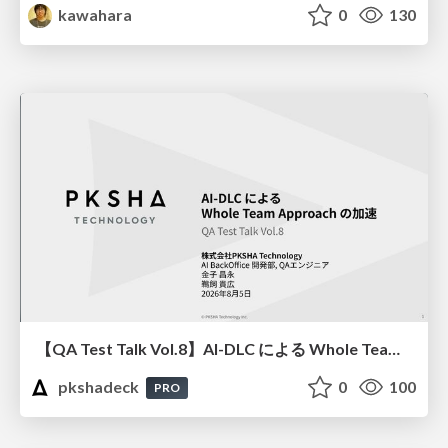
kawahara
0
130
【QA Test Talk Vol.8】AI-DLC による Whole Team Approach の加速
pkshadeck
0
100
PRO