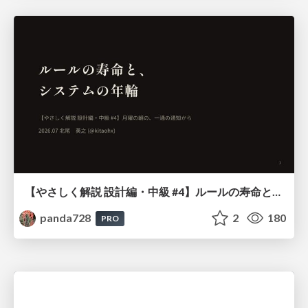
【やさしく解説 設計編・中級 #4】ルールの寿命と、システムの年輪
panda728
2
180
PRO