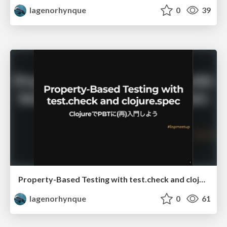
lagenorhynque
0
39
Property-Based Testing with test.check and clojure.spec
lagenorhynque
0
61