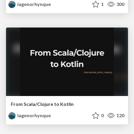
lagenorhynque
1
300
From Scala/Clojure to Kotlin
lagenorhynque
0
120