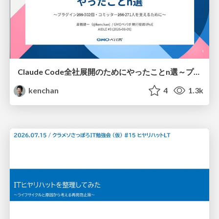
Claude Code全社展開のためにやったことn選～プラグイン302個・コミッター271人を支えるために～
kenchan
4
1.3k