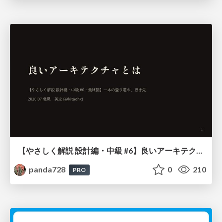
【やさしく解説 設計編・中級 #6】良いアーキテクチャとは ～ 一本の登り道の、行き先 ～
panda728
0
210
PRO