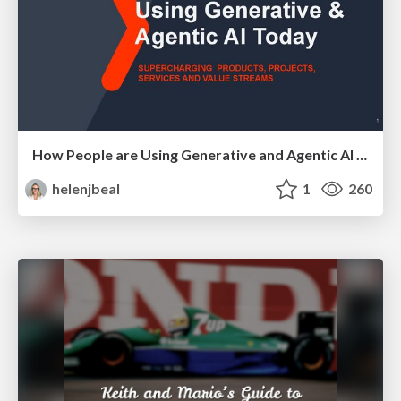
How People are Using Generative and Agentic AI to Supercharge Their Products, Projects, Services and Value Streams Today
helenjbeal
1
260