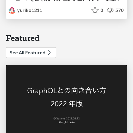
yuriko1211
0
570
Featured
See All Featured