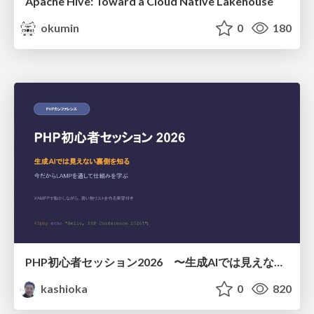
Apache Hive: Toward a Cloud Native Lakehouse
okumin
0
180
PHP初心者セッション2026 〜生成AIでは見えない裏側を知る：今だからLAMPを通して仕組みを学ぶ〜
kashioka
0
820