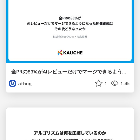
全PRの83%がAIレビューだけでマージできるようになった開発組織はその後どうなったか
athug
1
1.4k