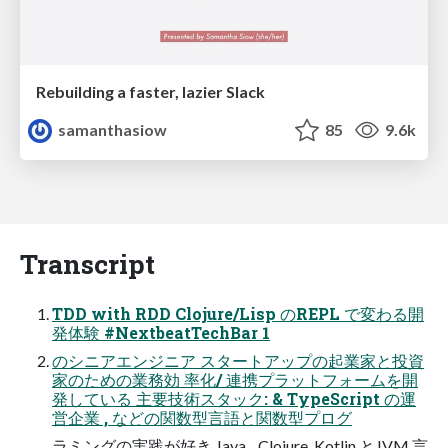
Rebuilding a faster, lazier Slack
samanthasiow
85
9.6k
Transcript
TDD with RDD Clojure/Lisp のREPL で変わる開
発体験 #NextbeatTechBar 1
のシニアエンジニア スタートアップの起業家と投資
家のための業務効 率化/ 連携プラットフォームを開
発している 主要技術スタック: & TypeScript の運
営企業 , などの関数型言語と関数型プログ
ラミングの実践が好き Java, , Clojure, Kotlin とJVM 言