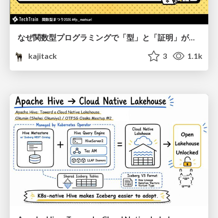
なぜ関数型プログラミングで「型」と「証明」が語られるのか #fp_matsuri
kajitack
3
1.1k