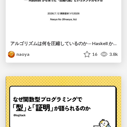
アルゴリズムは何を圧縮しているのか ─ Haskell から育った「圧縮代数」というメンタルモデル
naoya
16
3.8k