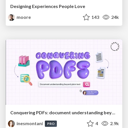
Designing Experiences People Love
moore
143
24k
Conquering PDFs: document understanding beyond plain text
inesmontani
4
2.9k
PRO