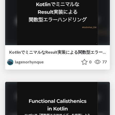
KotlinでミニマルなResult実装による関数型エラーハンドリング
lagenorhynque
0
77