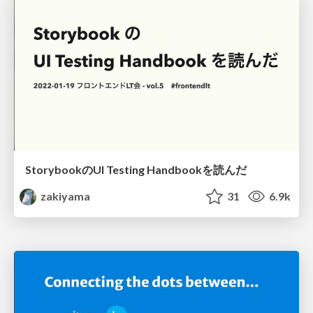
StorybookのUI Testing Handbookを読んだ
zakiyama
31
6.9k