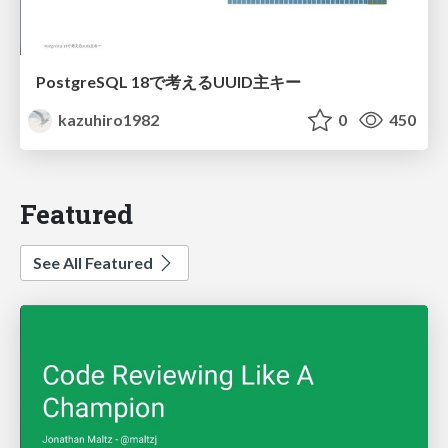
PostgreSQL 18で考えるUUID主キー
kazuhiro1982
0
450
Featured
See All Featured