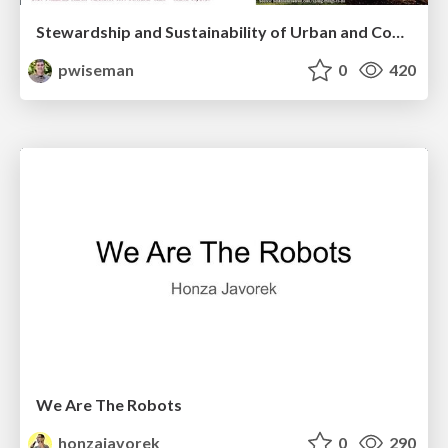
Stewardship and Sustainability of Urban and Community Forests
pwiseman
0
420
We Are The Robots
honzajavorek
0
290