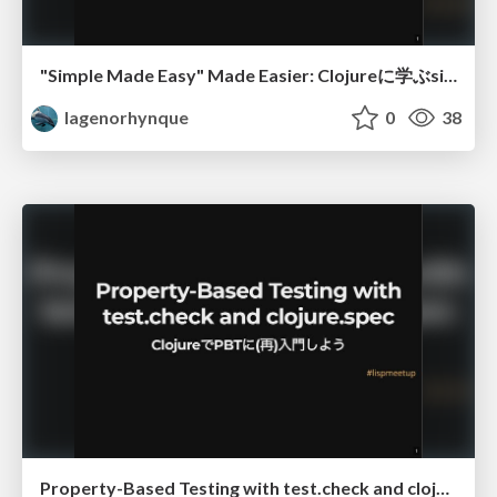
"Simple Made Easy" Made Easier: Clojureに学ぶsimplicity
lagenorhynque
0
38
Property-Based Testing with test.check and clojure.spec