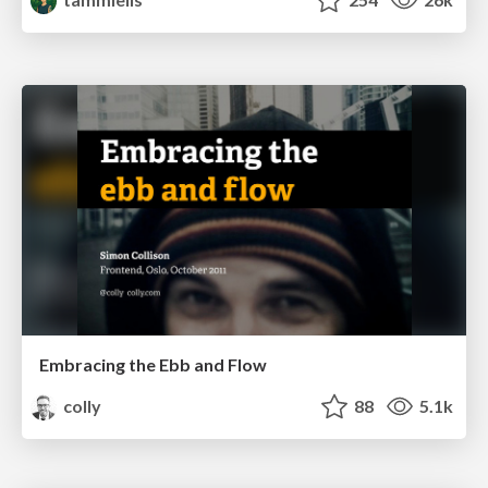
Embracing the Ebb and Flow
colly
88
5.1k