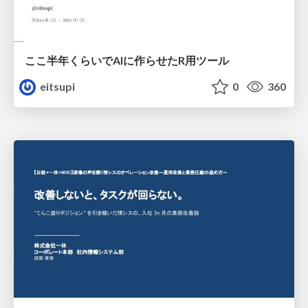
ここ半年くらいでAIに作らせたR用ツール
eitsupi
0
360