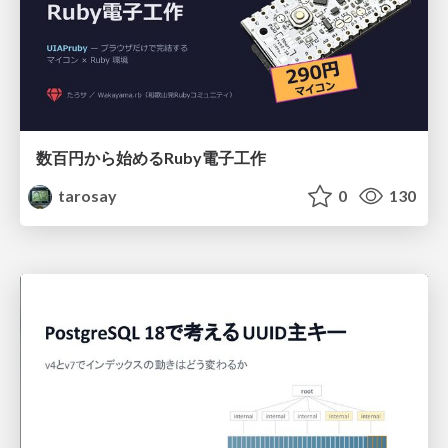
数百円から始めるRuby電子工作
tarosay
0
130