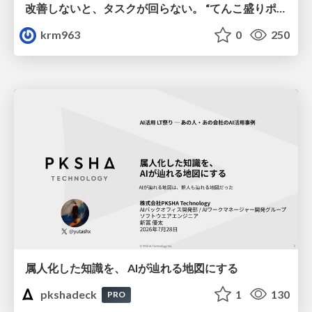
改善しないと、タスクが回らない。 “てんこ盛りポジション” を引き継いだ情シスの、入社3ヶ月の業務改善録
krm963
0
250
属人化した知識を、 AIが辿れる地図にする
pkshadeck
1
130
PRO