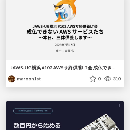
JAWS-UG横浜 #102 AWSサ終供養LT会 成仏できない AWS サービスたち 〜本日、三体供養します〜
maroon1st
0
310