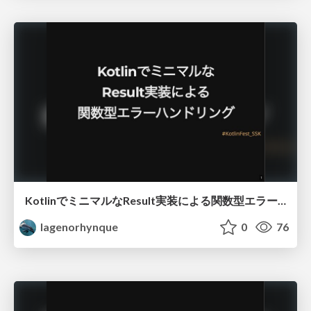
KotlinでミニマルなResult実装による関数型エラーハンドリング
lagenorhynque
0
76