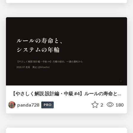
【やさしく解説 設計編・中級 #4】ルールの寿命と、システムの年輪
panda728
2
180
PRO