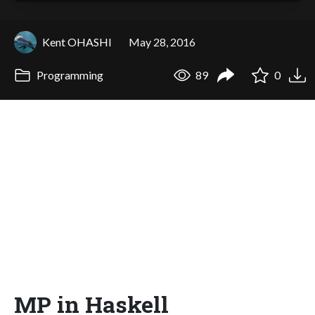
Kent OHASHI
May 28, 2016
Programming
89
0
MP in Haskell