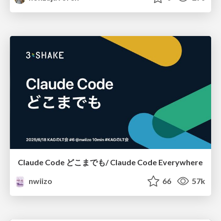
Claude Code どこまでも/ Claude Code Everywhere
nwiizo
66
57k