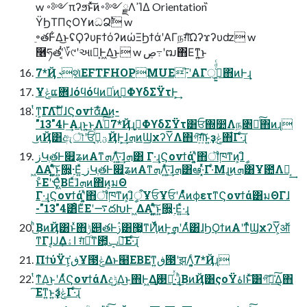
w ࠾༻πʔϧͱͯ͠ͷ࠾༻ྗΛߴΊΔ Orientation ̋
ΫϦΤΠςΟϒͷධՁ࣠ w
ֵ৽తͰ͋Δ͜ͱʢϘʔυϝϯόʔͷώΞϦϯάʹΑΓநग़ͨ͠Ωʔϫʔυʣ w
࿦ཧతʹ͔ͭ؆୯ʹઆ໌͕Ͱ͖Δ͜ͱ w ڝ߹ʹຒ΋Εͳ͍͜ͱ
7*Ҋ ˞શͯEFTFHOPMUE͞·ʹΑΓ੍࡞͍͍ͨͩͨ΋ͷͰ͢ɻ
Ұݟແؔ܎ɺόϥόϥͷೋͭͷࠇ͍ΦϒδΣΫτͰ͕͢
ͭͳ͕ΓΛࣔࠦ͠ɺϚονϯάͤ͞Δͷ͕-
"13"4Ͱ͢Αɻͱ͍͏͜ͱΛࣔͨ͠7*Ҋɻࠇ͍ΦϒδΣΫτ͸ਓ΍෺Λந৅Խͨ͠΋ͷɻ
͜ͷҊ͸ඇৗʹਓؾ͕ߴ͔ͬͨҊͰ͕͢ɺܗͷϢχʔΫ͞Λ΋͏গ͠ग़͍ͨ͠ͱ͍͏ҙݟ΋͋Γ·ͨ͠ɻ
زԿֶతͰ௏ʑͷΑ͏ͳܗΛ͍ͯ͠·͕͢ɺܗ͸ Γ·͢ɻϚονϯάʹ͓͍ͯ΋ॏཁͳͷ͕ɺީิ
͖ΔΑ͏ʹ͍͖͍ͯͨ͠ͱ͍͏૝ؚ͍͕·Ε͍ͯ زԿֶతͰ௏ʑͷΑ͏ͳܗΛ͍ͯ͠·͕͢ɺܗ͸ఆ·͓ͬͯΓ·ͤΜɻ͜ͷܗ͸Ұ఺Λಈ͔͢
ͱͦΕʹҾ͖ͣΒΕͯɺܗͦͷ΋ͷ͕มΘ
Γ·͢ɻϚονϯάʹ͓͍ͯ΋ॏཁͳͷ͕ɺީิऀҰਓҰਓʹΑͬͯͦͷϕετͳϚονϯά͸มΘΓɺ
-"13"4͸ͦΕͧΕʹ࠷దԽͰ ͖ΔΑ͏ʹ͍͖͍ͯͨ͠ͱ͍͏૝ؚ͍͕·Ε͍ͯ·͢ɻ
ͪ͜ΒͷҊ͸ͱͯ΋ݱ୅తͰࢲ͸޷͖ͳҊͩͬͨͷͰ͕͢ܗʹΑͬͯ͸ɺϦϘϯͷΑ͏ʹͳͬͯϢχʔΫ͕͞ऑ͘
ͳΓɺ͔ͿΔاۀ͕ ग़ͯདྷͦ͏ͳ఺͕ݒ೦͞Ε·ͨ͠ɻ
ΠϯύΫτ͕ڧ͘Ұ౓ݟΔͱ๨ΕΒΕͳ͍ڧ౓ʹझΛ͓͍ͨ7*Ҋɻ
ͭͳ͛Δ͜ͱʹΑͬͯϚονϯάΛදݱ͢Δ͜ͱ΋Ͱ͖Δ࢓ֻ͚͕ೖ͍ͬͯ·͢ɻͪ͜ΒͷҊ͸ςοΫاۀͱͯ͠͸গ͠༏͗͢͠Δ͔΋
͠Εͳ͍ͱ͍͏ҙݟ͕͋Γ·ͨ͠ɻ