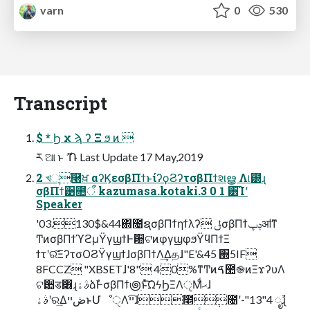
varn
0
530
Transcript
$ * Ϧ χ ϡ ʔ Ξ ϧ ͷ 
ཪ ଆ ͱ ޮ Ռ Last Update 17 May,2019
2 খ୍࿨ਖ਼ αʔϏεσβΠϯͱίʔϙϨʔτσβΠϯશൠ Λ୲౰ɻ
σβΠϯ੹೚ऀ kazumasa.kotaki.3 0 1 ͸͡Ίʹ
Speaker
'03.130$&44΍೔ຊσβΠϯηϯλʔ ݪσβΠϯݚڀॴͳ
ͲͷσβΠϯϓϩμΫγϣϯͰ਺ଟ͘ͷφγϣφϧΫϥΠϯΞ
ϯτʹର͠ΞʔτσΟϨΫγϣϯɺσβΠϯΛ͢Δதɺ"E'&45 ΍5IF
8FCCZ "XBSETɺ'8" 40%ͳͲͷࠃ಺֎ͷΞϫʔυΛ
ଟ਺ड৆ɻࣄۀձࣾͰσβΠϯ౷ׅͱͯ͠ΩϟϦΞΛੵΜͩޙɺ
ࣄۀʹର͢ΔڞײͱՄೳੑΛײ͡ɺ೥݄೔ʹ-"13"4 ೖࣾɻ