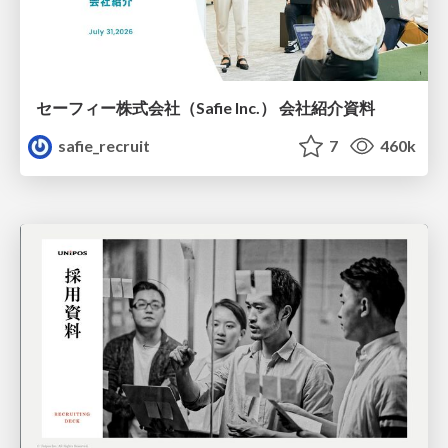
セーフィー株式会社（Safie Inc.） 会社紹介資料
safie_recruit
7
460k