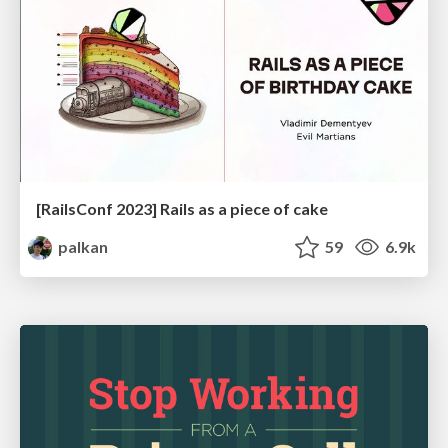
[RailsConf 2023] Rails as a piece of cake
palkan
59
6.9k