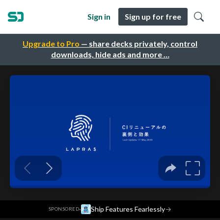
Sign in
Sign up for free
Upgrade to Pro
— share decks privately, control
downloads, hide ads and more …
·
Ship Features Fearlessly
→
SPONSORED