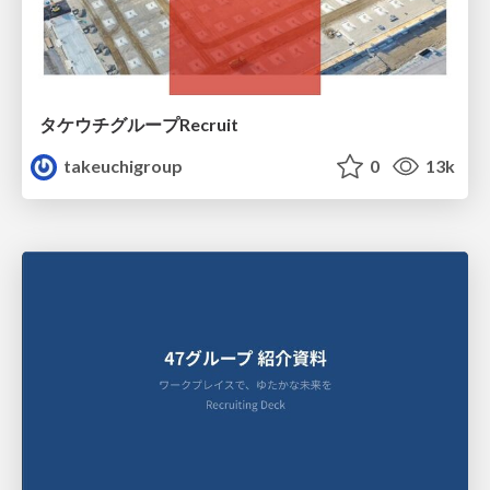
タケウチグループRecruit
takeuchigroup
0
13k