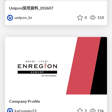
Unipos採用資料_202607
unipos_hr
0
150
Company Profile
katsuegu23
2
15k