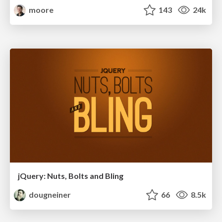
moore
143
24k
jQuery: Nuts, Bolts and Bling
dougneiner
66
8.5k