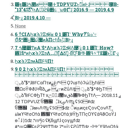
࣮͸ฐࣾ͸ɺࠓ೥ͷ݄೔·ͰTDPVUZͱ͍͏໊ࣾͩͬͨͷͰ͕͢ɺ ݄೔͔Β-
"13"4גࣜձࣾʹ໊લΛม͑ͯɺϩΰ΋େ͖͘มΘΓ·ͨ͠ɻ 2016.9 ― 2019.4.9
ͪ͜ΒͰ͢ɻ 2019.4.10 ―
None
6 ͳͥCIΛϦχϡʔΞϧͨ͠ͷ͔ʁ 0 1 ͸͡Ίʹ Why? ໊ࣾมߋʹ߹
Θͤͯ$*΋ݟ௚͢ઈ޷ͷλΠϛϯάͩͱߟ͔͑ͨΒͰ͢ɻ
7 ࠓ೔͸ͲͷΑ͏ʹ$*ΛϦχϡʔΞϧͨ͠ͷ͔Λ͓࿩͠͠·͢ɻ 0 1 ͸͡Ίʹ How?
΋͠ɺ$*ͷϦχϡʔΞϧΛݕ౼͞Ε͍ͯΔձࣾ͞·͕͍Βͬ͠Ό͍·ͨ͠Βগ͠Ͱ΋ࢀߟʹͳΕ͹ͱࢥ͓ͬͯΓ·͢ɻ
ϦχϡʔΞϧͷλΠϜϥΠϯ
9 0 2 ϦχϡʔΞϧͷλΠϜϥΠϯ  
   
੍࡞ձࣾʹ$*ɺ8FCαΠτͷڠྗґཔ ϘʔυϝϯόʔώΞϦϯά
ࣾ಺ΩοΫΦϑɺઆ໌ձ࣮ࢪ ڝ߹ͷϩΰΛऩू ੍࡞ձࣾʹ$*ΦϦΤϯ
੍࡞ձࣾʹ8FCΦϦΤϯ ४උظؒɺࣾ಺ษڧձ΍ࣾ֎ΦϦΤϯΛ࣮ࢪ 2018.11 ―
12 TDPVUZ ਓ޻஌ೳ͕ɺҳࡐΛ୳͠ग़͢ɻ ʢ50#ʣ
ਓ޻஌ೳ͕ɺఱ৬Λ୳͠ग़͢ɻ ʢ50$ʣ ੈͷதͷϛεϚονϚονΛͳ͘͢
اۀͷϒϥϯσΟϯά ঎඼ϒϥϯσΟϯά ֤छΫϦΤΠςΟϒʢάϥϑΟοΫɺ
ө૾ɺ )1ʣ .*ɾɾɾཧ೦ ʢϏδϣϯɺ ϛογϣϯʣ
#*ɾɾɾՁ஋ʢεϩʔΨϯͳͲʣ 7*ɾɾɾࢹ֮ ʢϩΰͳͲʣ ࠾༻ϒϥϯσΟϯά