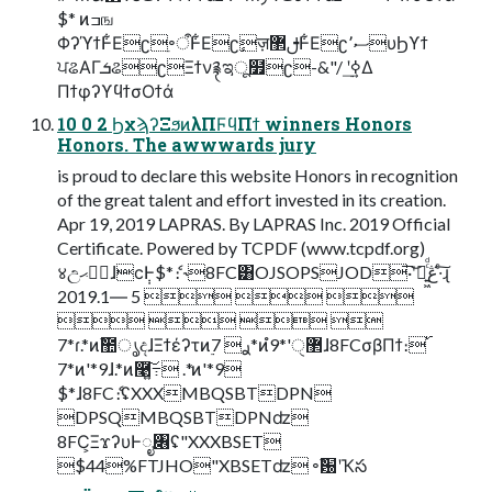
$* ͷߏங
ΦʔϓϯͰ͋Εʗֵ৽ऀͰ͋Εʗٕज़ࢦ޲Ͱ͋Εʗސ٬υϦϒϯ
ਪଌΑΓܭଌʗΞϯν࿑ಇू໿ʗ-&"/ ʹ࣮ߦ͢Δ
ΠϯφʔϒϥϯσΟϯά
10 0 2 ϦχϡʔΞϧͷλΠϜϥΠϯ winners Honors
Honors. The awwwards jury
is proud to declare this website Honors in recognition
of the great talent and effort invested in its creation.
Apr 19, 2019 LAPRAS. By LAPRAS Inc. 2019 Official
Certificate. Powered by TCPDF (www.tcpdf.org)
४උظؒޙɺϲ݄Ͱ$*ެ։ ˞8FC͸OJSOPSJOD͞·ʹ͝ڠྗ͍͖ͨͩ·ͨ͠ɻ
2019.1― 5   
   
7*ɾ.*ͷࣾ಺ൃදɺΞϯέʔτͷ࣮ࢪ 7*ͷํ޲ੑ'*9ɺ8FCσβΠϯ։࢝
7*ͷ'*9ɺ.*ͷ࿩͠߹͍ .*ͷ'*9
$*ɺ8FCެ։ʢXXXMBQSBTDPN
DPSQMBQSBTDPNʣ
8FC͕ΞϫʔυͰೖ৆ʢ"XXXBSET
$44%FTJHO"XBSETʣ ৽ࣾ԰ʹҠస