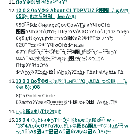
ΩοΫΦϑɺࣾ಺આ໌ձͷࢿྉͷҰ෦
12 0 3 ΩοΫΦϑ About CI TDPVUZ ਓ޻஌ೳ͕ɺҳࡐΛ୳͠ग़͢ɻ
ʢ50#ʣ ਓ޻஌ೳ͕ɺఱ৬Λ୳͠ग़͢ɻ
ʢ50$ʣ ੈͷதͷϛεϚονϚονΛͳ͘͢ اۀͷϒϥϯσΟϯά
঎඼ϒϥϯσΟϯά ֤छΫϦΤΠςΟϒʢάϥϑΟοΫɺ ө૾ɺ )1ʣ .*ɾɾɾཧ೦
ʢϏδϣϯɺ ϛογϣϯʣ #*ɾɾɾՁ஋ʢεϩʔΨϯͳͲʣ 7*ɾɾɾࢹ֮
ʢϩΰͳͲʣ ࠾༻ϒϥϯσΟϯά $* ͷߏங
ΦʔϓϯͰ͋Εʗֵ৽ऀͰ͋Εʗٕज़ࢦ޲Ͱ͋Εʗސ٬υϦϒϯ
ਪଌΑΓܭଌʗΞϯν࿑ಇू໿ʗ-&"/ ʹ࣮ߦ͢Δ
ΠϯφʔϒϥϯσΟϯά
$*ΛϦχϡʔΞϧ͢Δ͜ͱ͸ɺࠜװΛϦχϡʔΞϧ͢Δ͜ͱʹͳΔͷͰશͯΛݟ௚͢͜ͱʹͳΔ
13 0 3 ΩοΫΦϑ ˞্ͷཁૉ͕ԼͷཁૉʹӨڹΛ༩͑Δ ৴೦ɾՁ஋؍ ೳྗ
ߦಈ 8): )08
8)"5 Golden Circle
ΰʔϧσϯαʔΫϧͷઆ໌$*Ͱ͸৴೦ͱՁ஋؍Λ୳Δ͜ͱ͕ॏཁ
੍࡞ձࣾ΁ͷΦϦΤϯςʔγϣϯ
15 0 4 ੍࡞ձࣾͱͷΦϦΤϯͰѲͬͨ͜ͱ ̋ Ϗδωε্ͷ໨త w -
"13"4ΛϙδςΟϒͳαʔϏεɺձࣾͩͱଊ͑ͯ΋Β͑Δ཰Λ࠷େԽ͢Δ w
৽نʹ্ཱͪ͛Δ$޲͚ͷొ࿥཰Λ૿΍͠ɺαʔϏεՁ஋ΛߴΊΔ͜ͱ