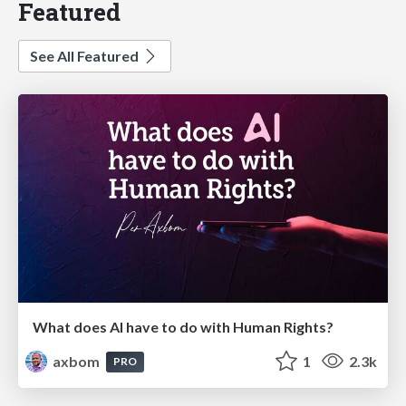
Featured
See All Featured
What does AI have to do with Human Rights?
axbom
1
2.3k
PRO