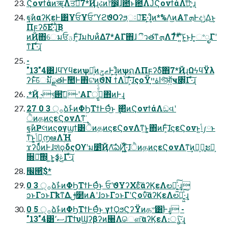
ϚονϯάͷॠؒΛਤࣔԽͨ͠7*Ҋɻઢͷ෦෼͕ɺ఺ͱ఺Λ݁ͿϚονϯάΛ͍ࣔͯ͠·͢ɻ
ฐࣾͷαʔϏεͰ͸ҰਓҰਓʹϓϩϑΟʔϧ͕ઃఆ͞Ε·͕͢ɺͦͷ*%Λ͜ͷΑ͏ͳܗͰදݱ͢Δ͜ͱ͕
Πϝʔδ͞Ε·ͨ͠ɻͪ͜Β
ͷҊ΋େมਓؾͰ͕ͨ͠ɺมԽͷ͋Δ7*ΑΓ΋ɺීวతͳܗΛ࣋ͬͨ7*ʹ͍ͨ͠ͱ͍͏͜ͱͰ͓ଂೖΓʹ
ͳΓ·ͨ͠ɻ
-
"13"4͸ɺϥϓϥεͷѱຐ͕ͦͷޠݯͰ͕͢ɺͦͷѱຐΛΠϝʔδͨ͠΋7*ҊɻΩϟϥΫλ
ʔͱͯ͠େมັྗతͰࣾ಺Ͱ΋ଟ͘ͷϑΝ ϯΛ֫ಘ͠·͕ͨ͠ɺςοΫاۀײ͕গ͠ऑ͍ҹ৅͕͋Γ·ͨ͠ɻ
.*Ҋ ˞খ઒࠼͞·ʹΑΓ੍࡞͍͍ͨͩͨ΋ͷͰ͢ɻ
27 0 3 ੍࡞ձࣾͱͷΦϦΤϯͰѲͬͨ͜ͱ ͢΂ͯͷϚονϯάΛඞવʹ
ੈͷதͷϛεϚονΛͳ͘͢
ฐࣾͷҎલͷϛογϣϯ͸ੈͷதͷϛεϚονΛͳ͘͢ͱ͍͏΋ͷͰ͕ͨ͠ɺϛεϚονͱ͍͏ݴ༿ͱ
ͳ͘͢ͱ͍͏ݴ༿͕൱ఆΛؚΉ
ϫʔυͩͬͨͷͰɺશͯϙδςΟϒʹม׵ͨ͠ҊΛ͝ఏҊ͍͖ͨͩ·͕ͨ͠ɺੈͷதͷϛεϚονΛͳ͘͢ͷํ͕ྑ͍ະདྷ͕
૝૾͠΍ ͍͢ͱ͍͏ҙݟ͕͋Γ·ͨ͠ɻ
׬੒ͨ͠$*
0 3 ੍࡞ձࣾͱͷΦϦΤϯͰѲͬͨ͜ͱ ਓʹϑΥʔΧεͨ͠αʔϏεΛల։͍͖ͯ͠·͢ɻ
ͻͱΓͻͱΓҟͳΔࢦ໲ͷΑ͏ʹɺͻͱΓͻͱΓʹϚονͨ͠αʔϏεΛల։͍͖ͯ͠·͢ɻ
0 5 ੍࡞ձࣾͱͷΦϦΤϯͰѲͬͨ͜ͱ γϯϘϧϚʔΫͷத৺͸ࣖͰ͢ɻ -
"13"4͸ސ٬ɺΤϯυϢʔβʔͷ੠Λ܏ௌ͠αʔϏεΛ։ൃ͠·͢ɻ