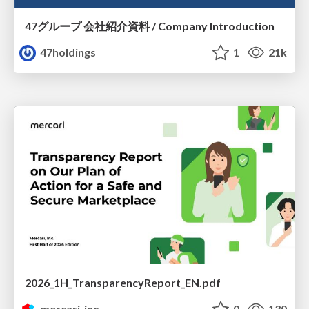
47グループ 会社紹介資料 / Company Introduction
47holdings
1
21k
2026_1H_TransparencyReport_EN.pdf
mercari_inc
0
130