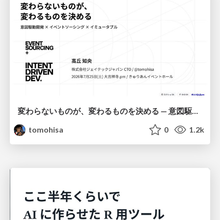
変わらないものが、変わるものを決める — 意図駆動開発 × イベントソーシング × イミュータブル | What Doesn't Change Decides What Can — IDD × Event Sourcing × Immutability
tomohisa
0
1.2k