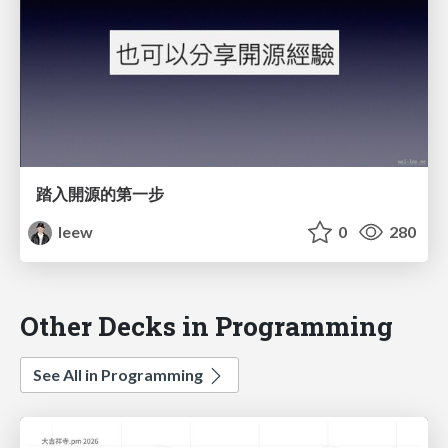
踏入開源的第一步
leew
0
280
Other Decks in Programming
See All in Programming