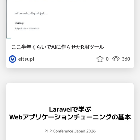
ここ半年くらいでAIに作らせたR用ツール
eitsupi
0
360