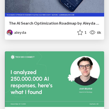
The AI Search Optimization Roadmap by Aleyda Solis
aleyda
1
6k