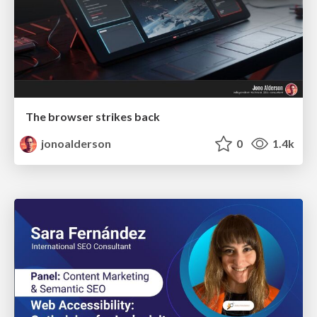
The browser strikes back
jonoalderson
0
1.4k