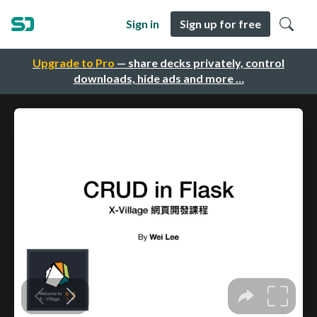
Sign in
Sign up for free
Upgrade to Pro
— share decks privately, control
downloads, hide ads and more …