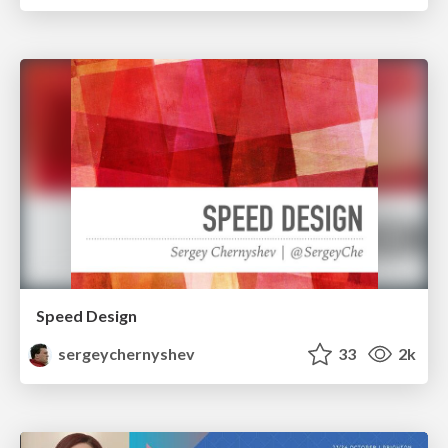
Speed Design
sergeychernyshev
33
2k