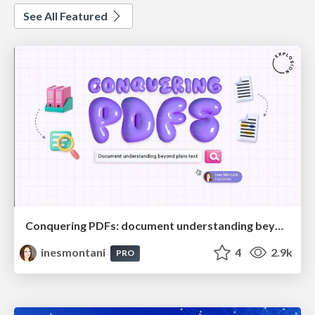
See All Featured
Conquering PDFs: document understanding beyond plain text
inesmontani
4
2.9k
PRO