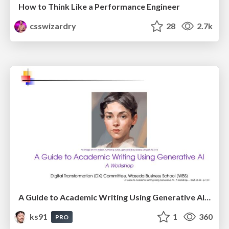
How to Think Like a Performance Engineer
csswizardry
28
2.7k
A Guide to Academic Writing Using Generative AI - A Workshop
ks91
1
360
PRO