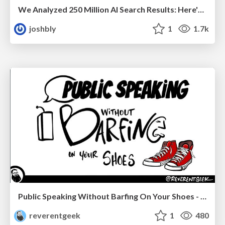
We Analyzed 250 Million AI Search Results: Here's What I Found
joshbly
1
1.7k
Public Speaking Without Barfing On Your Shoes - THAT 2023
reverentgeek
1
480