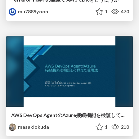
mu7889yoon
1
470
AWS DevOps AgentのAzure接続機能を検証して見えた活用法／Use Cases Verified for the AWS DevOps Agent's Azure Connectivity Feature
masakiokuda
1
210