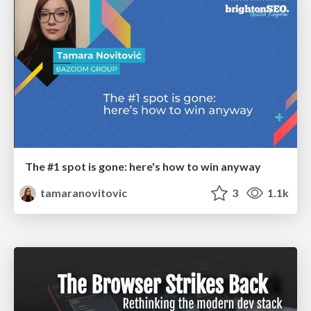
The #1 spot is gone: here's how to win anyway
tamaranovitovic
3
1.1k