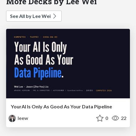
More Decks by Lee Wei
See All by Lee Wei
YourAl Is Only As Good As Your Data Pipeline
leew
0
22