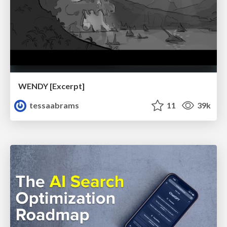
WENDY [Excerpt]
tessaabrams
11
39k