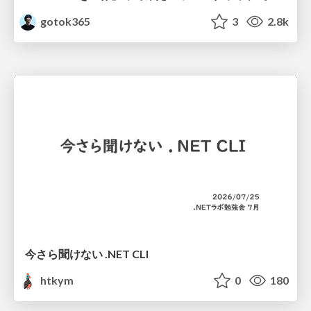
gotok365
3
2.8k
今さら聞けない .NET CLI
htkym
0
180