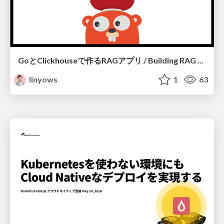
GoとClickhouseで作るRAGアプリ / Building RAG Application with Go and Clickhouse
linyows
1
63