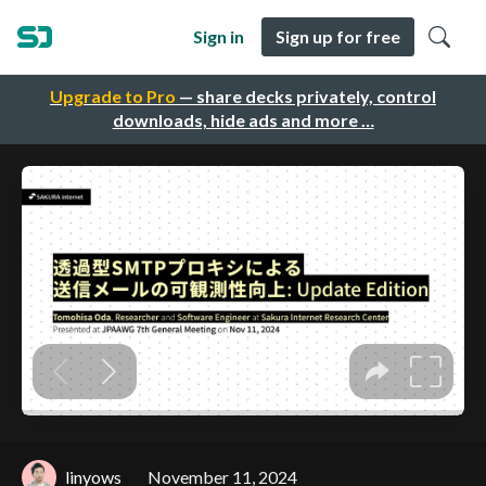
Sign in
Sign up for free
Upgrade to Pro
— share decks privately, control
downloads, hide ads and more …
linyows
November 11, 2024