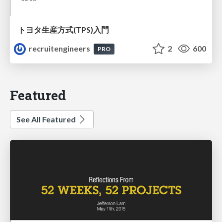
トヨタ⽣産⽅式(TPS)⼊⾨
recruitengineers
2
600
PRO
Featured
See All Featured