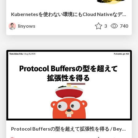
Kubernetesを使わない環境にもCloud Nativeなデプロイを実現する / Enabling Cloud Native deployments without the complexity of Kubernetes
linyows
3
740
Protocol Buffersの型を超えて拡張性を得る / Beyond Protocol Buffers Types Achieving Extensibility