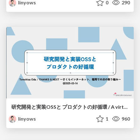
linyows
0
290
研究開発と実装OSSと プロダクトの好循環 / A virtuous cycle of research and development implementation OSS and products
linyows
1
960