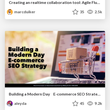
Creating an realtime collaboration tool: Agile Flush - .NET Oxford
marcduiker
35
2.5k
Building a Modern Day E-commerce SEO Strategy
aleyda
45
9.2k