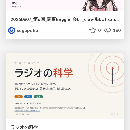
20260807_第6回_関東kaggler会LT_claw系bot xangiと始める、"寂しくない" kaggle
sugupoko
0
180
ラジオの科学