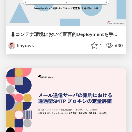
非コンテナ環境において宣言的Deploymentを手軽に実現する / Declarative deployment in non-container environments
linyows
1
630