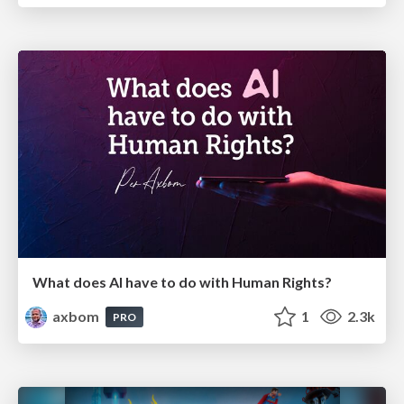
What does AI have to do with Human Rights?
axbom
1
2.3k
PRO