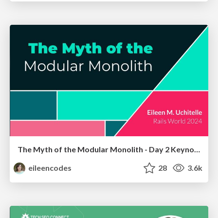
The Myth of the Modular Monolith - Day 2 Keynote - Rails World 2024
eileencodes
28
3.6k