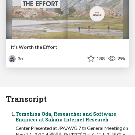
It's Worth the Effort
3n
188
29k
Transcript
Tomohisa Oda, Researcher and Software
Engineer at Sakura Internet Research
Center Presented at JPAAWG 7 th General Meeting on
Nov 1 1 , 2 0 2 4 透過型SMTPプロキシによる 送信メ