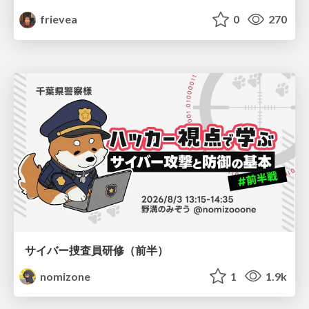
frievea
0
270
サイバー捜査員研修（前半）
nomizone
1
1.9k