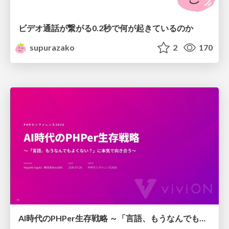
ビデオ通話が繋がる0.2秒で何が起きているのか
supurazako
2
170
AI時代のPHPer生存戦略 ～「言語、もうなんでもよくない？」に本気で向き合う～