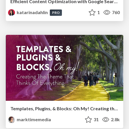
Efficient Content Optimization with Google Search Console & Apps Script
katarinadahlin
1
760
PRO
Templates, Plugins, & Blocks: Oh My! Creating the theme that thinks of everything
marktimemedia
31
2.8k