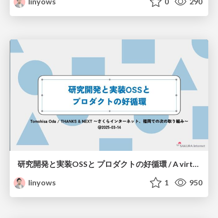
linyows
0
290
研究開発と実装OSSと プロダクトの好循環 / A virtuous cycle of research and development implementation OSS and products
linyows
1
950