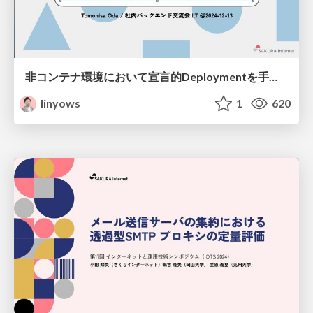
非コンテナ環境において宣言的Deploymentを手軽に実現する / Declarative deployment in non-container environments
linyows
1
620