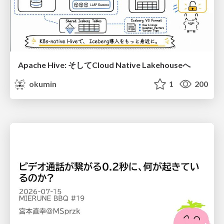
Apache Hive: そしてCloud Native Lakehouseへ
okumin
1
200