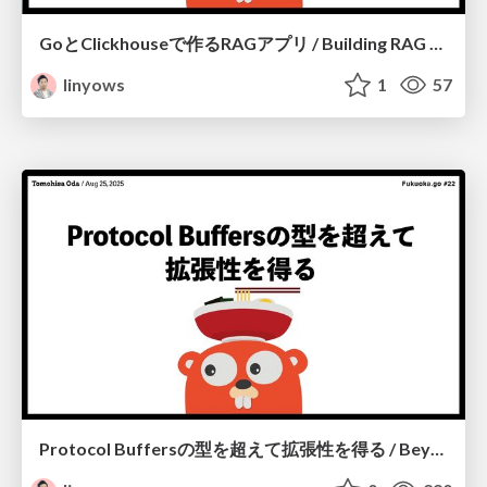
GoとClickhouseで作るRAGアプリ / Building RAG Application with Go and Clickhouse
linyows
1
57
Protocol Buffersの型を超えて拡張性を得る / Beyond Protocol Buffers Types Achieving Extensibility