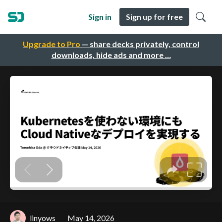
Sign in
Sign up for free
Upgrade to Pro
— share decks privately, control
downloads, hide ads and more …
linyows
May 14, 2026