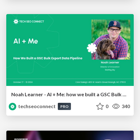
Noah Learner - AI + Me: how we built a GSC Bulk Export data pipeline
techseoconnect
0
340
PRO