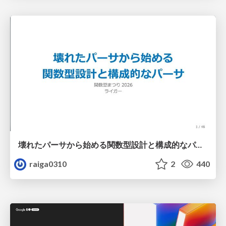
壊れたパーサから始める関数型設計と構成的なパーサ #fp_matsuri
raiga0310
2
440