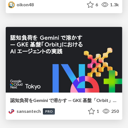
oikon48
6
1.3k
認知負荷をGemini で溶かす — GKE 基盤「Orbit」における AI エージェントの実践
sansantech
1
250
PRO