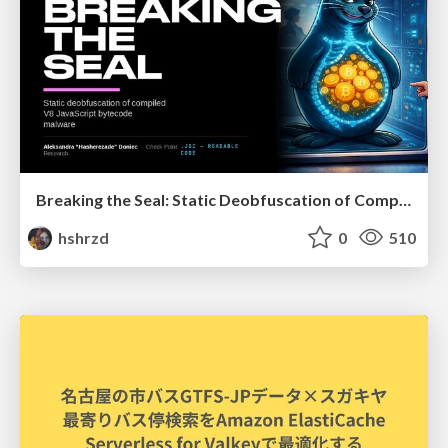
Breaking the Seal: Static Deobfuscation of Compiled V8 JavaScript Bytecode Malware
hshrzd
0
510