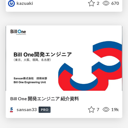
kazuaki
2
670
Bill One 開発エンジニア 紹介資料
sansan33
7
19k
PRO