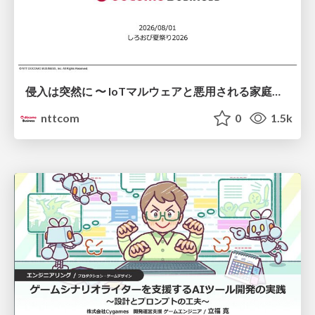
侵入は突然に 〜 IoTマルウェアと悪用される家庭の機器 ～ / When Intrusion Strikes: IoT Malware and the Abuse of Home Devices
nttcom
0
1.5k