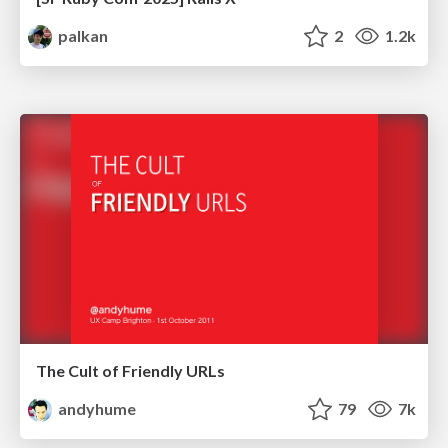
palkan
2
1.2k
The Cult of Friendly URLs
andyhume
79
7k