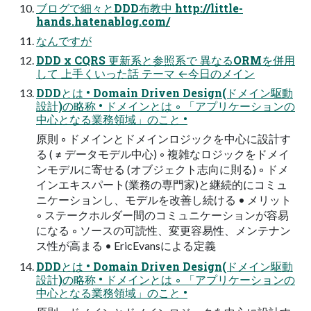
ブログで細々とDDD布教中 http://little-
hands.hatenablog.com/
なんですが
DDD x CQRS 更新系と参照系で 異なるORMを併用
して 上手くいった話 テーマ ←今日のメイン
DDDとは • Domain Driven Design(ドメイン駆動
設計)の略称 • ドメインとは ◦ 「アプリケーションの
中心となる業務領域」のこと •
原則 ◦ ドメインとドメインロジックを中心に設計す
る ( ≠ データモデル中心) ◦ 複雑なロジックをドメイ
ンモデルに寄せる (オブジェクト志向に則る) ◦ ドメ
インエキスパート(業務の専門家)と継続的にコミュ
ニケーションし、モデルを改善し続ける • メリット
◦ ステークホルダー間のコミュニケーションが容易
になる ◦ ソースの可読性、変更容易性、メンテナン
ス性が高まる • EricEvansによる定義
DDDとは • Domain Driven Design(ドメイン駆動
設計)の略称 • ドメインとは ◦ 「アプリケーションの
中心となる業務領域」のこと •