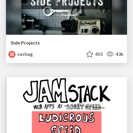
Side Projects
sachag
455
43k