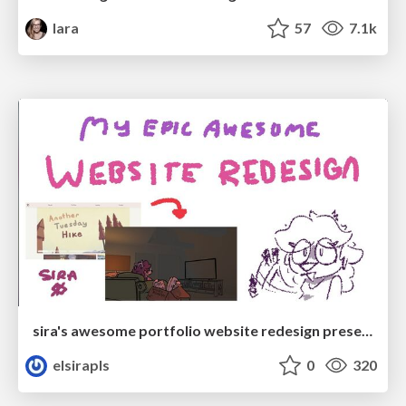
lara
57
7.1k
sira's awesome portfolio website redesign presentation
elsirapls
0
320