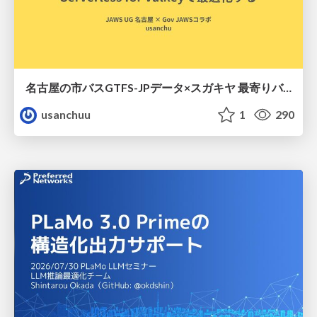
名古屋の市バスGTFS-JPデータ×スガキヤ 最寄りバス停検索をAmazon ElastiCache Serverless for Valkeyで最適化する
usanchuu
1
290