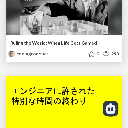
Ruling the World: When Life Gets Gamed
codingconduct
0
290