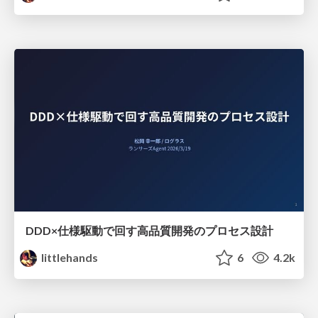
DDD×仕様駆動で回す高品質開発のプロセス設計
littlehands
6
4.2k