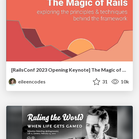
[RailsConf 2023 Opening Keynote] The Magic of Rails
eileencodes
31
10k