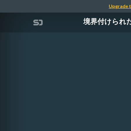
Upgrade t
境界付けられた