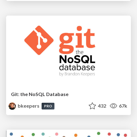
Git: the NoSQL Database
bkeepers
432
67k
PRO