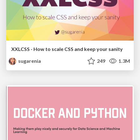
XXLCSS - How to scale CSS and keep your sanity
sugarenia
249
1.3M