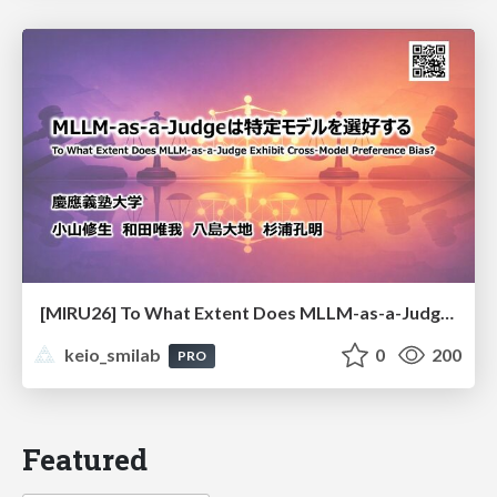
[MIRU26] To What Extent Does MLLM-as-a-Judge Exhibit Cross-Model Preference Bias?
keio_smilab
0
200
PRO
Featured