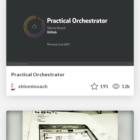
Practical Orchestrator
shlominoach
191
12k