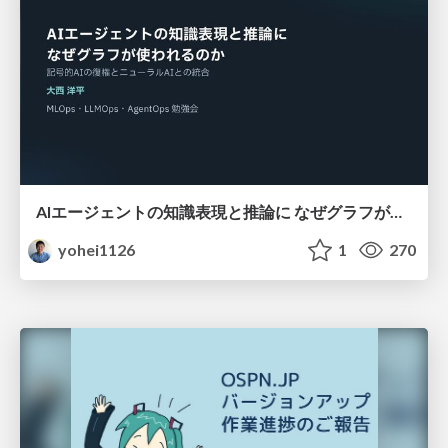
AIエージェントの知識表現と推論に なぜグラフが使われるのか - 記号的AIの復権とニューラルAIとの統合
yohei1126
1
270