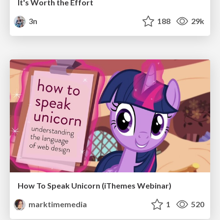
It's Worth the Effort
3n
188
29k
How To Speak Unicorn (iThemes Webinar)
marktimemedia
1
520