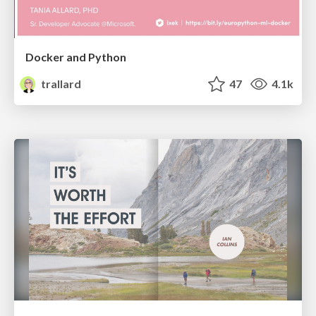
Docker and Python
trallard
47
4.1k