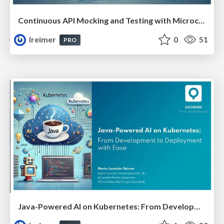
Continuous API Mocking and Testing with Microcks and Testkube #TestConEU25
lreimer
0
51
PRO
Java-Powered AI on Kubernetes: From Development to Deployment with Ease #JavaCro25