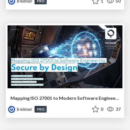
lreimer
1
50
PRO
Mapping ISO 27001 to Modern Software Engineering: Secure by Design #JavaCro25
lreimer
0
37
PRO