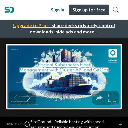
Sign in
Sign up for free
Upgrade to Pro
— share decks privately, control
downloads, hide ads and more …
SiteGround - Reliable hosting with speed,
·
→
SPONSORED
security, and support you can count on.