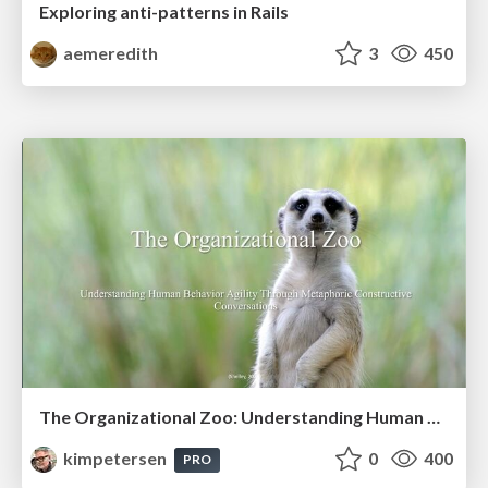
Exploring anti-patterns in Rails
aemeredith
3
450
The Organizational Zoo: Understanding Human Behavior Agility Through Metaphoric Constructive Conversations (based on the works of Arthur Shelley, Ph.D)
kimpetersen
0
400
PRO