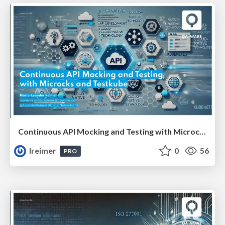
Continuous API Mocking and Testing with Microcks and Testkube #apidays
lreimer
0
56
PRO