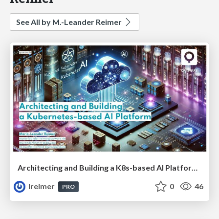
See All by M.-Leander Reimer
Architecting and Building a K8s-based AI Platform #CNN
lreimer
0
46
PRO