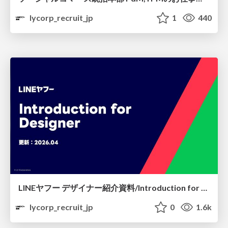
lycorp_recruit_jp
1
440
LINEヤフー デザイナー紹介資料/Introduction for Designer
lycorp_recruit_jp
0
1.6k