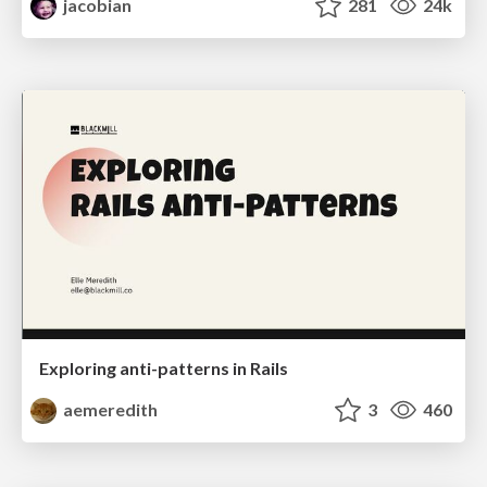
jacobian
281
24k
Exploring anti-patterns in Rails
aemeredith
3
460