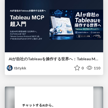
AIが自社のTableauを操作する世界へ：Tableau MCP超入門
tbtykk
0
110