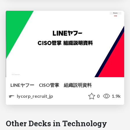
LINEヤフー CISO管掌 組織説明資料
lycorp_recruit_jp
0
1.9k
Other Decks in Technology