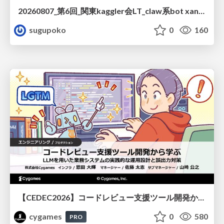
20260807_第6回_関東kaggler会LT_claw系bot xangiと始める、"寂しくない" kaggle
sugupoko
0
160
【CEDEC2026】コードレビュー支援ツール開発から学ぶ：LLMを用いた業務システムの実践的な運用設計と誤出力対策
cygames
0
580
PRO