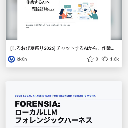
[しろおび夏祭り2026] チャットするAIから、作業するAIへ - 使われ方の変化と、その裏側で起きていること
kk0n
0
1.6k