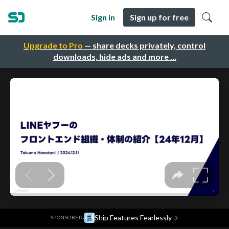
Sign in
Sign up for free
Upgrade to Pro
— share decks privately, control
downloads, hide ads and more …
·
Ship Features Fearlessly
→
SPONSORED