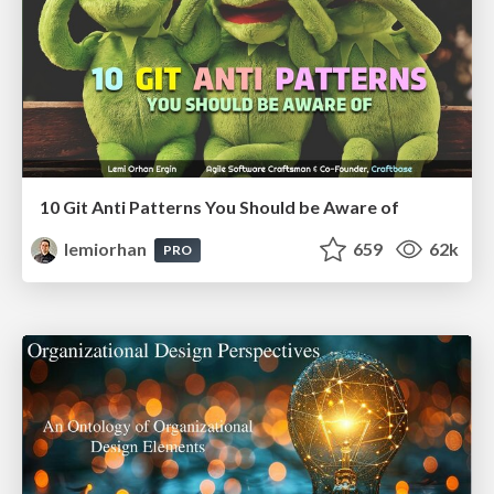
10 Git Anti Patterns You Should be Aware of
lemiorhan
659
62k
PRO