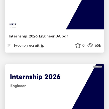
Internship_2026_Engineer_JA.pdf
lycorp_recruit_jp
0
65k