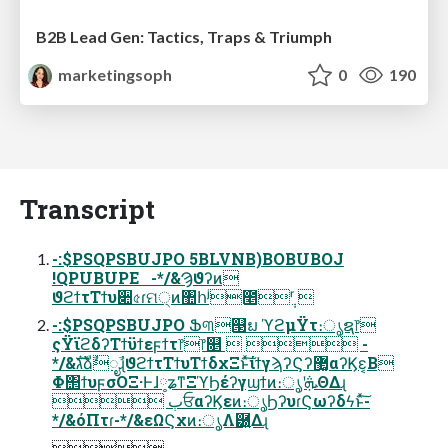
B2B Lead Gen: Tactics, Traps & Triumph
marketingsoph
0
190
Transcript
-:$PSQPSBUJPO 5BLVNB)BOBUBOJ
!QPUBUPE   -*/&Ϡϑʔͷ
ϑϩϯτΤϯυ૊৫ɾମ੍ͷ঺հʲ೥݄ʳ 
-:$PSQPSBUJPO Ֆ୩୓ຏ ϓϩμΫτ։ൃຊ෦
ςΫϊϩδʔΤϯϋϯεϝϯτ෦෦௕   -
*/&גࣜձࣾೖࣾɻϑϩϯτΤϯυΤϯδχΞͱͯ͠ίϯγϡʔϚʔ޲͚αʔϏε͔Β
Φ΢ϯυϝσΟΞ·Ͱɺ༷ʑͳΞϓϦέʔγϣϯͷ։ൃʹܞΘΔɻ
 ٻਓαʔϏεͷ։ൃϦʔυɾϚωʔδϟͱͯ͠-
*/&όΠτɾ-*/&εΩϚχͷ։ൃΛ཰͍Δɻ
