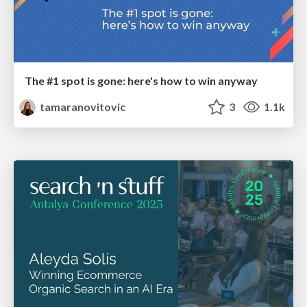
The #1 spot is gone: here's how to win anyway
tamaranovitovic
3
1.1k