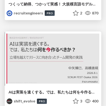
つくって納得、つかって実感！ 大規模言語モデルことはじめ ver2.0
recruitengineers
2
870
PRO
AIは実装を速くする。では、私たちは何を今作るべきか？－立場を越えてリリースに向き合ったチーム開発の実践 / 20260801 Hiromi Nakaya and Naoki Takahashi
shift_evolve
3
400
PRO