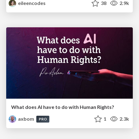
eileencodes
38
2.9k
What does AI have to do with Human Rights?
axbom
1
2.3k
PRO