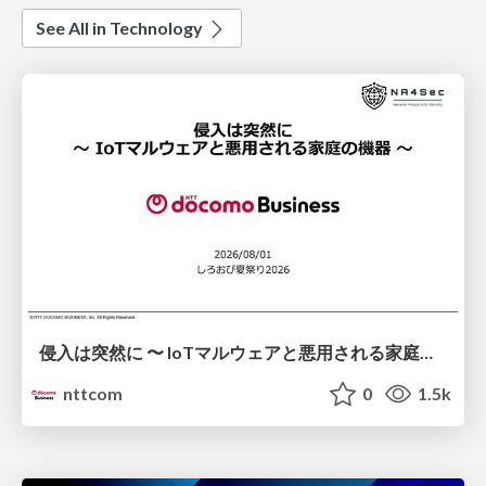
See All in Technology
侵入は突然に 〜 IoTマルウェアと悪用される家庭の機器 ～ / When Intrusion Strikes: IoT Malware and the Abuse of Home Devices
nttcom
0
1.5k