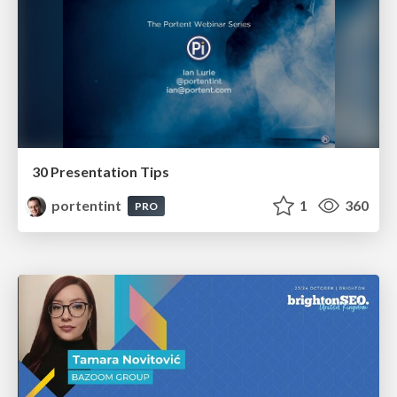
30 Presentation Tips
portentint
1
360
PRO