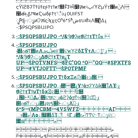
ςΫϊϩδʔΤϯϋϯεϝϯτ෦ͷ෦௕ͱͯ͠ɺઐ໳ٕज़ͷ୳ٻɾϓϩμΫτ΁ͷؐݩΛ
໨తͱ͢Δ෦ॺͷϚωδϝϯτʹैࣄɻ 0UIFST
ೖࣾҎདྷ-:ൃͷٕज़ίϛϡχςΟʰ6*5ʱڞಉओ࠵Λ຿Ί͍ͯΔɻ
-:$PSQPSBUJPO
-:$PSQPSBUJPO -*/&ϠϑʔͷϑϩϯτΤϯυͬͯʁ 
-:$PSQPSBUJPO
˞୅දతͳ΋ͷΛܝࡌɻͦͷଞʹ΋ଟ͘ͷϓϩδΣΫτΛ։ൃ͍ͯ͠·͢ ɻ  -
*/&Ϡϑʔ͕։ൃ͢ΔϑϩϯτΤϯυྖҬ
UP$POTVNFS8FC"QQ *O"QQ#SPXTFS
UP#VTJOFTT$POTPMF
-:$PSQPSBUJPO ΤϯδχΞͷಇ͖ํɾ૊৫ߏ੒ 
-:$PSQPSBUJPO  ˞೥݄࣌఺ɻҰ෦άϧʔϓձࣾͷ৘ใΛؚΈ·͢ɻ
ϑϩϯτΤϯυΤϯδχΞ૯਺ ਓ௒
ۀ຿Ͱར༻͢Δݴޠ΋ଟछଟ༷ɻάϩʔόϧͳબ୒ࢶ͕ଘࡏ͠·͢ɻ
୅දతͳ։ൃڌ఺ɻશࠃ֤஍Ͱ։ൃΛߦ͍ͬͯ·͢ɻ
6*5(MPCBM4VSWFZΑΓ
ෳ਺ݴޠΛѻ͏ۀ຿΋͋ΔͨΊॏෳ͋Γ ڌ఺ɾݴޠͳͲଟ༷ͳ։ൃମ੍
೔ຊޠ݅
  ӳޠ݅  
ؖࠃޠ݅   தࠃޠ݅