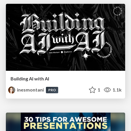
Building AI with AI
inesmontani
1
1.1k
PRO