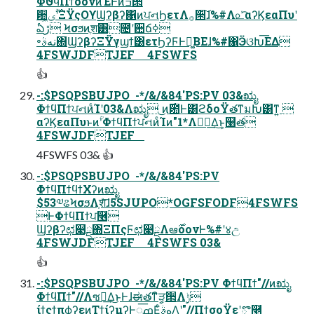
ΦϑϥΠϯόονͷΈͰͷߏ੒
਺࣌ؒى͖ʹΞΫςΟϒϢʔβʔ΁ͷਪનϦετΛ࡞੒͠ɺ%#Λ௨ͯ͡αʔϏεαΠυʹ
ఏڙ Ϟσϧͷֶश͸೔ʹ਺ճߦ͏
৽نهࣄ΍ϢʔβʔΞΫγϣϯ͸ετϦʔϜͰಧ͚ΒΕɺ%#΁ӬଓԽ͞ΕΔ
4FSWJDFTJEF 4FSWFS
👍
-:$PSQPSBUJPO  -*/&/&84'PS:PV 03&ಋೖ
ΦϯϥΠϯਪનͷͨΊʹ03&Λಋೖ ͜ͷ࣌఺Ͱ͸ϩδοΫతͳมԽ͸ͳ͍ 
αʔϏεαΠυͱͷؒʹΦϯϥΠϯਪનͷͨΊͷ"1*Λಋೖ͢Δ͜ͱ͕໨త
4FSWJDFTJEF
4FSWFS 03& 👍
-:$PSQPSBUJPO  -*/&/&84'PS:PV
ΦϯϥΠϯϥϯΧʔͷಋೖ
$53༧ଌϞσϧΛֶशͤ͞ɺ5SJUPO*OGFSFODF4FSWFS
ͰΦϯϥΠϯਪ࿦
Ϣʔβʔಛ௃ྔ΍ΞΠςϜಛ௃ྔΛఆ࣌όονͰ%#ʹ४උ
4FSWJDFTJEF 4FSWFS 03&
👍
-:$PSQPSBUJPO  -*/&/&84'PS:PV ΦϯϥΠϯ"//ͷಋೖ
ΦϯϥΠϯ"//Λซ༻͢Δ͜ͱͰɺಈతͳީิੜ੒Λ࣮ݱ
ίϯςϯπϕʔεͷΤϯίʔμʔͰೖߘ͞ΕͨهࣄΛ͙͢ʹ"//ΠϯσοΫεʹొ࿥