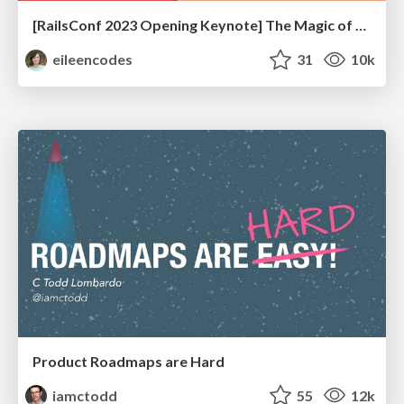
[RailsConf 2023 Opening Keynote] The Magic of Rails
eileencodes
31
10k
Product Roadmaps are Hard
iamctodd
55
12k