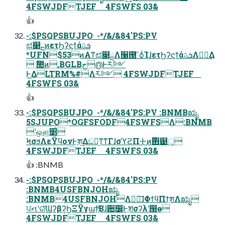
4FSWJDFTJEF 4FSWFS 03&
👍
-:$PSQPSBUJPO  -*/&/&84'PS:PV
ಛ௃ྔͷετϦʔϛϯάܭࢉ
*UFN$53ͷΑ͏ͳಛ௃ྔΛ઱౓ߴ͘ѻ͏ͨΊɺετϦʔϛϯάܭࢉΛಋೖ͢Δ
 ࣾ಺ͷ,BGLBج൫Ͱར༻
Ͱ͖ΔLTRM%#Λར༻ 4FSWJDFTJEF
4FSWFS 03&
👍
-:$PSQPSBUJPO  -*/&/&84'PS:PV :BNMBಋೖ
5SJUPO*OGFSFODF4FSWFSΛ:BNMB
ʹஔ͖׵͑
ϞσϧΛεΫϥονͰֶश͢Δඞཁ͕ͳ͘ͳΓɺσϓϩΠ·Ͱͷ࣌ؒ΋୹ॖ
4FSWJDFTJEF 4FSWFS 03&
👍 :BNMB
-:$PSQPSBUJPO  -*/&/&84'PS:PV
:BNMB4USFBNJOHಋೖ
:BNMB4USFBNJOHΛಋೖ͠ɺΦϯϥΠϯֶशΛಋೖ
ਪનʹରͯ͠Ϣʔβʔ͕ϦΞΫγϣϯ͔ͯ͠Βɺ਺෼Ͱֶशσʔλʹ൓ө
4FSWJDFTJEF 4FSWFS 03&