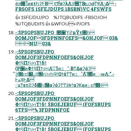
ϕϧ৘ใͷετϦʔϜ͔Β ਵֶ࣌शσʔλΛੜ੒͠ͳ͕ΒܧଓతͳֶशΛ࣮ݱ͢Δ -
FBSOFS 1SFEJDUPS 1BSBN)VC 4FSWFS
👍 1SFEJDUJPO %JTQBUDIFS -FBSOJOH
%JTQBUDIFS 👍 &WFOU+PJOFS
-:$PSQPSBUJPO  ಺੡ϓϩμΫτ঺հ
0OMJOF3FDPNNFOEFS&OHJOF 03&
NU03&
-:$PSQPSBUJPO 
0OMJOF3FDPNNFOEFS&OHJOF
ΦϯϥΠϯਪનΤϯδϯ
(P੡ͷΦϯϥΠϯਪનΛߦ͏ͨΊͷػೳ܈͔ΒͳΔαʔόʔ
ީิੜ੒ɾಛ௃ྔੜ੒ɾଟஈϦϥϯΩϯάͳͲͷػೳΛ࣋ͪɺ͢΂ͯͷઃఆΛ:".-
Ͱهड़Ͱ͖Δ
༷ʑͳετϨʔδ΍ਪ࿦αʔόʔͳͲɺ֎෦αʔϏεͷݺͼग़͠΋ߦ͏
-:$PSQPSBUJPO 
0OMJOF3FDPNNFOEFS&OHJOF
ΦϯϥΠϯਪનΤϯδϯ $BOEJEBUF (FOFSBUPS
6TFS*% 3FDPNNFOE
-:$PSQPSBUJPO 
0OMJOF3FDPNNFOEFS&OHJOF
ΦϯϥΠϯਪનΤϯδϯ $BOEJEBUF (FOFSBUPS