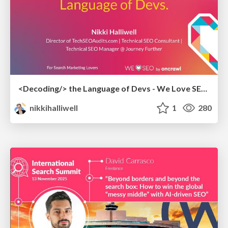
<Decoding/> the Language of Devs - We Love SEO 2024
nikkihalliwell
1
280