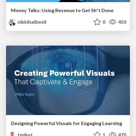
Money Talks: Using Revenue to Get Sh*t Done
nikkihalliwell
0
450
Designing Powerful Visuals for Engaging Learning
tmiket
1
470