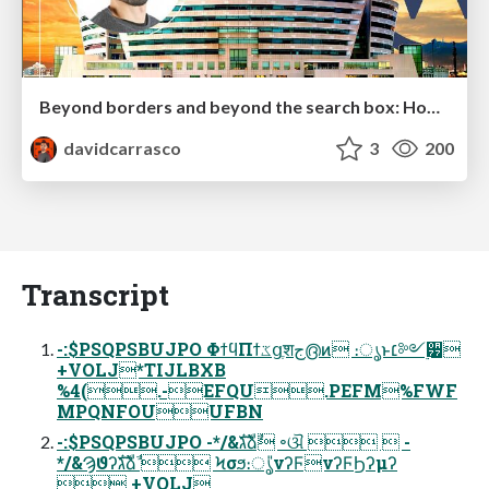
Beyond borders and beyond the search box: How to win the global "messy middle" with AI-driven SEO
davidcarrasco
3
200
Transcript
-:$PSQPSBUJPO ΦϯϥΠϯػցֶशج൫ͷ ։ൃͱ׆༻࣮੷
+VOLJ*TIJLBXB
%4(.-EFQU.PEFM%FWF
MPQNFOUUFBN
-:$PSQPSBUJPO -*/&גࣜձࣾ ৽ଔ   -
*/&Ϡϑʔגࣜձࣾ  Ϟσϧ։ൃ̎νʔϜνʔϜϦʔμʔ
 +VOLJ