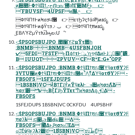
͜ͷ਺೥ؒͰΦϯϥΠϯ.-ج൫ߏஙʹ޲͚ͯऔΓ૊ΜͰ͖ͨ͜ͱ 👉
'FBUVSF4UPSFͷ੔උ 👉
ΦϯϥΠϯͰͷϞσϧਪ࿦ 👉 ετϦʔϛϯάॲཧͷಋೖ 👉
ΦϯϥΠϯͰͷϕΫτϧݕࡧ 👉 ΦϯϥΠϯֶशͷಋೖ
͜ΕΒΛϓϩμΫτԽ͠ɺԣల։Մೳʹ
-:$PSQPSBUJPO  ಺੡ϓϩμΫτ঺հ
:BNMB:BNMB4USFBNJOH
✔5FDI7FSTFͱ͍͏ΠϕϯτͰৄࡉʹղઆ͍ͯ͠ΔͷͰɺৄࡉ͕஌Γ͍ͨํ͸ͪ͜
Β IUUQTZPVUVCFR*E.:G+"QPP
-:$PSQPSBUJPO  :BNMB ΦϯϥΠϯֶशɾਪ࿦ϓϥοτϑΥʔϜ
3VTU੡ͷΦϯϥΠϯֶशɾΦϯϥΠϯਪ࿦ͷ྆ํΛ͜ͳͤΔϓϥοτϑΥʔϜ -
FBSOFS 1SFEJDUPS
1BSBN)VCͷ͔̏ͭΒͳΓɺҰͭͷΫϥελͰෳ਺ͷϞσϧΛ࣋ͯΔ
Ϟσϧʹ͸*%͕ৼΒΕ͓ͯΓɺϦΫΤετ࣌ʹͲͷϞσϧΛѻ͏͔ࢦఆ͢Δ -
FBSOFS
1SFEJDUPS 1BSBN)VC 0CKFDU 4UPSBHF
-:$PSQPSBUJPO  :BNMB ΦϯϥΠϯֶशɾਪ࿦ϓϥοτϑΥʔϜ
ֶशσʔλ ಛ௃ྔͱ໨తม਺ Λ-
FBSOFSʹ౤͛ΔͱɺϞσϧ͕ߋ৽͞ΕΔ
ߋ৽͞Εͨύϥϝʔλʔ͸ਵ࣌1BSBN)VCʹಉظ͞Ε͍ͯ͘