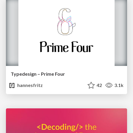
Typedesign – Prime Four
hannesfritz
42
3.1k