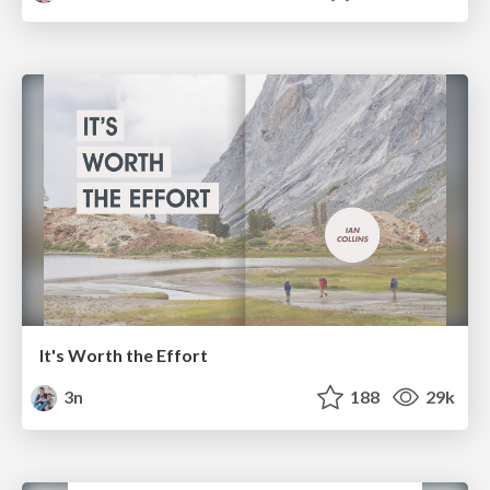
It's Worth the Effort
3n
188
29k