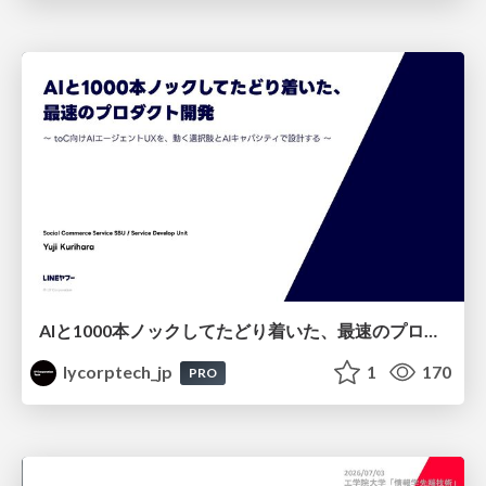
AIと1000本ノックしてたどり着いた、最速のプロダクト開発 ～toC向けAIエージェントUXを、動く選択肢とAIキャパシティで設計する～
lycorptech_jp
1
170
PRO