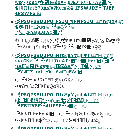
*/&/&84Ͱ͸ɺఆ࣌όονͰϢʔβʔ͝ͱͷਪનهࣄΛੜ੒͠ɺ
ΦϯϥΠϯετϨʔδΛ௨ͯ͡αʔϏεଆʹఏڙ͍ͯͨ͠ 4FSWJDFTJEF
4FSWFS 👍
-:$PSQPSBUJPO .FSJU %FNFSJU  ΠϯτϩμΫγϣϯ
ΦϑϥΠϯͰߦ͏ػցֶश 👍 ҆ఆੑ͕ߴ͍ 👍
େྔͷܭࢉϦιʔεΛѻ͍΍͍͢
👍 ࣮ݧΛճ͠΍͘͢࠶ݱੑ͕ߴ͍ 👎 ΦϑϥΠϯਪ࿦͸Ͱ͖Δ͜ͱʹݶք͕͋Δ 👎
σʔλɾίϯηϓτυϦϑτʹऑ͍ 👎 ߴස౓ͳ࣮ߦ͸ແବ͕ଟ͍
-:$PSQPSBUJPO  ΠϯτϩμΫγϣϯ ΦϯϥΠϯͰಈ͔͢ػցֶश
ଟ͘ͷαʔϏεʹ.-Λಋೖ͍ͯͬͨ݁͠ՌʮΑΓ৽઱ͳಛ௃ྔͰͷਪ࿦ʯ΍
ʮΑΓߴස౓ͳϞσϧֶशʯ͕ٻΊΒΕΔΑ͏ʹͳ͖ͬͯͨ ྫ͑͹ɺ 👉
ΫϥΠΞϯτͷίϯςΩετΛऔΓೖΕΔਪ࿦
👉 ίʔϧυελʔτͳΞΠςϜ͕ଟ͍αʔϏε 👉
τϨϯυ͕ߴස౓ʹҠΓมΘ͍ͬͯ͘αʔϏε
-:$PSQPSBUJPO  ΠϯτϩμΫγϣϯ ΦϯϥΠϯͰಈ͔͢ػցֶश
͜ͷ਺೥ؒͰΦϯϥΠϯ.-ج൫ߏஙʹ޲͚ͯऔΓ૊ΜͰ͖ͨ͜ͱ 👉
'FBUVSF4UPSFͷ੔උ 👉
ΦϯϥΠϯͰͷϞσϧਪ࿦ 👉 ετϦʔϛϯάॲཧͷಋೖ 👉
ΦϯϥΠϯͰͷϕΫτϧݕࡧ 👉 ΦϯϥΠϯֶशͷಋೖ
-:$PSQPSBUJPO  ΠϯτϩμΫγϣϯ ΦϯϥΠϯͰಈ͔͢ػցֶश