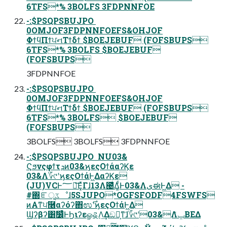
6TFS*% 3BOLFS 3FDPNNFOE
-:$PSQPSBUJPO 
0OMJOF3FDPNNFOEFS&OHJOF
ΦϯϥΠϯਪનΤϯδϯ $BOEJEBUF (FOFSBUPS
6TFS*% 3BOLFS $BOEJEBUF
(FOFSBUPS
3FDPNNFOE
-:$PSQPSBUJPO 
0OMJOF3FDPNNFOEFS&OHJOF
ΦϯϥΠϯਪનΤϯδϯ $BOEJEBUF (FOFSBUPS
6TFS*% 3BOLFS $BOEJEBUF
(FOFSBUPS
3BOLFS 3BOLFS 3FDPNNFOE
-:$PSQPSBUJPO  NU03&
Ϛϧνςφϯτܕͷ03&ϗεςΟϯάαʔϏε
03&Λ؆୯ʹϗεςΟϯάͰ͖ΔαʔϏε
(JU)VCͰ؅ཧ͞Ε͓ͯΓɺ13Λ౤͛Δ͚ͩͰ03&ΛىಈͰ͖Δ -
#΍ೝূػೳɺ5SJUPO*OGFSFODF4FSWFS
ͷΑ͏ͳਪ࿦αʔόʔ΋ಉ࣌ʹϗεςΟϯάͰ͖Δ
Ϣʔβʔ͸ࣗ෼ͨͪͰϦιʔεௐୡΛ͢Δඞཁ͕ͳ͘ɺ؆୯ʹ03&ΛݐͯΒΕΔ