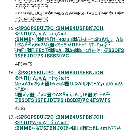
<>IUUQTBSYJWPSHBCT

<>IUUQTBSYJWPSHBCT

-:$PSQPSBUJPO  :BNMB4USFBNJOH
ΦϯϥΠϯֶशΛࢧԉ͢Δ֦ுίϯϙʔωϯτ
:BNMB͸ΦϯϥΠϯͰϞσϧͷਪ࿦Λͭͭ͠ɺཪͰ࠷దԽΛճ͢؀ڥΛఏ
ڙͯ͘͠ΕΔ͕ɺ ͦͷֶशσʔλࣗମ΋χΞϦΞϧλΠϜͰ༻ҙ͠ͳ͍ͱޮՌ͕ബ͍
·ͨɺֶश࣌ͱਪ࿦࣌ͰɺͦΕͧΕಠཱͯ͠ಛ௃ྔΛ࡞੒͢Δͷ΋େมͳ͜ͱ͕ଟ͍ -FBSOFS
1SFEJDUPS 1BSBN)VC
4FSWFS
-:$PSQPSBUJPO  :BNMB4USFBNJOH
ΦϯϥΠϯֶशΛࢧԉ͢Δ֦ுίϯϙʔωϯτ
ਪનͷΑ͏ͳαʔϏεͰ͸ɺϞσϧͷਪ࿦݁Ռʹର͢ΔϢʔβʔΞΫγϣϯ͕ਖ਼ղσʔλ
ͱͳΔ
ਪ࿦࣌ͷಛ௃ྔͱɺͦͷਪ࿦ʹର͢ΔΞΫγϣϯΛूΊΕ͹ɺֶश͕ߦ͑ͦ͏Ͱ͋Δ -
FBSOFS 1SFEJDUPS 1BSBN)VC 4FSWFS
👍 👍
-:$PSQPSBUJPO  :BNMB4USFBNJOH
ΦϯϥΠϯֶशΛࢧԉ͢Δ֦ுίϯϙʔωϯτ
:BNMB4USFBNJOH͸ɺਪ࿦࣌ͷಛ௃ྔͷετϦʔϜͱϥ