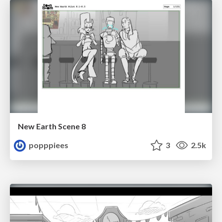
New Earth Scene 8
popppiees
3
2.5k