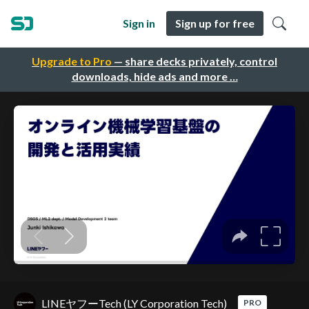
Sign in
Sign up for free
Upgrade to Pro
— share decks privately, control
downloads, hide ads and more …
LINEヤフーTech (LY Corporation Tech)
PRO