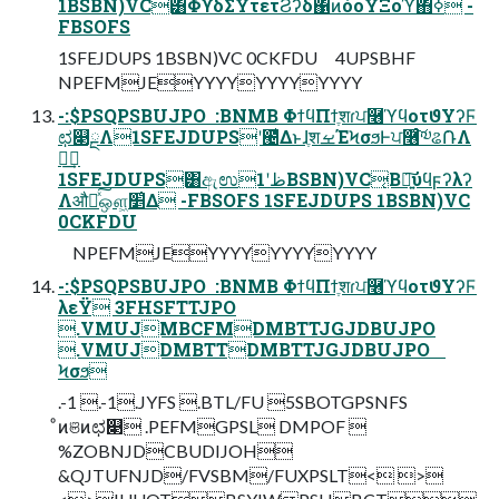
1BSBN)VC͸ΦϒδΣΫτετϨʔδ΁ͷόοΫΞοϓ΋ߦ͏ -
FBSOFS
1SFEJDUPS 1BSBN)VC 0CKFDU 4UPSBHF
NPEFMJEYYYYYYYYYYYY
-:$PSQPSBUJPO  :BNMB ΦϯϥΠϯֶशɾਪ࿦ϓϥοτϑΥʔϜ
ಛ௃ྔΛ1SFEJDUPSʹ౤͛ΔͱɺֶशࡁΈϞσϧͰਪ࿦ͨ͠༧ଌ݁ՌΛ
ฦ͢
1SFEJDUPS͸ඇಉظʹ1BSBN)VC͔Β৽͍͠ύϥϝʔλʔ
Λऔಘͯ͠ஔ͖׵͑Δ -FBSOFS 1SFEJDUPS 1BSBN)VC
0CKFDU
NPEFMJEYYYYYYYYYYYY
-:$PSQPSBUJPO  :BNMB ΦϯϥΠϯֶशɾਪ࿦ϓϥοτϑΥʔϜ
λεΫ 3FHSFTTJPO
.VMUJMBCFMDMBTTJGJDBUJPO
.VMUJDMBTTDMBTTJGJDBUJPO
Ϟσϧ
.-1 .-1.JYFS .BTL/FU 5SBOTGPSNFS
ͦͷଞͷಛ௃ .PEFMGPSL DMPOF 
%ZOBNJDCBUDIJOH
&QJTUFNJD/FVSBM/FUXPSLT< >