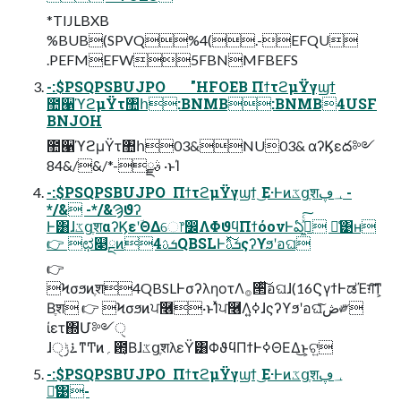
*TIJLBXB
%BUB(SPVQ%4(.-EFQU
.PEFMEFW5FBNMFBEFS
-:$PSQPSBUJPO       "HFOEB ΠϯτϩμΫγϣϯ
಺੡ϓϩμΫτ঺հ:BNMB:BNMB4USF
BNJOH
಺੡ϓϩμΫτ঺հ03&NU03& αʔϏεద༻
ࣄྫ-*/&/&84 ·ͱΊ
-:$PSQPSBUJPO  ΠϯτϩμΫγϣϯ ͜Ε·Ͱͷػցֶश؀ڥ -
*/& -*/&Ϡϑʔ
Ͱ͸ɺػցֶशαʔϏεʹؔΘΔେ෦෼ΛΦϑϥΠϯόονͰఏڙ͖ͯͨ͠ ྫ͑͹ʜ
👉 ಛ௃ྔͷܭࢉ4QBSLͰܭࢉͯ͠ςʔϒϧʹอଘ
👉
Ϟσϧͷֶश4QBSLͰσʔληοτΛ࡞੒ͯ͠อଘɺ(16ϚγϯͰಡΈग़͠ͳ͕
Βֶश 👉 Ϟσϧͷਪ࿦·ͱΊͯਪ࿦Λߦ͍ɺςʔϒϧʹอଘͯ͠ڞ༗
ίετ΍Մ༻ੑ
ɺ࠶ݱੑͳͲͷ؍఺͔ΒɺػցֶशλεΫ͸ΦϑϥΠϯͰߦΘΕΔ͜ͱ͕ଟ͍
-:$PSQPSBUJPO  ΠϯτϩμΫγϣϯ ͜Ε·Ͱͷػցֶश؀ڥ
ྫ͑͹-