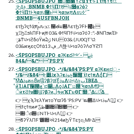
-:$PSQPSBUJPO  ঺հͨ͠಺੡ϓϩμΫτ·ͱΊ ίϯηϓτɾػೳ
ΦϯϥΠϯͰϞσϧਪ࿦ͱ ϞσϧͷֶशΛಉ࣌ʹߦ͏
:BNMB4USFBNJOH
ετϦʔϛϯάֶशࢧԉػߏ ໨తม਺ΛετϦʔϜͰ౉͚ͩ͢Ͱ
χΞϦΞϧλΠϜͰͷֶश 03& ΦϯϥΠϯਪનαʔόʔ :".-ϑΝΠϧͷΈͰ
༷ʑͳਪનϩδοΫͷఏڙ NU03& (JU0QTʹଇͬͨ
03&ͷϗεςΟϯά؀ڥ 13Λग़͚ͩ͢ͰਪનαʔόʔΛσϓϩΠ
-:$PSQPSBUJPO  αʔϏεద༻ࣄྫ -
*/&/&84'PS:PV
-:$PSQPSBUJPO  -*/&/&84'PS:PV αʔϏεͷಛੑ -
*/&/&84Ͱ͸ɺχϡʔεهࣄͱ͍͏઱౓͕ߴ͍ίϯςϯπΛѻ͓ͬͯΓɺ
ͨ͘͞Μ͋Δهࣄͷத͔Βͦͷ࣌Ϣʔβʔ͕ಡΈ͍ͨهࣄΛਪન͢Δ͜ͱ͕ٻΊΒΕΔ
ͦͷͨΊɺΑΓ઱౓ͷߴ͍ಛ௃ྔΛѻ͍ɺΑΓߴස౓ʹϞσϧΛֶशͤ͞ɺ
ੈؒͷτϨϯυ΍ϢʔβʔͷڵຯͷҠΓมΘΓʹ௥ै͢Δඞཁ͕͋Δ
👉 χϡʔελϒͷτοϓϖʔδ 'PS:PV ʹฒ΂ΔਪનهࣄΛฦ͢ 👉
ίϯςϯπͷ༗ޮظݶ͸਺࣌ؒʙ਺೔ 👉
਺ेd਺ඦNTͰਪનΛฦ͢ 👉
ϐʔΫλΠϜʹ͸਺ઍ214ͷϦΫΤετ͕ඈΜͰ͘Δ
-:$PSQPSBUJPO  -*/&/&84'PS:PV