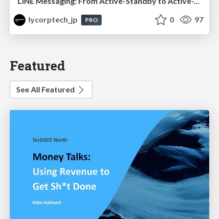
LINE Messaging: From Active-Standby to Active-Active Multi-DC Architecture
lycorptech_jp
0
97
PRO
Featured
See All Featured