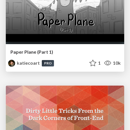
Paper Plane (Part 1)
katiecoart
1
10k
PRO