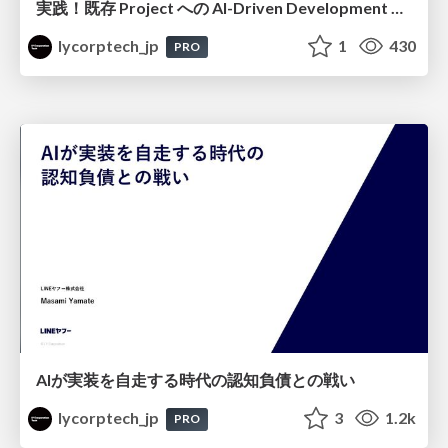
実践！既存 Project への AI-Driven Development 適用〜 一ヶ月で Project 唯一のフロントエンドエンジニアを作り出せ〜
lycorptech_jp
1
430
PRO
AIが実装を自走する時代の認知負債との戦い
lycorptech_jp
3
1.2k
PRO