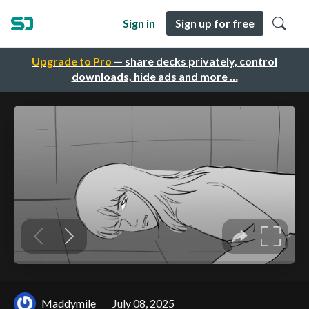
Sign in
Sign up for free
Upgrade to Pro
— share decks privately, control
downloads, hide ads and more …
Maddymile
July 08, 2025