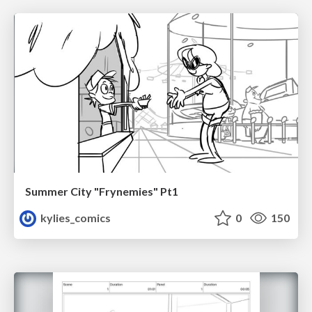
Summer City "Frynemies" Pt1
kylies_comics
0
150