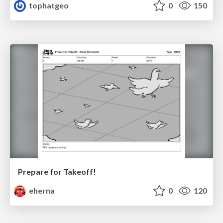
tophatgeo
0
150
Prepare for Takeoff!
eherna
0
120