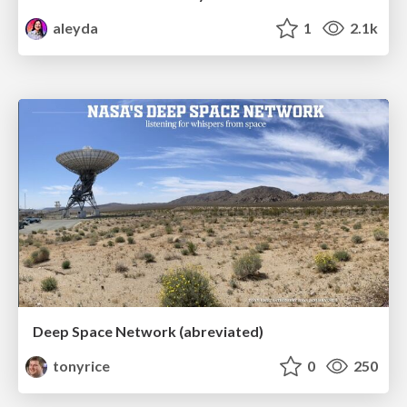
aleyda
1
2.1k
Deep Space Network (abreviated)
tonyrice
0
250