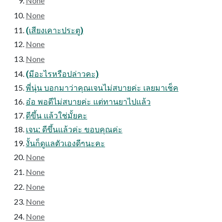
None
None
(เสียงเคาะประตู)
None
None
(มีอะไรหรือปล่าวคะ)
พี่นุ่น บอกมาว่าคุณเจนไม่สบายค่ะ เลยมาเช็ค
อ๋อ พอดีไม่สบายค่ะ แต่ทานยาไปแล้ว
ดีขึ้น แล้วใช่มั้ยคะ
เจน: ดีขึ้นแล้วค่ะ ขอบคุณค่ะ
งั้นก็ดูแลตัวเองดีๆนะคะ
None
None
None
None
None