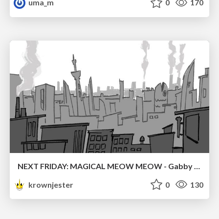
uma_m
0
170
NEXT FRIDAY: MAGICAL MEOW MEOW - Gabby VS. Salem
krownjester
0
130