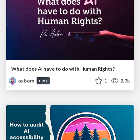
What does AI have to do with Human Rights?
axbom
1
2.3k
PRO