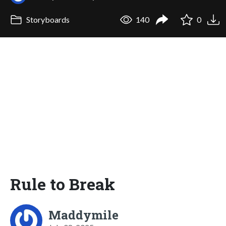
Storyboards
140
0
Rule to Break
Maddymile