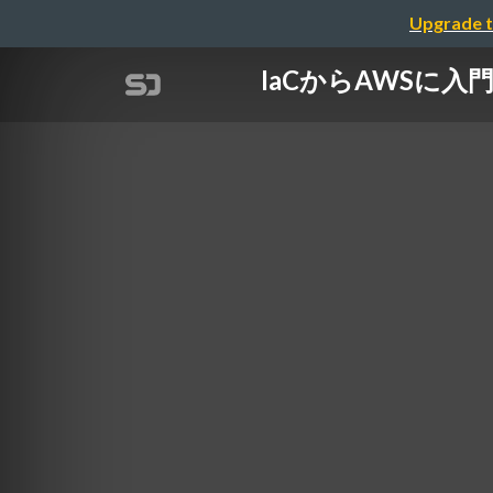
Upgrade t
IaCからAWSに入門