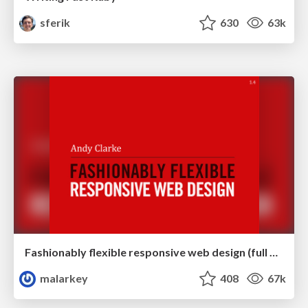
sferik
630
63k
Fashionably flexible responsive web design (full day workshop)
malarkey
408
67k