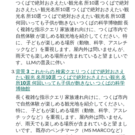
つくばで絶対おさえたい観光名 所10選 つくばで絶対
おさえたい 観光名所10選 つくばで絶対おさえたい観
光名 所10選 つくばで絶対おさえたい観光名 所10選
何回いっても子供が飽きない つくばの科学博物館 長
く複雑な指示クエリ 家族連れ向けに、つくば市内で
自然体験 が楽しめる観光地を紹介してください。特
に、 子どもが楽しめる場所（動物、科学、アスレチ
ックなど）を重視します。屋内外は問いません が、
雨天でも楽しめる場所が含まれていると望 ましいで
す。 LLMの普及に伴い
背景 3 これからの 検索クエリ つくばで絶対おさえ
たい観光 名所10選 つくばで絶対おさえたい観光 名
所10選 何回いっても子供が飽きない つくばの科学
博物館
長く複雑な指示クエリ 家族連れ向けに、つくば市内
で自然体験 が楽しめる観光地を紹介してください。
特に、 子どもが楽しめる場所（動物、科学、アスレ
チ ックなど）を重視します。屋内外は問いません
が、雨天でも楽しめる場所が含まれていると望 まし
いです。 既存のベンチマーク（MS MARCOなど）