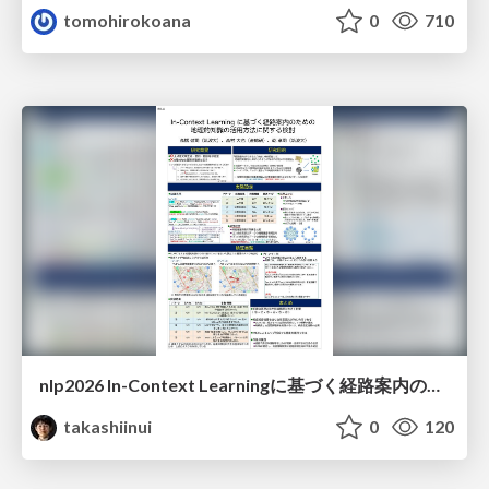
tomohirokoana
0
710
nlp2026 In-Context Learningに基づく経路案内のための地理的知識の活用方法に関する検討
takashiinui
0
120