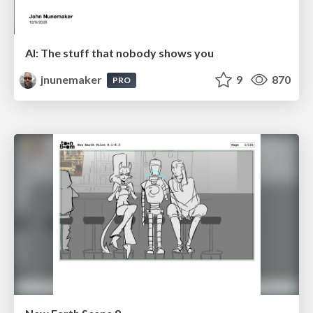
AI: The stuff that nobody shows you
jnunemaker
9
870
PRO