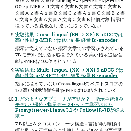
0 0 > p-MRR > -1 文書 A 文書 B 文書 C 文書 C 文書 B
文書 A 文書 A 文書 B 文書 C 文書 A 文書 C 文書 B 文書
C 文書 B 文書 A 文書 A 文書 C 文書 B 評価対象 指示に
従っている 変化なし 指示に従っていない
実験結果: Cross-lingual (EN → XX) 8 nDCGでは
高い性能 p-MRRでは低い結果 軽量 Bi-encoder
指示に従えていない 指示文章での学習がされている
7B モデルでは 指示追従できている 高い指示追従性
能 p-MRRは100倍されている
実験結果: Multi-lingual (XX → XX) 9 nDCGでは
高い性能 p-MRRでは低い結果 軽量 Bi-encoder
指示に従えていない Cross-lingualの ベストスコアの
1/2 高い指示追従性能 p-MRRは100倍されている
1. どのようなアプローチが有効か？ – 指示学習済み
モデルが優位 • 指示データセットで学習された
Promptriever-Llama 3.1 や FollowIR-7Bが好成
績 –
7 B 以上 & クロスエンコーダ構造 – 言語間の転移は
概ね良い • 英語中心に訓練したモデルでも 3 言語間