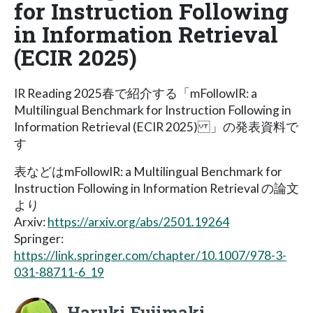
for Instruction Following
in Information Retrieval
(ECIR 2025)
IR Reading 2025春で紹介する「mFollowIR: a
Multilingual Benchmark for Instruction Following in
Information Retrieval (ECIR 2025) 」の発表資料で
す
表などはmFollowIR: a Multilingual Benchmark for
Instruction Following in Information Retrieval の論文
より
Arxiv:
https://arxiv.org/abs/2501.19264
Springer:
https://link.springer.com/chapter/10.1007/978-3-
031-88711-6_19
Haruki Fujimaki