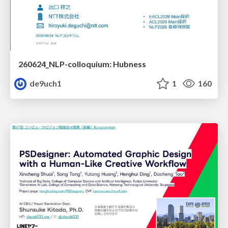
260624_NLP-colloquium: Hubness
de9uch1
1
160