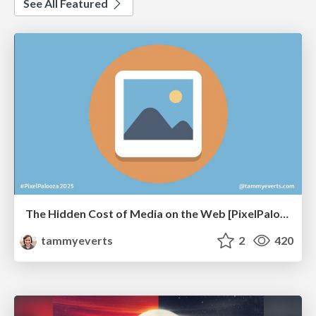
See All Featured
The Hidden Cost of Media on the Web [PixelPalooza 2025]
tammyeverts
2
420