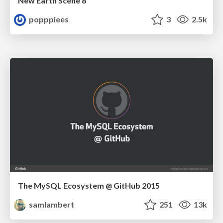
New Earth Scene 8
popppiees
3
2.5k
The MySQL Ecosystem @ GitHub 2015
samlambert
251
13k