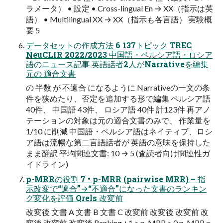
ラメータ） • 設定 • Cross-lingual En → XX（指示は英
語） • Multilingual XX → XX（指示も各言語） 実験概
要 5
データセットの作成方法 6 137トピック TREC
NeuCLIR 2022/2023 中国語・ペルシア語・ロシア
語のニュース記事 英語話者2人がNarrativeを編集
元の 適合文書
の 半数 が 不適合 になるように Narrativeの一文の条
件を狭めたり、否定を追加する形で編集 ペルシア語
40件、 中国語 43件、 ロシア語 40件 計123件 再アノ
テーションの対象は元の適合文書のみで、 作業量を
1/10 に削減 中国語・ペルシア語はネイティブ、ロシ
ア語は流暢な第二言語話者が 英語の意味を保持した
まま翻訳 平均関連文書: 10 → 5 (査読者向け関連性ガ
イドライン)
p-MRRの役割 7 • p-MRR (pairwise MRR) – 指
示改変で“適合”→“不適合”になった文書のランキン
グ変化を評価 Qrels 改変前
改変後 文書 A 文書 B 文書 C 改変前 改変後 改変前 改
変後 改変前 改変後 Ranking +1 > p-MRR > 0 p-MRR =