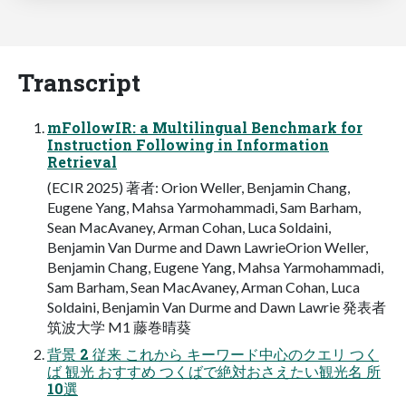
Transcript
mFollowIR: a Multilingual Benchmark for
Instruction Following in Information
Retrieval
(ECIR 2025) 著者: Orion Weller, Benjamin Chang,
Eugene Yang, Mahsa Yarmohammadi, Sam Barham,
Sean MacAvaney, Arman Cohan, Luca Soldaini,
Benjamin Van Durme and Dawn LawrieOrion Weller,
Benjamin Chang, Eugene Yang, Mahsa Yarmohammadi,
Sam Barham, Sean MacAvaney, Arman Cohan, Luca
Soldaini, Benjamin Van Durme and Dawn Lawrie 発表者
筑波大学 M1 藤巻晴葵
背景 2 従来 これから キーワード中心のクエリ つく
ば 観光 おすすめ つくばで絶対おさえたい観光名 所
10選