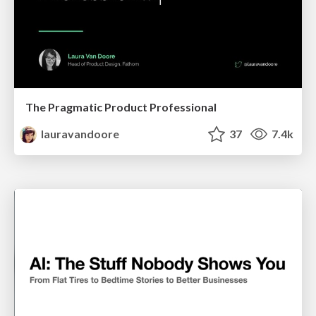
The Pragmatic Product Professional
lauravandoore
37
7.4k