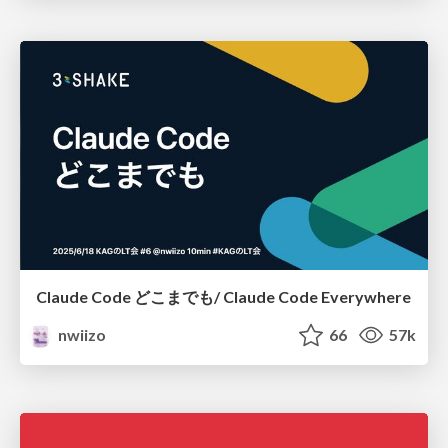
Claude Code どこまでも/ Claude Code Everywhere
nwiizo
66
57k