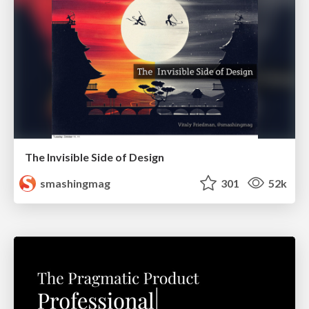
The Invisible Side of Design
smashingmag
301
52k