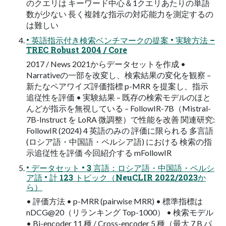
のクエリは キーワード中心＆1クエリあたりの単語
数が少ない 長く複雑な指示の対応能力を測定するの
は難しい
• 英語指示付き検索ベンチマークの提案 • 実験方法 –
TREC Robust 2004 / Core
2017 / News 2021からデータセットを作成 •
Narrativeの一部を改変し、検索結果の変化を観察 –
新たなペアワイズ評価指標 p-MRR を提案し、指示
追従性を評価 • 実験結果 – 既存の検索モデルのほと
んどが指示を無視している – FollowIR-7B（Mistral-
7B-Instruct を LoRA 微調整）で性能を改善 関連研究:
FollowIR (2024) 4 英語のみの 評価に限られる 多言語
(ロシア語・中国語・ペルシア語) における 検索の指
示追従性を評価 今回紹介する mFollowIR
• データセット • 3 言語：ロシア語・中国語・ペルシ
ア語 • 計 123 トピック（NeuCLIR 2022/2023か
ら）
• 評価方法 • p-MRR (pairwise MRR) • 標準指標は
nDCG@20（リランキング Top-1000） • 検索モデル
• Bi-encoder 11 種 / Cross-encoder 5 種（最大 7 B パ