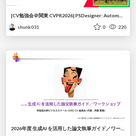
[CV勉強会＠関東 CVPR2026] PSDesigner: Automated Graphic Design with a Human-Like Creative Workflow / kantocv 67th CVPR 2026
shunk031
0
220
2026年度 生成AI を活用した論文執筆ガイド／ワークショップ / 2026 Academic Year Guide to Writing Papers Using Generative AI - Workshop