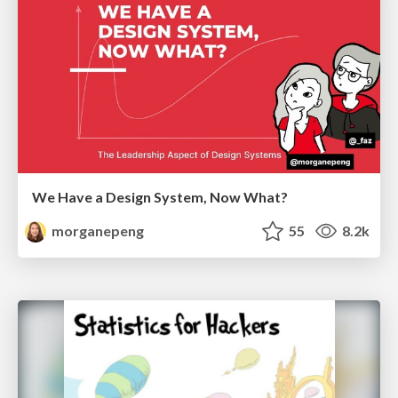
We Have a Design System, Now What?
morganepeng
55
8.2k