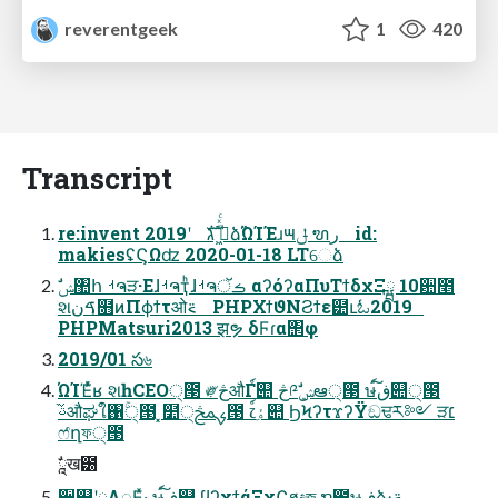
reverentgeek
1
420
Transcript
re:invent 2019ʹ ߦ͖ͬͯͨ גࣜձࣾΏΊΈɹ౻ݪ ຑر id:
makiesʢϚΩʣ 2020-01-18 LTେձ
શࠃن໛ͷΠϕϯτओ࠵ PHPΧϯϑΝϨϯε๺ւಓ2019
PHPMatsuri2013 झຯ δϜɾα΢φ
2019/01 స৬
ΏΊΈͬͯʁ શһCEO੍౓ ༗څऔΓ์୊ څ༩ࣗݾܾఆ੍౓ ษڧ͠์୊੍౓
ࢿ֨औಘใ঑੍ۚ౓ ͓໺ࡊࢧڅ੍౓ ෭ۀ͠์୊ ϦϞʔτϫʔΫඞਢར༻ ੜ׆
ෆ҆ղফ੍౓
ཱࣗख౰
੒௕ʹྗΛೖΕͯ·͢ ษڧ͠์୊ ϥʔχϯάΞχϚϧදজ ຖ೔ษڧձ։࠵