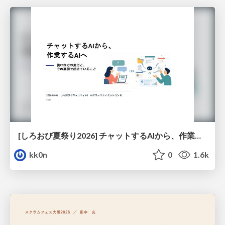
[しろおび夏祭り2026] チャットするAIから、作業するAIへ - 使われ方の変化と、その裏側で起きていること
kk0n
0
1.6k