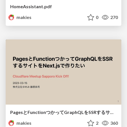
HomeAssistant.pdf
makies
0
270
PagesとFunctionつかってGraphQLをSSRするサイトをNext.jsで作りたい
makies
2
360