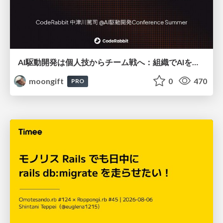
AI駆動開発は個人技からチーム戦へ：組織でAIを使いこなすための実践設計
moongift
0
470
PRO