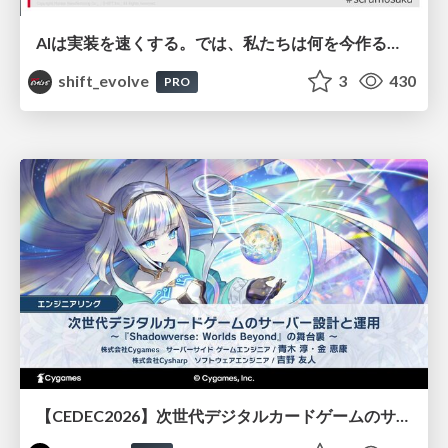
AIは実装を速くする。では、私たちは何を今作るべきか？－立場を越えてリリースに向き合ったチーム開発の実践 / 20260801 Hiromi Nakaya and Naoki Takahashi
shift_evolve
3
430
PRO
【CEDEC2026】次世代デジタルカードゲームのサーバー設計と運用 〜『Shadowverse: Worlds Beyond』の舞台裏～