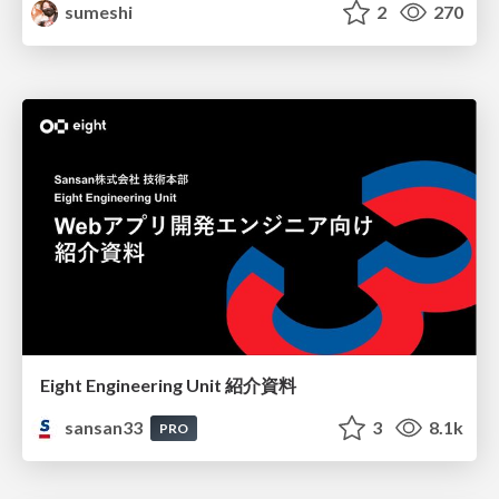
sumeshi
2
270
Eight Engineering Unit 紹介資料
sansan33
3
8.1k
PRO