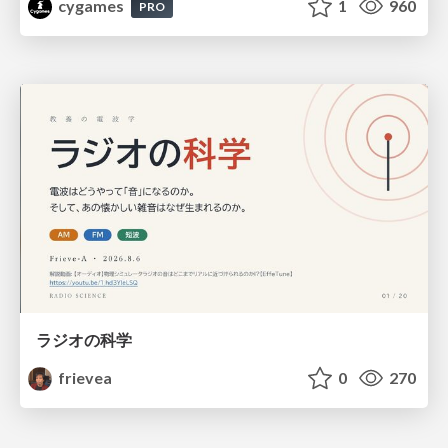
cygames
1
960
PRO
ラジオの科学
frievea
0
270