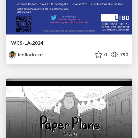
WCS-LA-2024
lcolladotor
0
790