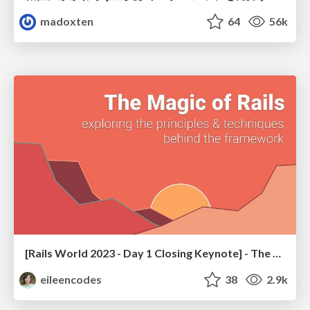
madoxten
64
56k
[Rails World 2023 - Day 1 Closing Keynote] - The Magic of Rails
eileencodes
38
2.9k