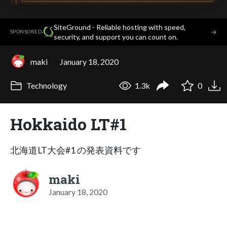
SiteGround - Reliable hosting with speed,
·
→
SPONSORED
security, and support you can count on.
maki
January 18, 2020
Technology
1.3k
0
Hokkaido LT#1
北海道LT大会#1 の発表資料です
maki
January 18, 2020