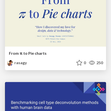
From π to Pie charts
rasagy
0
250