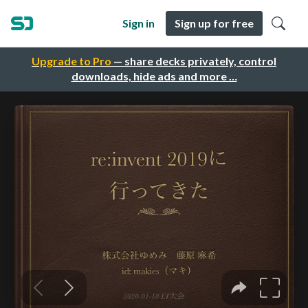
Sign in
Sign up for free
Upgrade to Pro
— share decks privately, control
downloads, hide ads and more …