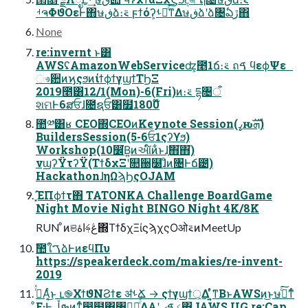
ࡳຈΦϑΟεͰ΋ษڧձ։࠵ ϝϯόʔ͕ࢀՃͨ͘͠ͳΔษڧձʹձ৔ఏڙ΋
None
re:invernt ͱ͸
AWSʢAmazonWebServiceʣ͕೥1ճ։࠵ ถࠃ ϥεϕΨε
ෳ਺ͷϗςϧͷίϯϕϯγϣϯΤϦΞ
2019೥͸12/1(Mon)-6(Fri)ͷ։࠵ དྷ৔ऀ
શମͰ6ສਓɺ೔ຊਓ͸໿1800໊
಺༰͸ʁ CEO΍CEOͷKeynote Session(ߨԋܗࣜ)
BuildersSession(5-6ਓ1ςʔϒϧ)
Workshop(10෼͘Β͍ͷઆ໌ͷ͋ͱɺ֤ࣗ΋͘΋͘)
νϣʔΫτʔΫ(ΤϯδχΞʹ௚઀࣭໰ɺͦͷ৔Ͱճ౴)
HackathonɺηΩϡϦςΟJAM
ָ͓͠ΈΠϕϯτ΋ TATONKA Challenge BoardGame
Night Movie Night BINGO Night 4K/8K
RUN ͦͷଞڠࢍاۀ΍ΤϯδχΞίϛϡχςΟओ࠵ͷMeetUp
ࣾ಺ใࠂձͰͷεϥΠυ
https://speakerdeck.com/makies/re-invent-
2019
ߦͬͯΑ͔ͬͨ͜ͱ ւ֎ΧϯϑΝϨϯε ॳࢀՃ → ςϯγϣϯ্͕Δ ͔͍ͤͬ͘͘ͳΒͱAWSͷ͜ͱษڧͨ͘͠ͳͬͨ
ͦΕ·Ͱڵຯͷͳ͔ͬͨ෼໺΋৘ใ͕ೖͬͯ͘ΔΑ͏ʹ ؼࠃޙ΋JAWS UG re:Cap