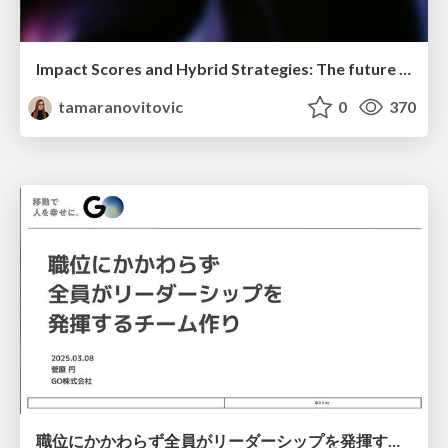
Impact Scores and Hybrid Strategies: The future of link building
tamaranovitovic
0
370
職位にかかわらず全員がリーダーシップを発揮するチーム作り / Building a team where everyone can demonstrate leadership regardless of position