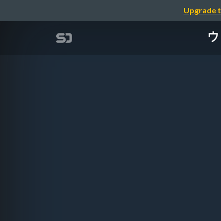
Upgrade t
ウ