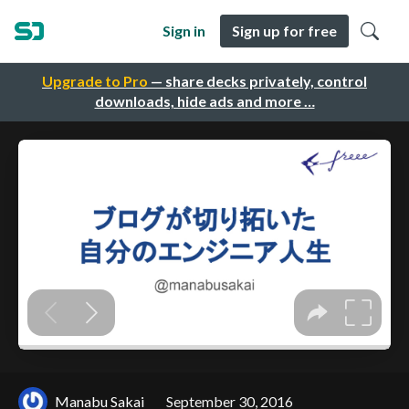
Sign in
Sign up for free
Upgrade to Pro
— share decks privately, control
downloads, hide ads and more …
Manabu Sakai
September 30, 2016