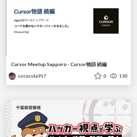
Cursor Meetup Sapporo - Cursor物語 続編
cocacola917
0
130