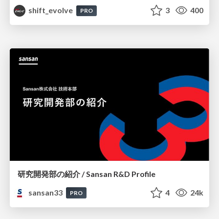
shift_evolve
3
400
PRO
研究開発部の紹介 / Sansan R&D Profile
sansan33
4
24k
PRO