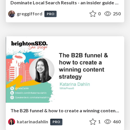
Dominate Local Search Results - an insider guide to GBP, reviews, and Local SEO
greggifford
0
250
PRO
The B2B funnel & how to create a winning content strategy
katarinadahlin
1
460
PRO