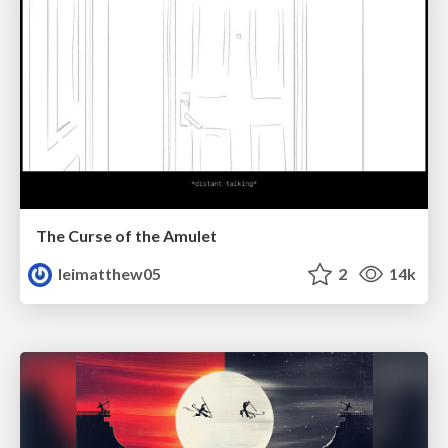
The Curse of the Amulet
leimatthew05
2
14k