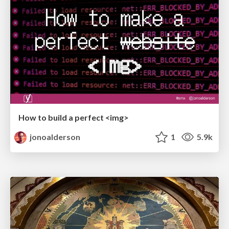
How to build a perfect <img>
jonoalderson
1
5.9k