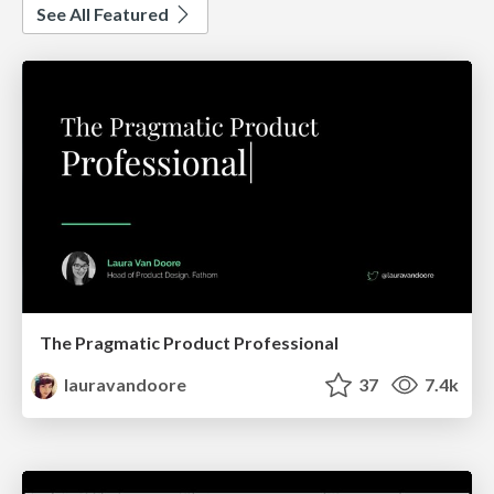
See All Featured
The Pragmatic Product Professional
lauravandoore
37
7.4k