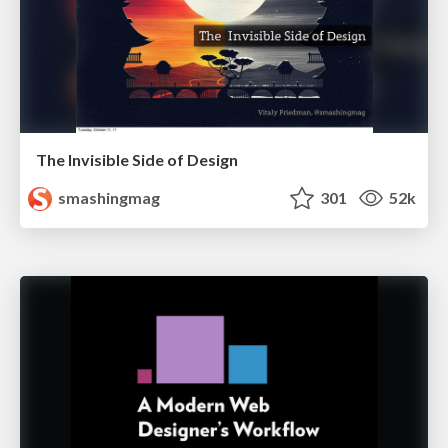
The Invisible Side of Design
smashingmag
301
52k