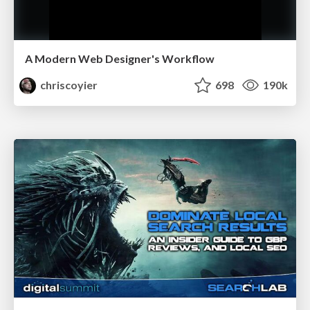
A Modern Web Designer's Workflow
chriscoyier
698
190k