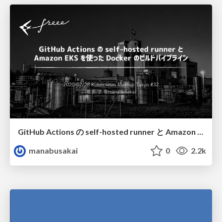
GitHub Actions の self-hosted runner と Amazon EKS を使った Docker のビルドパイプライン / secure-docker-build-pipeline
manabusakai
0
2.2k