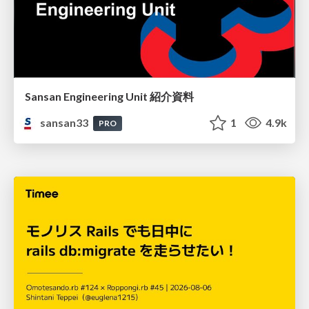
Sansan Engineering Unit 紹介資料
sansan33
1
4.9k
PRO