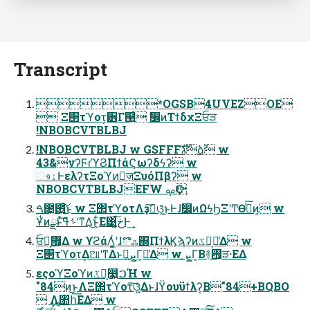
Transcript
*OGSB4UVEZOE
 Ξ΢τϓοτ͕੾Γ୓͍ͨ ࣗ෼ͷΤϯδχΞਓੜ
!NBOBCVTBLBJ
!NBOBCVTBLBJ w GSFFFגࣜձࣾ w
43&νʔϜɾϓϨΠϯάϚωʔδϟʔ w
ෳۀͰελʔτΞοϓͷٕज़ΞυόΠβʔ w
NBOBCVTBLBJEFW ࡔҪֶ
ࠓ೔͓఻͍͑ͨ͜͠ͱ w Ξ΢τϓοτΛҙࣝ͠ଓ͚ͨ͜ͱͰɺࣗ෼ͷΩϟϦΞʹͲ͏Өڹͨ͠ͷ͔ w
Ұͭͷྫͱͯ͠ࢀߟʹͳΔ͜ͱ͕͋Ε͹خ͍͠Ͱ͢
ਓ຺͕޿͕Δ w ϒϩάΛ͖͔͚ͬʹɺొஃ΍ΠϯλϏϡʔͷػձ͕૿͑Δ w
Ξ΢τϓοτ͢ΔଆʹͳΔͱೱ͍ܨ͕Γ͕૿͑Δ w ܨ͕Γ͔Β࿈࠯͕ੜ·ΕΔ
εςοϓΞοϓͷػձ͕෣͍ࠐΉ w
"84ͷ͜ͱΛΞ΢τϓοτ͠ଓ͚͍ͯΔͱɺϔουϋϯλʔ͔Β"84+BQBO
 Λ঺հ͞ΕΔ w