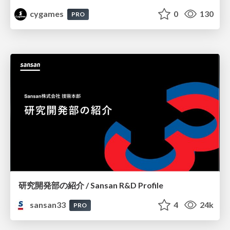
cygames
0
130
PRO
研究開発部の紹介 / Sansan R&D Profile
sansan33
4
24k
PRO