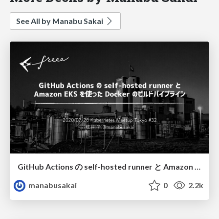
See All by Manabu Sakai
GitHub Actions の self-hosted runner と Amazon EKS を使った Docker のビルドパイプライン / secure-docker-build-pipeline
manabusakai
0
2.2k