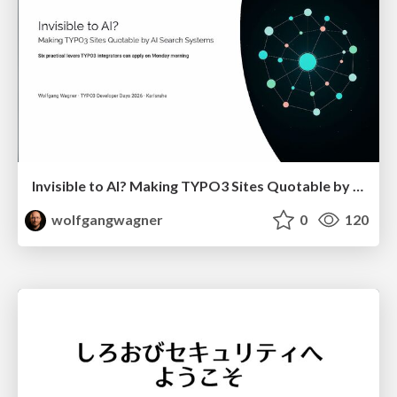
Invisible to AI? Making TYPO3 Sites Quotable by AI Search Systems
wolfgangwagner
0
120