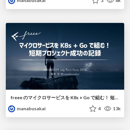
manabusakai
3
8k
freee のマイクロサービスを K8s + Go で組む！ 短期プロジェクト成功の記録 / microservices-using-k8s-and-go
manabusakai
4
13k