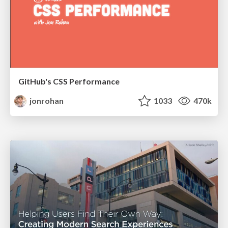
GitHub's CSS Performance
jonrohan
1033
470k