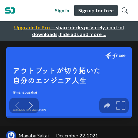
Sign in
Sign up for free
Upgrade to Pro
— share decks privately, control
downloads, hide ads and more …
Manabu Sakai
December 22, 2021