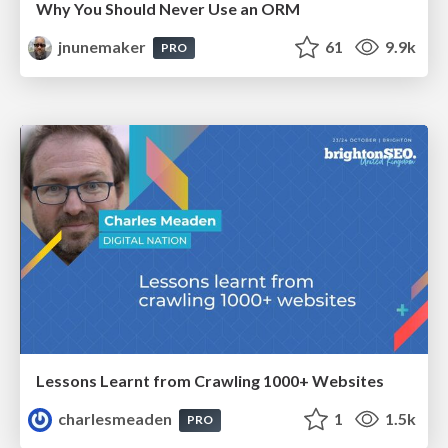
Why You Should Never Use an ORM
jnunemaker
61
9.9k
PRO
Lessons Learnt from Crawling 1000+ Websites
charlesmeaden
1
1.5k
PRO