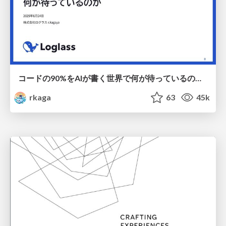
コードの90%をAIが書く世界で何が待っているのか / What awaits us in a world where 90% of the code is written by AI
rkaga
63
45k