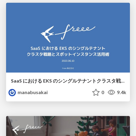
SaaS における EKS のシングルテナントクラスタ戦略とスポットインスタンス活用術 / EKS single-tenant cluster strategy and Spot Instances
manabusakai
0
9.4k