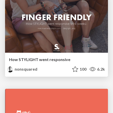
How STYLIGHT went responsive
nonsquared
100
6.2k