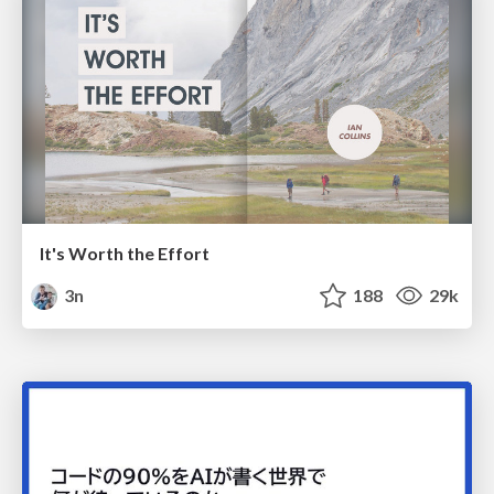
It's Worth the Effort
3n
188
29k