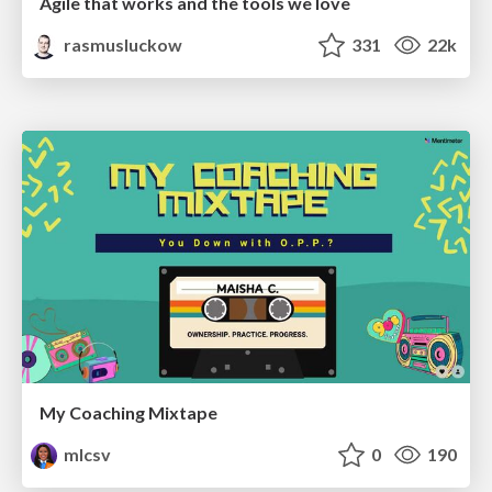
Agile that works and the tools we love
rasmusluckow
331
22k
My Coaching Mixtape
mlcsv
0
190