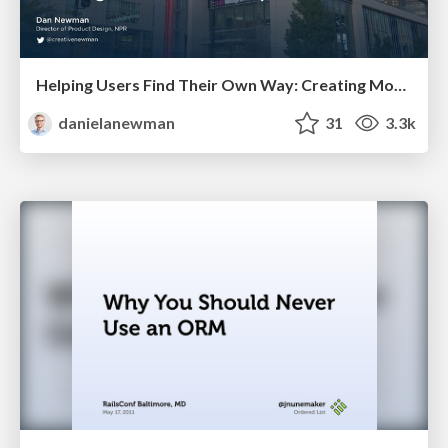
Helping Users Find Their Own Way: Creating Modern Search Experiences
danielanewman
31
3.3k