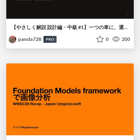
【やさしく解説 設計編・中級 #1】一つの車に、運転手は一人 ～ある倉庫システムの事例から～
panda728
0
200
PRO