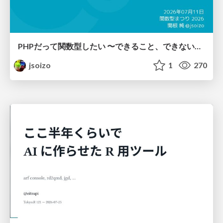
PHPだって関数型したい 〜できること、できないこと〜 / fp-in-php
jsoizo
1
270