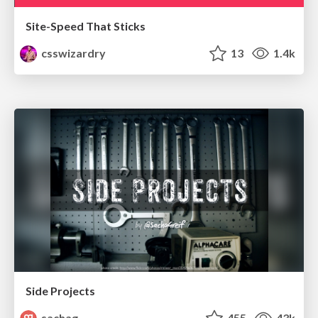
Site-Speed That Sticks
csswizardry
13
1.4k
Side Projects
sachag
455
43k