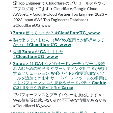
流 Top Engineer で Cloudflare のプリセールスをやっ
てブログ書いてます • Cloudflare, Google Cloud,
AWS, etc • Google Cloud Partner Top Engineer 2023 •
2023 Japan AWS Top Engineers (Database)
#CloudflareUG_www
Zaraz 使ってますか？ #CloudflareUG_www
私は使っていません （Webの運用とか解析やって
ない） #CloudflareUG_www
先週 Zaraz が GA しました
#CloudflareUG_www
Zaraz とは GA4 などのサードパーティツールを読
み込むための開発者 やマーケティング担当者が使用
するソリューション Webサイトの変更追加なくツ
ールを追加できます サードパーティツールの多用に
よりパフォーマンスの 悪化やサードパティ Cookie
の利用を行う必要があるがZaraz
でパフォーマンスとプライバシーを強化します ※：
Web解析等に縁がないので不正確な情報があるかも
#CloudflareUG_www