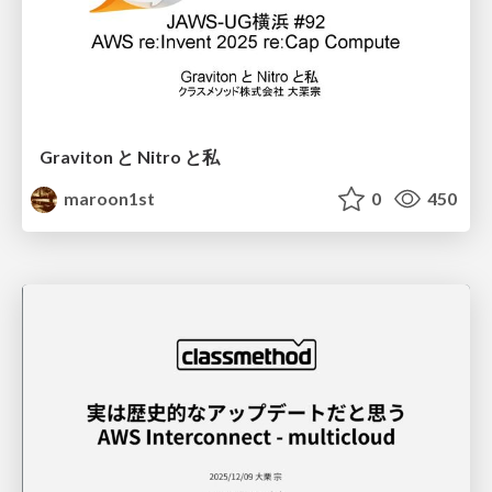
Graviton と Nitro と私
maroon1st
0
450