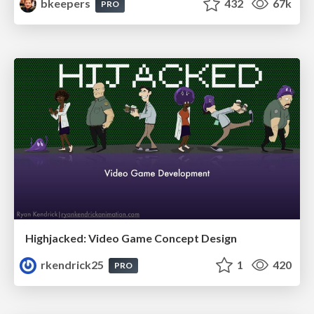
bkeepers
432
67k
PRO
Highjacked: Video Game Concept Design
rkendrick25
1
420
PRO