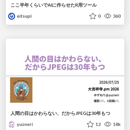
ここ半年くらいでAIに作らせたR用ツール
eitsupi
0
360
人間の目はかわらない、だからJPEGは30年もつ
yuzneri
12
18k