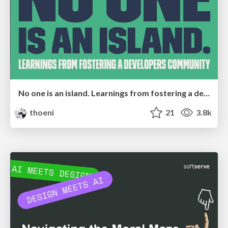
No one is an island. Learnings from fostering a developers community.
thoeni
21
3.8k