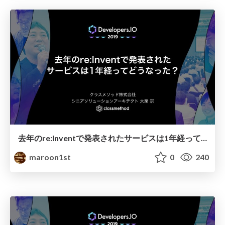
去年のre:Inventで発表されたサービスは1年経ってどうなった？ /how-about-services-announced-at-reinvent-after-a-year
maroon1st
0
240