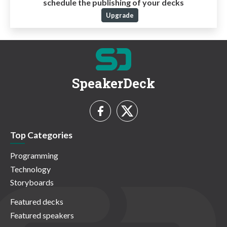
schedule the publishing of your decks
Upgrade
SpeakerDeck
Top Categories
Programming
Technology
Storyboards
Featured decks
Featured speakers