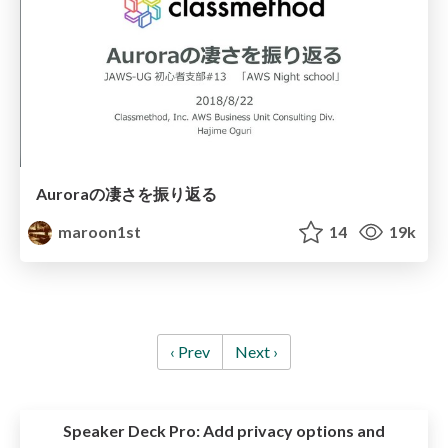
Auroraの凄さを振り返る
maroon1st
14
19k
‹ Prev
Next ›
Speaker Deck Pro:
Add privacy options and