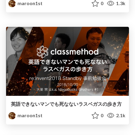
maroon1st
0
1.3k
英語できないマンでも死なないラスベガスの歩き方
maroon1st
0
2.1k