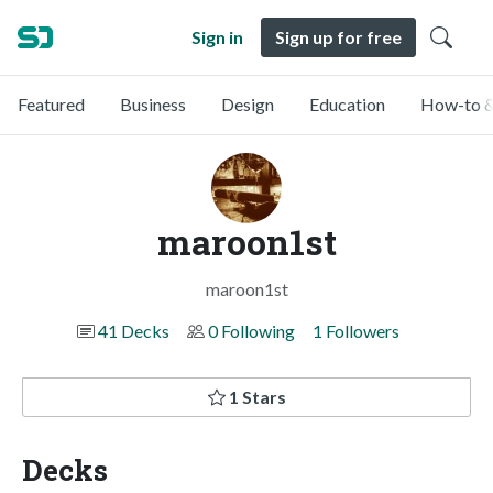
Sign in
Sign up for free
Featured
Business
Design
Education
How-to &
maroon1st
maroon1st
41 Decks
0 Following
1 Followers
1 Stars
Decks