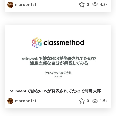
maroon1st
0
4.3k
re:Inventで妙なRDSが発表されてたので浦島太郎な自分が解説してみる
maroon1st
0
1.5k