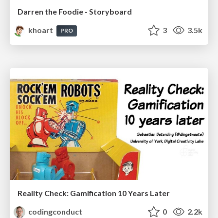
Darren the Foodie - Storyboard
khoart
3
3.5k
PRO
Reality Check: Gamification 10 Years Later
codingconduct
0
2.2k