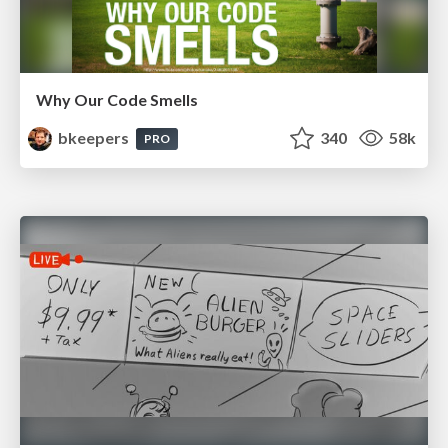
Why Our Code Smells
bkeepers
340
58k
PRO