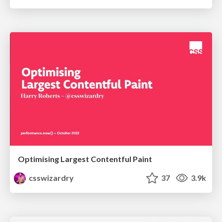
Optimising Largest Contentful Paint
csswizardry
37
3.9k