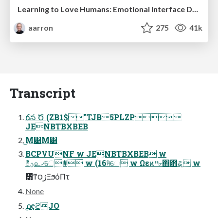
Learning to Love Humans: Emotional Interface Design
aarron
275
41k
Transcript
ճస Ծ (ZB1$"TJB5PLZP
JENBTBXBEB
͜Μ͹Μ͸
BCPVUNF w JENBTBXBEB w
ిؾ௨৴େֶ# w (16ম͘େֶ w Ωεͷײ৮΋఻ୡ w
͸ͯͳ౦ژΞϧόΠτ
None
൧ςϩJO