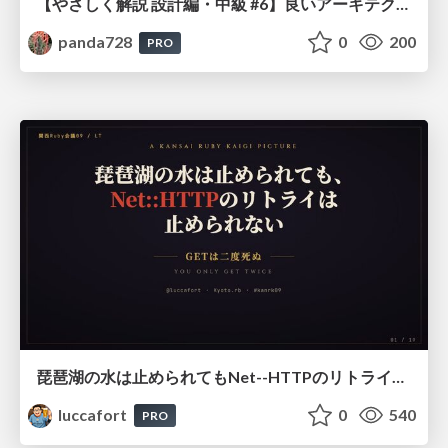
【やさしく解説 設計編・中級 #6】良いアーキテクチャとは ～ 一本の登り道の、行き先 ～
panda728
0
200
PRO
琵琶湖の水は止められてもNet--HTTPのリトライは止められない / You might be able to stop the water flow of Lake Biwa but you can't stop Net::HTTP retries
luccafort
0
540
PRO