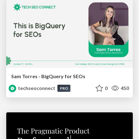
Sam Torres - BigQuery for SEOs
techseoconnect
0
450
PRO