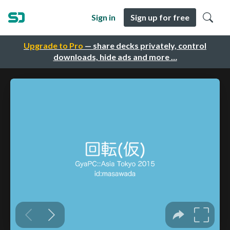
Sign in
Sign up for free
Upgrade to Pro
— share decks privately, control
downloads, hide ads and more …