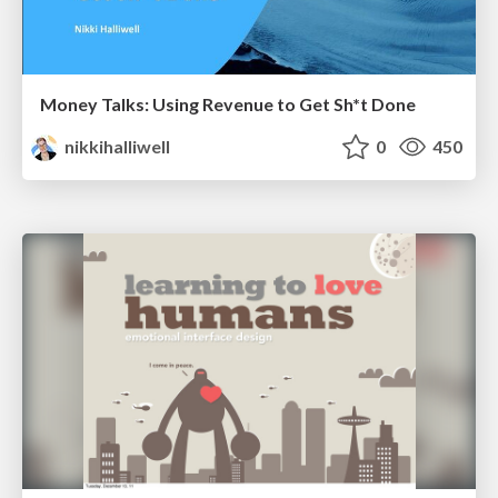
Money Talks: Using Revenue to Get Sh*t Done
nikkihalliwell
0
450