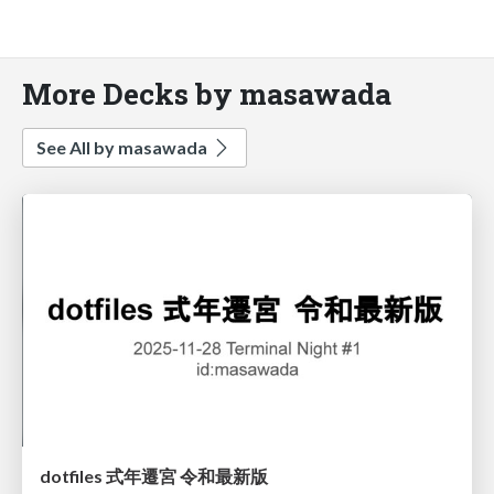
More Decks by masawada
See All by masawada
dotfiles 式年遷宮 令和最新版