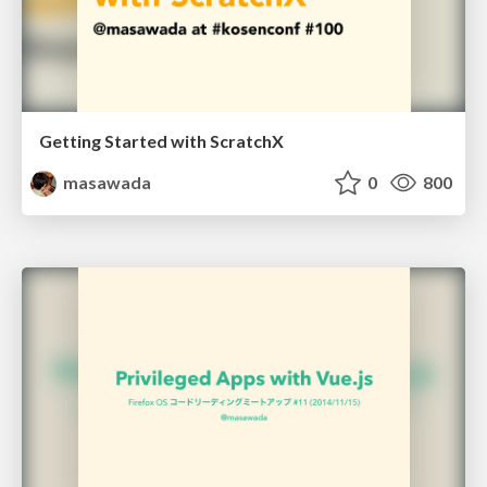
Getting Started with ScratchX
masawada
0
800