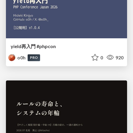
yield再入門 #phpcon
o0h
0
920
PRO