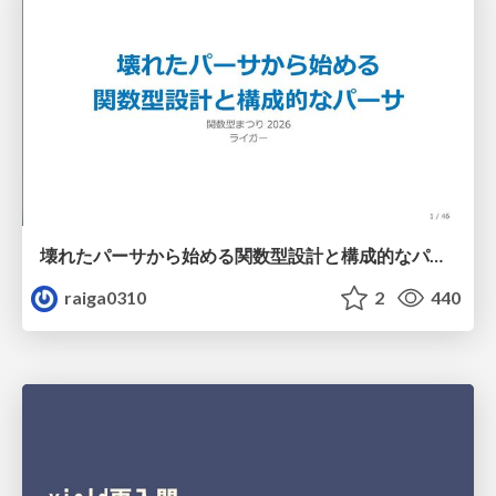
壊れたパーサから始める関数型設計と構成的なパーサ #fp_matsuri
raiga0310
2
440