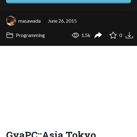
masawada
June 26, 2015
Programming
1.5k
0
GyaPC::Asia Tokyo