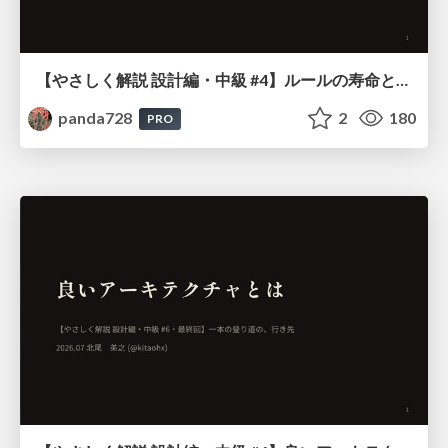
【やさしく解説 設計編・中級 #4】ルールの寿命と、システムの年輪
panda728
2
180
PRO