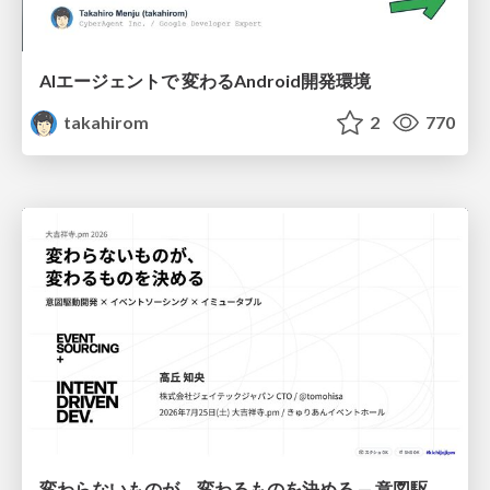
AIエージェントで 変わるAndroid開発環境
takahirom
2
770
変わらないものが、変わるものを決める — 意図駆動開発 × イベントソーシング × イミュータブル | What Doesn't Change Decides What Can — IDD × Event Sourcing × Immutability