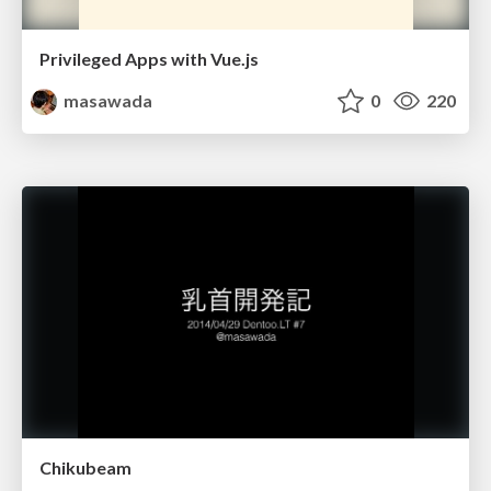
Privileged Apps with Vue.js
masawada
0
220
Chikubeam