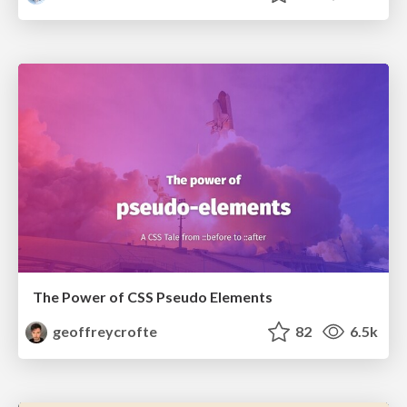
The Power of CSS Pseudo Elements
geoffreycrofte
82
6.5k