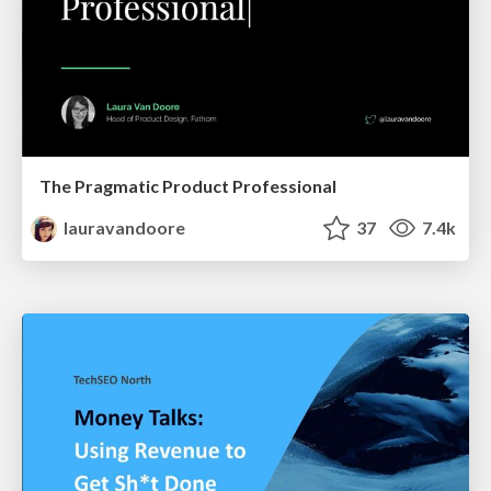
The Pragmatic Product Professional
lauravandoore
37
7.4k