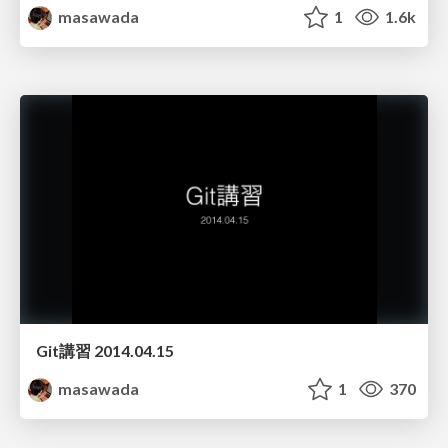
masawada
1
1.6k
Git講習 2014.04.15
masawada
1
370