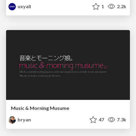
uxyall
1
2.2k
Music & Morning Musume
bryan
47
7.3k