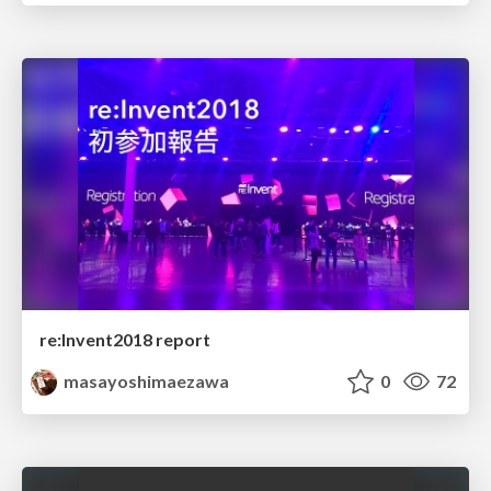
re:Invent2018 report
masayoshimaezawa
0
72