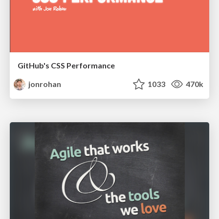
GitHub's CSS Performance
jonrohan
1033
470k