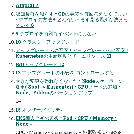
ArgoCD 7
認知負荷を減らす • CDの実装を毎回考えなくてよい
• デプロイの方法を迷わない • まず見る場所が決まっ
ている 8
9 デプロイを特別なイベントにしない
10 クラスターアップグレード
アップグレードへの不安 • アップグレードへの不安 •
Kubernetesの更新頻度とチームリソース 11
B/Gアップグレード 12
13 アップグレードの不安を コントロールする
大きな変更を恐れなくなった • Nodeスケーラーの
変更( Spot -> Karpenter) • GPUノードの追加 •
Node、Addonのバージョンアップ
14
15 オブザーバビリティ
EKS導入当初の監視 • Pod ◦ CPU / Memory •
Node ◦
CPU / Memory ◦ Connectivity • 外形監視 いわゆる