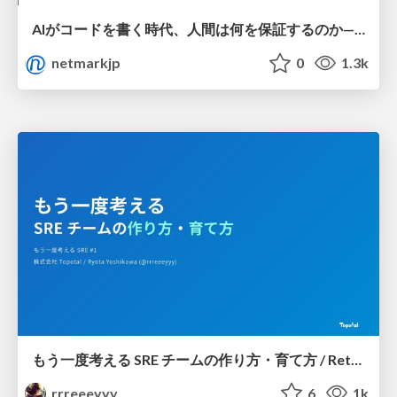
AIがコードを書く時代、人間は何を保証するのか———馬場さんと考える、開発者に求められる新しい責任と価値 - TECH PLAY
netmarkjp
0
1.3k
もう一度考える SRE チームの作り方・育て方 / Rethinking SRE #1: Building and Growing SRE Teams
rrreeeyyy
6
1k