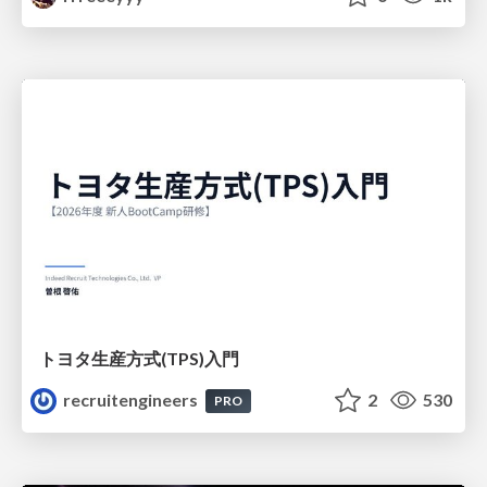
トヨタ⽣産⽅式(TPS)⼊⾨
recruitengineers
2
530
PRO