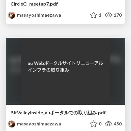
CircleCI_meetup7.pdf
masayoshimaezawa
1
170
BitValleyInside_auポータルでの取り組み.pdf
masayoshimaezawa
0
450