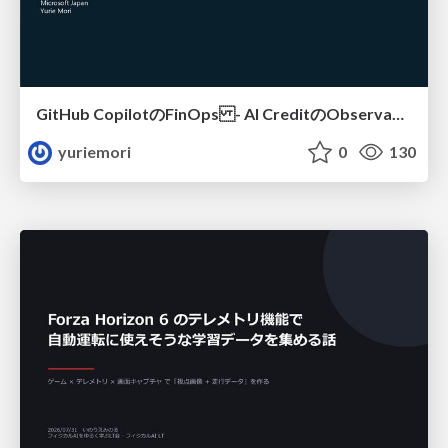
GitHub CopilotのFinOps - AI CreditのObservabilityと価値を生むためのエージェント設計
yuriemori
0
130