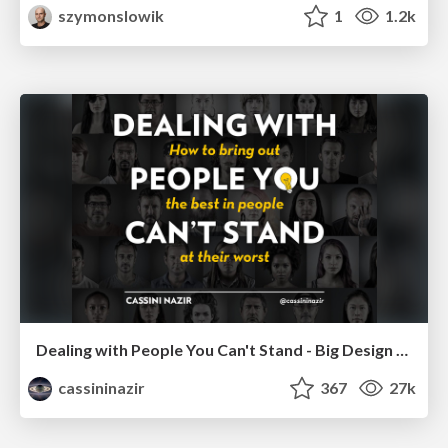
szymonslowik
1
1.2k
Dealing with People You Can't Stand - Big Design 2015
cassininazir
367
27k