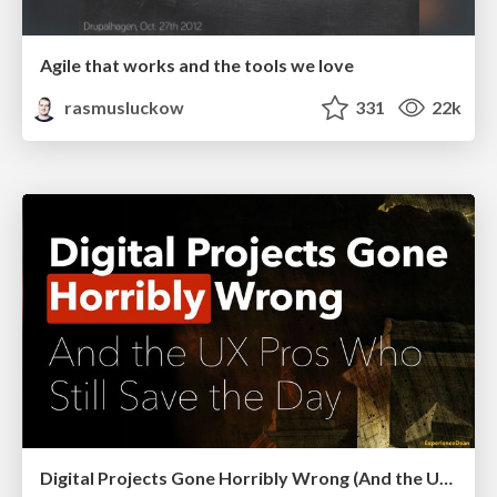
Agile that works and the tools we love
rasmusluckow
331
22k
Digital Projects Gone Horribly Wrong (And the UX Pros Who Still Save the Day) - Dean Schuster