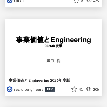
sgrsn
0
170
事業価値と Engineering 2026年度版
recruitengineers
41
20k
PRO