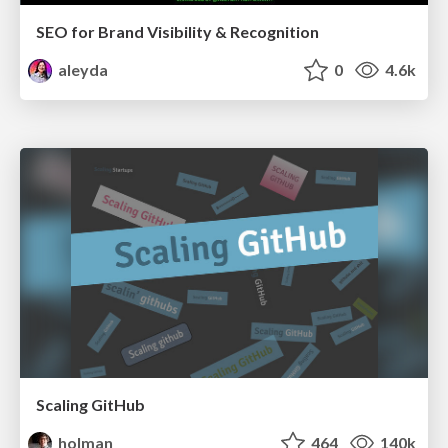
SEO for Brand Visibility & Recognition
aleyda
0
4.6k
Scaling GitHub
holman
464
140k