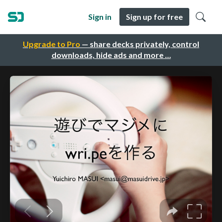
Sign in
Sign up for free
Upgrade to Pro
— share decks privately, control
downloads, hide ads and more …