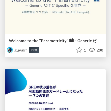
Welcome to the "Parametricity" 🏙️ − Generic だけど Specific な世界 −
guvalif
1
200
PRO