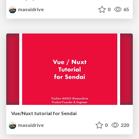
masuidrive
0
65
Vue/Nuxt tutorial for Sendai
masuidrive
0
220