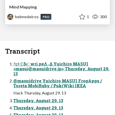
Mind Mapping
helmedeiros
1
300
PRO
Transcript
༡ͼͰϚδϝʹ wri.peΛ࡞Δ Yuichiro MASUI
<
masui@masuidrive.jp
> Thursday, August 29,
13
@masuidrive Yuichiro MASUI FrogApps /
Toreta MobiRuby / PukiWiki IKEA
Hack Thursday, August 29, 13
Thursday, August 29, 13
Thursday, August 29, 13
Thursday, August 29, 13