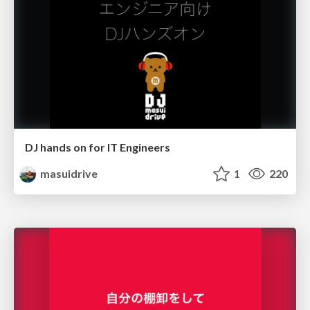
DJ hands on for IT Engineers
masuidrive
1
220