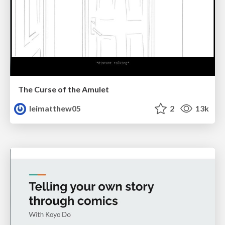
The Curse of the Amulet
leimatthew05
2
13k