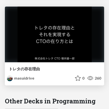
トレタの存在理由
masuidrive
0
260
Other Decks in Programming