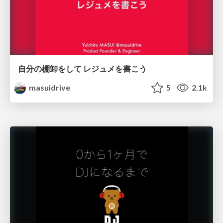
自分の棚卸をして レジュメを書こう
masuidrive
5
2.1k