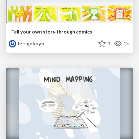
Tell your own story through comics
letsgokoyo
1
1k