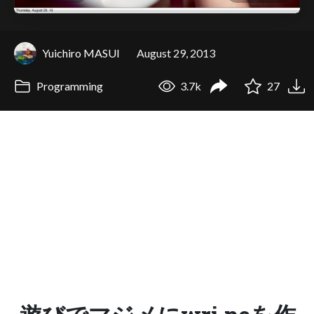
Yuichiro MASUI
August 29, 2013
Programming
3.7k
27