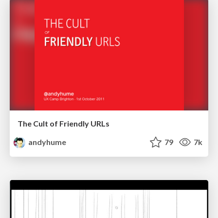
The Cult of Friendly URLs
andyhume
79
7k