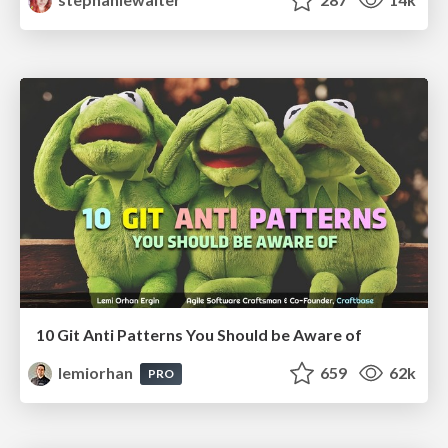
10 Git Anti Patterns You Should be Aware of
lemiorhan
659
62k
PRO