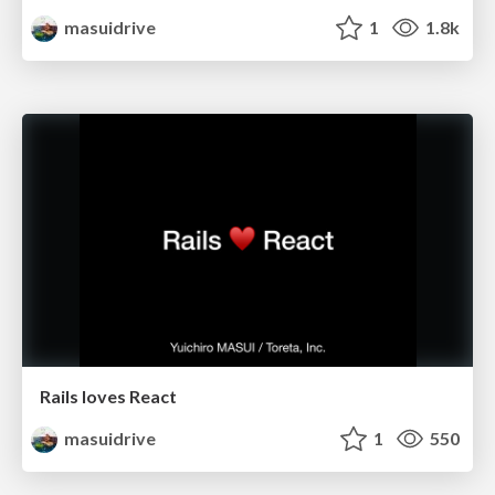
masuidrive
1
1.8k
Rails loves React
masuidrive
1
550