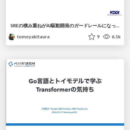
SREの積み重ねがAI駆動開発のガードレールになった ― 7つの実践/SRE Guardrails The 7
tomoyakitaura
9
6.1k