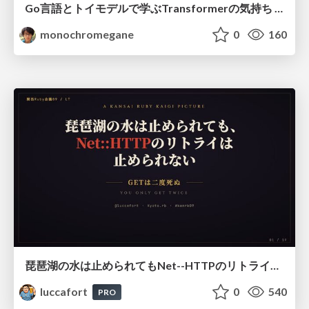
Go言語とトイモデルで学ぶTransformerの気持ち / fukuokago23-transformer
monochromegane
0
160
琵琶湖の水は止められてもNet--HTTPのリトライは止められない / You might be able to stop the water flow of Lake Biwa but you can't stop Net::HTTP retries
luccafort
0
540
PRO