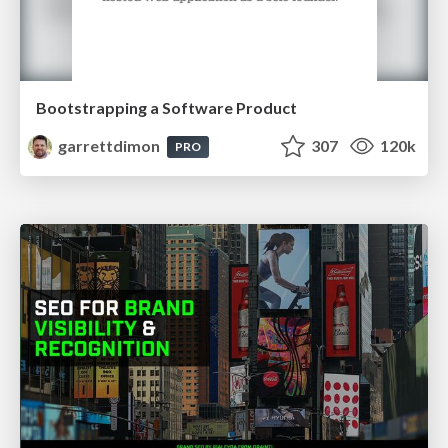
Bootstrapping a Software Product
garrettdimon
307
120k
PRO