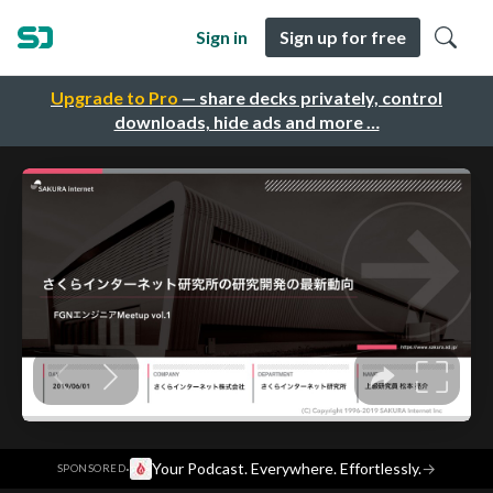
Sign in
Sign up for free
Upgrade to Pro
— share decks privately, control
downloads, hide ads and more …
·
Your Podcast. Everywhere. Effortlessly.
→
SPONSORED