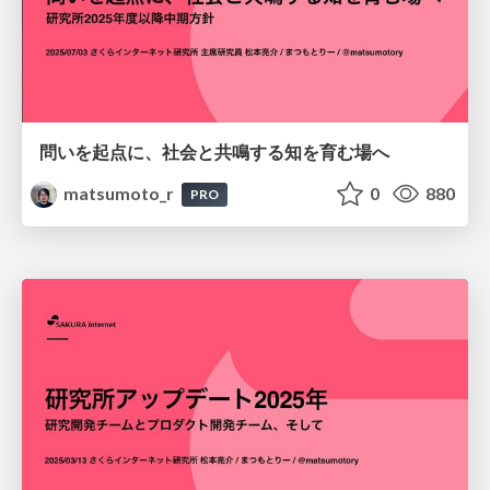
問いを起点に、社会と共鳴する知を育む場へ
matsumoto_r
0
880
PRO