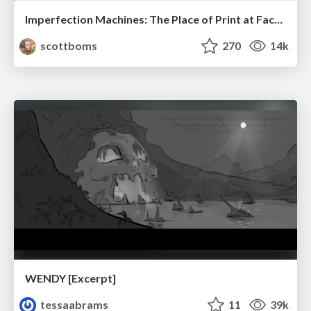
Imperfection Machines: The Place of Print at Facebook
scottboms
270
14k
WENDY [Excerpt]
tessaabrams
11
39k