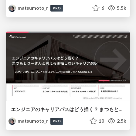
matsumoto_r
6
5.5k
PRO
エンジニアのキャリアパスはどう描く？ まつもとりーさんと考える後悔しないキャリア選択
matsumoto_r
10
2.5k
PRO