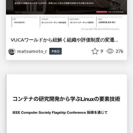
VUCAワールドから紐解く組織や評価制度の変遷と再設計
matsumoto_r
9
27k
PRO