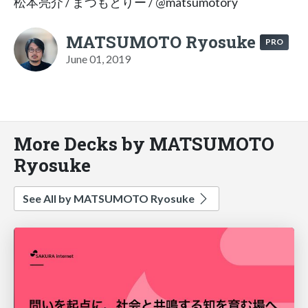
松本亮介 / まつもとりー / @matsumotory
MATSUMOTO Ryosuke
PRO
June 01, 2019
More Decks by MATSUMOTO
Ryosuke
See All by MATSUMOTO Ryosuke