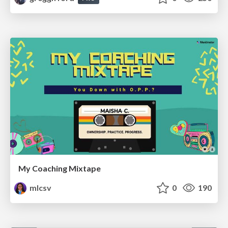
My Coaching Mixtape
mlcsv
0
190