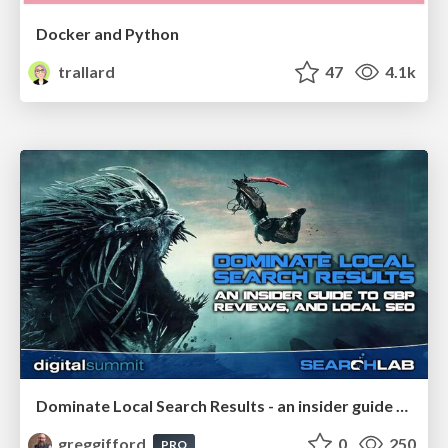
Docker and Python
trallard
47
4.1k
Dominate Local Search Results - an insider guide to GBP, reviews, and Local SEO
greggifford
0
250
PRO