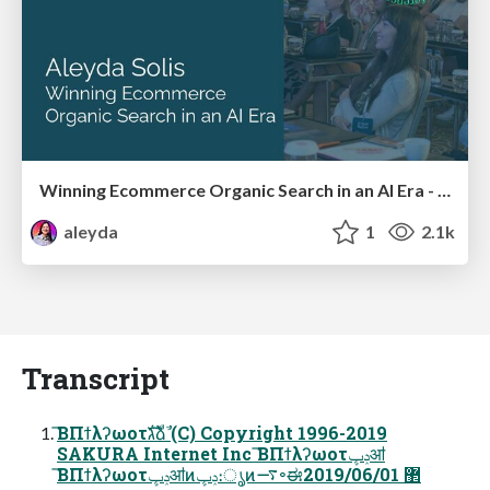
Winning Ecommerce Organic Search in an AI Era - #searchnstuff2025
aleyda
1
2.1k
Transcript
͘͞ΒΠϯλʔωοτגࣜձࣾ (C) Copyright 1996-2019
SAKURA Internet Inc ͘͞ΒΠϯλʔωοτݚڀॴ
͘͞ΒΠϯλʔωοτݚڀॴͷݚڀ։ൃͷ࠷৽ಈ޲ 2019/06/01