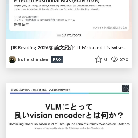
[IR Reading 2026春 論文紹介] LLM-based Listwise Reranking under the Effect of Positional Bias (ECIR 2026) /IR-Reading-2026-Spring
koheishinden
0
290
PRO