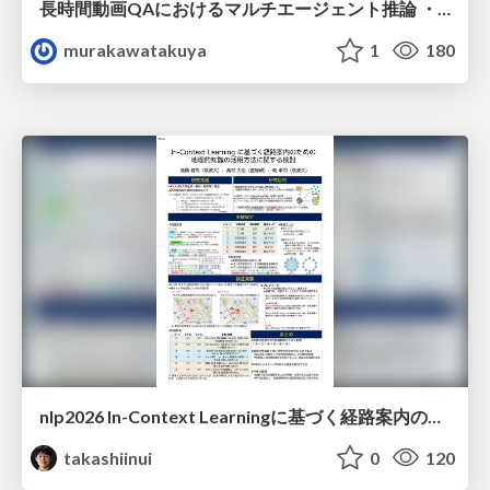
長時間動画QAにおけるマルチエージェント推論 ・SVAgent: Storyline-Guided Long Video Understanding via Cross-Modal Multi-Agent Collaboration
murakawatakuya
1
180
nlp2026 In-Context Learningに基づく経路案内のための地理的知識の活用方法に関する検討
takashiinui
0
120