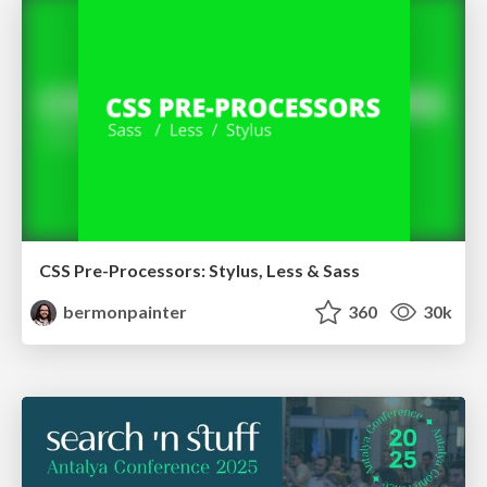
CSS Pre-Processors: Stylus, Less & Sass
bermonpainter
360
30k