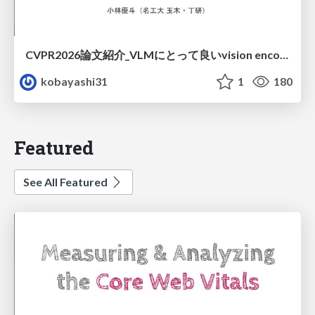
CVPR2026論文紹介_VLMにとって​良いvision encoderとは何か？​Rethinking Model Selection in VLM Through the Lens of Gromov-Wasserstein Distance​
kobayashi31
1
180
Featured
See All Featured