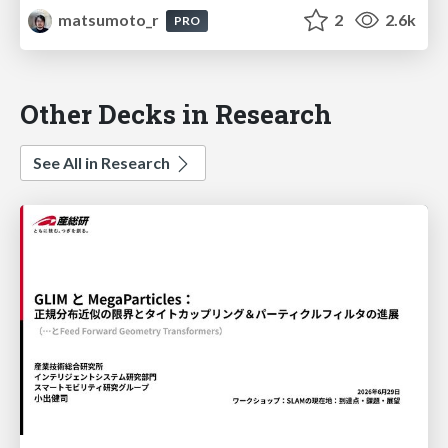
matsumoto_r
2
2.6k
PRO
Other Decks in Research
See All in Research