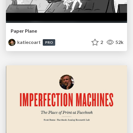
Paper Plane
katiecoart
2
52k
PRO