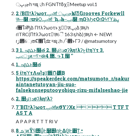
্ڃݚڀһ দຊ ྄հ FGNΤϯδχΞMeetup vol.1
2 ɾ͘͞ΒΠϯλʔωοτݚڀॴ ্ڃݚڀһ ɾגࣜձࣾGrooves Forkewll
ٕज़ސ໰ ɾϖύϘݚڀॴ ٬һݚڀһ ݚڀސ໰ ɾηΩϡϦςΟɾΩϟϯϓߨࢣ
ɾ৘ใॲཧֶձ Πϯλʔωοτͱӡ༻ٕज़ݚڀձ ֤छҕһ
ɾITRC(Πϯλʔωοτٕज़ୈ 163 ҕһձ) ֤छҕһ ← NEW!
ɾژ౎େֶത࢜ʢ৘ใֶʣ দຊ྄հ / ·ͭ΋ͱΓʔ / @matsumotory
3 1. എܠͱ໨త 2. ௒ݸମܕσʔληϯλʔͱ͍͏ίϯηϓτ 3.
1. എܠͱ໨త
5 ίϯηϓτΛఆΊͨҙਤ΍ޮՌ͸ͪ͜Β
https://speakerdeck.com/matsumoto_r/sakur
aintanetutoyan-jiu-suo-
falsekonseputooyobiqu-rizu-mifalseshao-jie
2. ௒ݸମܕσʔληϯλʔ
7 ͘͞ΒΠϯλʔωοτݚڀॴͷϑΥʔΧε   T TF T
AS T A
A P A P R T T T RI V
8 ݱࡏͷΫϥ΢υ͚ͩͰ໰୊͕ղܾͰ͖ΔΘ͚Ͱ͸ͳ͍ •