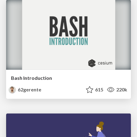
Bash Introduction
62gerente
615
220k