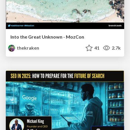
Into the Great Unknown - MozCon
thekraken
41
2.7k