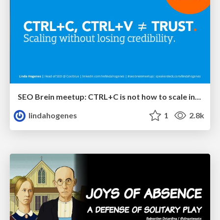
SEO Brein meetup: CTRL+C is not how to scale international SEO
lindahogenes
1
2.8k