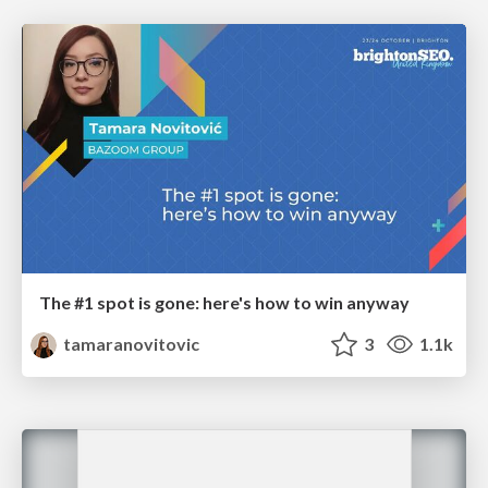
The #1 spot is gone: here's how to win anyway
tamaranovitovic
3
1.1k