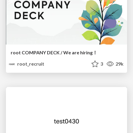
root COMPANY DECK / We are hiring！
root_recruit
3
29k