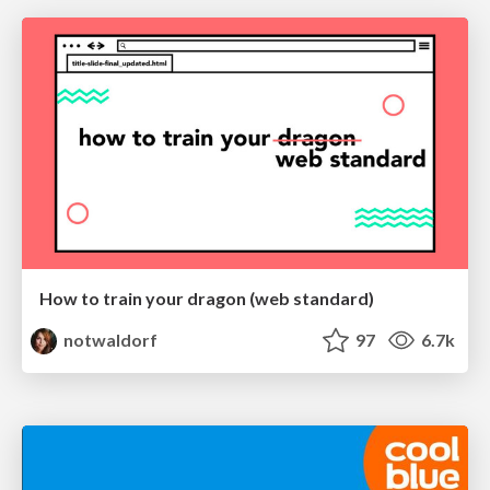
How to train your dragon (web standard)
notwaldorf
97
6.7k