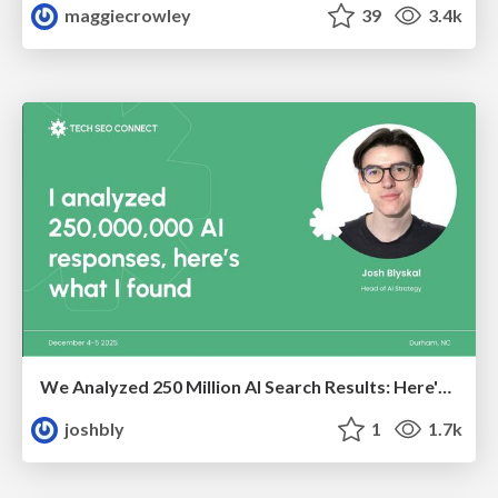
maggiecrowley
39
3.4k
We Analyzed 250 Million AI Search Results: Here's What I Found
joshbly
1
1.7k