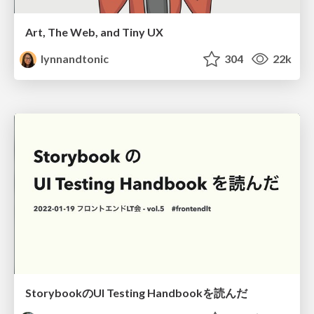
Art, The Web, and Tiny UX
lynnandtonic
304
22k
StorybookのUI Testing Handbookを読んだ