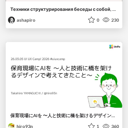
Техники структурирования беседы с собой, заказчиком и командо
ashapiro
0
230
保育現場にAIを 〜人と技術に橋を架けるデザインで考えてきたこと〜 uiuxcamp2026-hoiku-ai-design
hiro93n
1
360