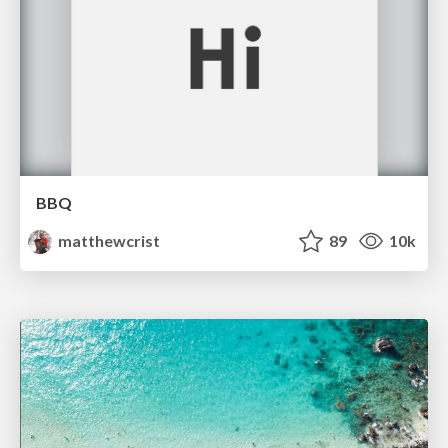
BBQ
matthewcrist
89
10k