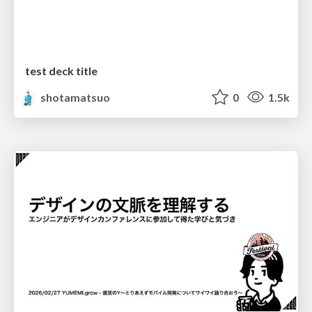
test deck title
shotamatsuo
0
1.5k